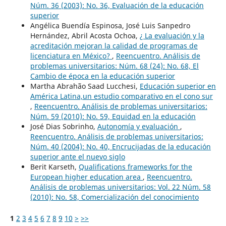
Núm. 36 (2003): No. 36, Evaluación de la educación
superior
Angélica Buendía Espinosa, José Luis Sanpedro
Hernández, Abril Acosta Ochoa,
¿ La evaluación y la
acreditación mejoran la calidad de programas de
licenciatura en México?
,
Reencuentro. Análisis de
problemas universitarios: Núm. 68 (24): No. 68, El
Cambio de época en la educación superior
Martha Abrahão Saad Lucchesi,
Educación superior en
América Latina,un estudio comparativo en el cono sur
,
Reencuentro. Análisis de problemas universitarios:
Núm. 59 (2010): No. 59, Equidad en la educación
José Dias Sobrinho,
Autonomía y evaluación
,
Reencuentro. Análisis de problemas universitarios:
Núm. 40 (2004): No. 40, Encrucijadas de la educación
superior ante el nuevo siglo
Berit Karseth,
Qualifications frameworks for the
European higher education area
,
Reencuentro.
Análisis de problemas universitarios: Vol. 22 Núm. 58
(2010): No. 58, Comercialización del conocimiento
1
2
3
4
5
6
7
8
9
10
>
>>