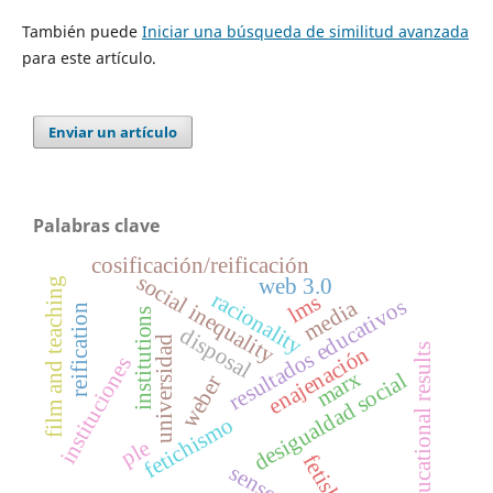
También puede
Iniciar una búsqueda de similitud avanzada
para este artículo.
Enviar un artículo
Palabras clave
cosificación/reificación
social inequality
web 3.0
film and teaching
racionality
lms
resultados educativos
media
reification
institutions
disposal
universidad
enajenación
educational results
instituciones
marx
desigualdad social
weber
fetichismo
ple
fetish
sense