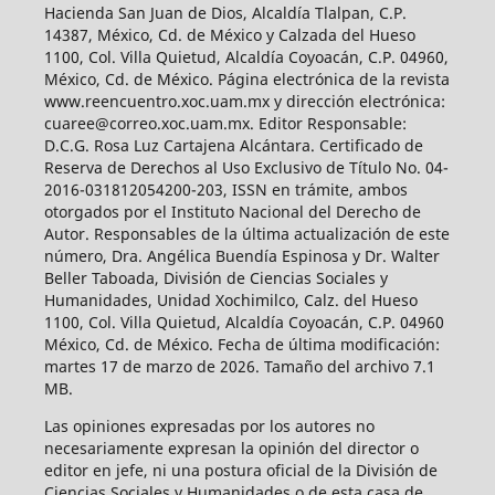
Hacienda San Juan de Dios, Alcaldía Tlalpan, C.P.
14387, México, Cd. de México y Calzada del Hueso
1100, Col. Villa Quietud, Alcaldía Coyoacán, C.P. 04960,
México, Cd. de México. Página electrónica de la revista
www.reencuentro.xoc.uam.mx y dirección electrónica:
cuaree@correo.xoc.uam.mx. Editor Responsable:
D.C.G. Rosa Luz Cartajena Alcántara. Certificado de
Reserva de Derechos al Uso Exclusivo de Título No. 04-
2016-031812054200-203, ISSN en trámite, ambos
otorgados por el Instituto Nacional del Derecho de
Autor. Responsables de la última actualización de este
número, Dra. Angélica Buendía Espinosa y Dr. Walter
Beller Taboada, División de Ciencias Sociales y
Humanidades, Unidad Xochimilco, Calz. del Hueso
1100, Col. Villa Quietud, Alcaldía Coyoacán, C.P. 04960
México, Cd. de México. Fecha de última modificación:
martes 17 de marzo de 2026. Tamaño del archivo 7.1
MB.
Las opiniones expresadas por los autores no
necesariamente expresan la opinión del director o
editor en jefe, ni una postura oficial de la División de
Ciencias Sociales y Humanidades o de esta casa de