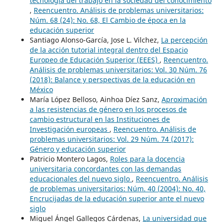
tecnología del trabajo en la sociedad del conocimiento
,
Reencuentro. Análisis de problemas universitarios:
Núm. 68 (24): No. 68, El Cambio de época en la
educación superior
Santiago Alonso-García, Jose L. Vilchez,
La percepción
de la acción tutorial integral dentro del Espacio
Europeo de Educación Superior (EEES)
,
Reencuentro.
Análisis de problemas universitarios: Vol. 30 Núm. 76
(2018): Balance y perspectivas de la educación en
México
María López Belloso, Ainhoa Díez Sanz,
Aproximación
a las resistencias de género en los procesos de
cambio estructural en las Instituciones de
Investigación europeas
,
Reencuentro. Análisis de
problemas universitarios: Vol. 29 Núm. 74 (2017):
Género y educación superior
Patricio Montero Lagos,
Roles para la docencia
universitaria concordantes con las demandas
educacionales del nuevo siglo
,
Reencuentro. Análisis
de problemas universitarios: Núm. 40 (2004): No. 40,
Encrucijadas de la educación superior ante el nuevo
siglo
Miguel Ángel Gallegos Cárdenas,
La universidad que