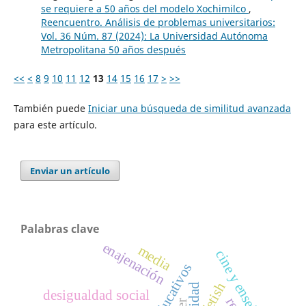
se requiere a 50 años del modelo Xochimilco
,
Reencuentro. Análisis de problemas universitarios:
Vol. 36 Núm. 87 (2024): La Universidad Autónoma
Metropolitana 50 años después
<<
<
8
9
10
11
12
13
14
15
16
17
>
>>
También puede
Iniciar una búsqueda de similitud avanzada
para este artículo.
Enviar un artículo
Palabras clave
enajenación
media
cine y enseñanza
fetish
desigualdad social