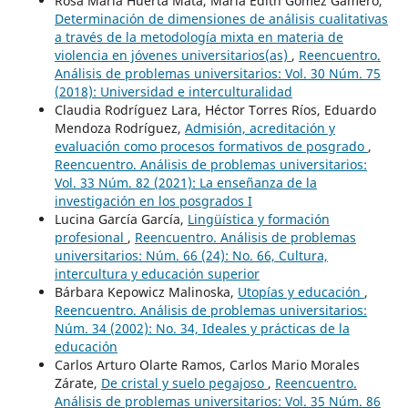
Rosa María Huerta Mata, María Edith Gómez Gamero,
Determinación de dimensiones de análisis cualitativas
a través de la metodología mixta en materia de
violencia en jóvenes universitarios(as)
,
Reencuentro.
Análisis de problemas universitarios: Vol. 30 Núm. 75
(2018): Universidad e interculturalidad
Claudia Rodríguez Lara, Héctor Torres Ríos, Eduardo
Mendoza Rodríguez,
Admisión, acreditación y
evaluación como procesos formativos de posgrado
,
Reencuentro. Análisis de problemas universitarios:
Vol. 33 Núm. 82 (2021): La enseñanza de la
investigación en los posgrados I
Lucina García García,
Lingüística y formación
profesional
,
Reencuentro. Análisis de problemas
universitarios: Núm. 66 (24): No. 66, Cultura,
intercultura y educación superior
Bárbara Kepowicz Malinoska,
Utopías y educación
,
Reencuentro. Análisis de problemas universitarios:
Núm. 34 (2002): No. 34, Ideales y prácticas de la
educación
Carlos Arturo Olarte Ramos, Carlos Mario Morales
Zárate,
De cristal y suelo pegajoso
,
Reencuentro.
Análisis de problemas universitarios: Vol. 35 Núm. 86