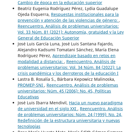
Cambio de época en la educación superior
Beatriz Eugenia Rodríguez Pérez, Lydia Guadalupe
Ojeda Esquerra,
Respuestas institucionales para la
prevención y atención de las violencias de género:
,
Reencuentro. Análisis de problemas universitarios:
Vol. 33 Núm. 81 (2021): Autonomía, gratuidad y la Ley
General de Educación Superior
José Luis García Luna, José Luis Santana Fajardo,
Alejandro Kadsumi Tomatani Sánchez, María Elena
Rodríguez Pérez,
Aprendizaje basado en retos en
modalidad a distancia:
,
Reencuentro. Análisis de
problemas universitarios: Vol. 34 Núm. 84 (2022): La
crisis pandémica y los derroteros de la educación I
Lastra B. Rosalía S., Bárbara Kepowicz Malinoska,
PROMEP-SNI
,
Reencuentro. Análisis de problemas
universitarios: Núm. 45 (2006): No. 45, Políticas
Educativas
José Luis Ibarra Mendivil,
Hacia un nuevo paradigma
de universidad en el siglo XXI
,
Reencuentro. Análisis
de problemas universitarios: Núm. 24 (1999): No. 24,
Redefinición de la estructura universitaria y nuevas
tecnologías