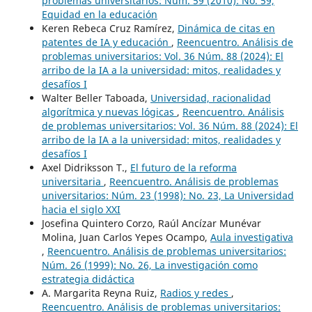
problemas universitarios: Núm. 59 (2010): No. 59,
Equidad en la educación
Keren Rebeca Cruz Ramírez,
Dinámica de citas en
patentes de IA y educación
,
Reencuentro. Análisis de
problemas universitarios: Vol. 36 Núm. 88 (2024): El
arribo de la IA a la universidad: mitos, realidades y
desafíos I
Walter Beller Taboada,
Universidad, racionalidad
algorítmica y nuevas lógicas
,
Reencuentro. Análisis
de problemas universitarios: Vol. 36 Núm. 88 (2024): El
arribo de la IA a la universidad: mitos, realidades y
desafíos I
Axel Didriksson T.,
El futuro de la reforma
universitaria
,
Reencuentro. Análisis de problemas
universitarios: Núm. 23 (1998): No. 23, La Universidad
hacia el siglo XXI
Josefina Quintero Corzo, Raúl Ancízar Munévar
Molina, Juan Carlos Yepes Ocampo,
Aula investigativa
,
Reencuentro. Análisis de problemas universitarios:
Núm. 26 (1999): No. 26, La investigación como
estrategia didáctica
A. Margarita Reyna Ruiz,
Radios y redes
,
Reencuentro. Análisis de problemas universitarios: