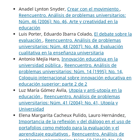
Anadel Lynton Snyder,
Crear con el movimiento
,
Reencuentro. Análisis de problemas universitarios:
Núm. 46 (2006): No. 46, Arte y creatividad en la
educación
Luis Porter, Eduardo Ibarra Colado,
El debate sobre la
evaluación
,
Reencuentro. Análisis de problemas
universitarios: Núm. 48 (2007): No. 48, Evaluación
cualitativa en la enseñanza universitaria
Antonio Mejía Haro,
Innovación educativa en la
universidad pública
,
Reencuentro. Análisis de
problemas universitarios: Núm. 14 (1995): No. 14,
Coloquio internacional sobre innovación educativa en
educación superior: parte 2 de 2
Luz María Gómez Ávila,
Utopía y anti-utopía en la
educación
,
Reencuentro. Análisis de problemas
universitarios: Núm. 41 (2004): No. 41, Utopía y
Universidad
Elena Margarita Cacheux Pulido, Lauro Hernández,
Importancia de la reflexión y del diálogo en el uso de
portafolios como método para la evaluación y el
aprendizaje equitativos
,
Reencuentro. Análisis de