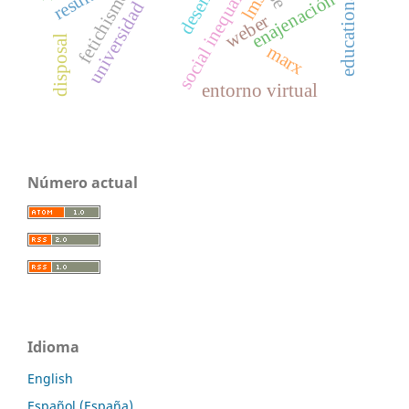
educational results
social inequality
fetichismo
enajenación
lms
universidad
weber
disposal
marx
entorno virtual
Número actual
Idioma
English
Español (España)