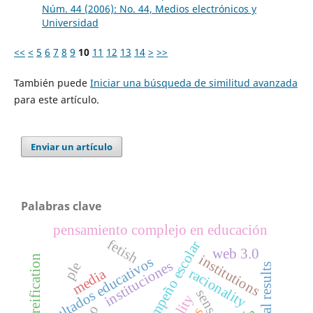
Núm. 44 (2006): No. 44, Medios electrónicos y
Universidad
<<
<
5
6
7
8
9
10
11
12
13
14
>
>>
También puede
Iniciar una búsqueda de similitud avanzada
para este artículo.
Enviar un artículo
Palabras clave
pensamiento complejo en educación
fetish
desempeño escolar
web 3.0
institutions
reification
resultados educativos
instituciones
ple
racionality
media
sense