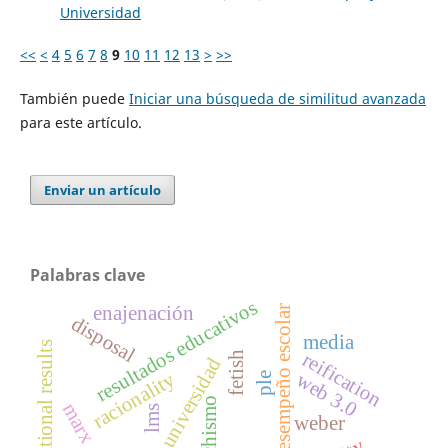
Universidad
<<
<
4
5
6
7
8
9
10
11
12
13
>
>>
También puede
Iniciar una búsqueda de similitud avanzada
para este artículo.
Enviar un artículo
Palabras clave
resultados educativos
enajenación
desempeño escolar
disposal
media
educational results
reification
fetish
universidad
racionality
web 3.0
ple
fetichismo
marx
lms
weber