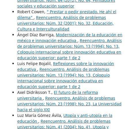
universitarios: Núm. 64 (2012): No. 64, Pensadores
sociales y educación superior
Robert Cowen,
“ Prestar o pedir prestado. He ahí el
dilema”
,
Reencuentro. Análisis de problemas
universitarios: Núm. 32 (2001): No. 32, Educación,
Cultura e Interculturalidad
Ángel Díaz Barriga,
Modernización de la educación en
méxico e innovación educativa
,
Reencuentro. Análisis
de problemas universitarios: Núm. 13 (1994): No. 13,
Coloquio internacional sobre innovación educativa en
educación superior: parte 1 de 2
Luis Felipe Bojalil,
Reflexiones sobre la innovación
educativa
,
Reencuentro. Análisis de problemas
universitarios: Núm. 13 (1994): No. 13, Coloquio
internacional sobre innovación educativa en
educación superior: parte 1 de 2
Axel Didriksson T.,
El futuro de la reforma
universitaria
,
Reencuentro. Análisis de problemas
universitarios: Núm. 23 (1998): No. 23, La Universidad
hacia el siglo XXI
Luz María Gómez Ávila,
Utopía y anti-utopía en la
educación
,
Reencuentro. Análisis de problemas
universitarios: Núm. 41 (2004): No. 41, Utopía y