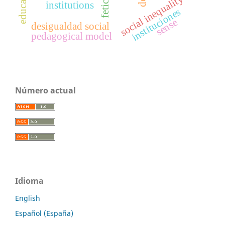
social inequality
institutions
instituciones
sense
desigualdad social
pedagogical model
Número actual
Idioma
English
Español (España)