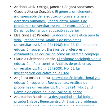
Adriana Ortiz–Ortega, Janette Góngora Soberanes,
Claudia Alonso González,
El género, un elemento
indispensable de la educación universitaria en
derechos humanos
,
Reencuentro. Análisis de
problemas universitarios: Vol. 27 Núm. 70 (2015):
Derechos humanos y educación superior
Elsa González Paredes,
La docencia, una ética para la
vida
,
Reencuentro. Análisis de problemas
universitarios: Núm. 22 (1998): No. 22, Diplomado en
educación superior. Ensayos de profesores y
estudiantes. La educación como un sistema complejo
Claudia Cárdenas Cabello,
El enfoque sociológico de la
educación
,
Reencuentro. Análisis de problemas
universitarios: Núm. 55 (2009): No. 55, La
investigación educativa en la UAM
Angélica Rosas Huerta,
La evaluación institucional y la
educación superior
,
Reencuentro. Análisis de
problemas universitarios: Núm. 68 (24): No. 68, El
Cambio de época en la educación superior
Ana Karina Bautista,
La desigualdad social bajo la
prueba Enlace
,
Reencuentro. Análisis de problemas