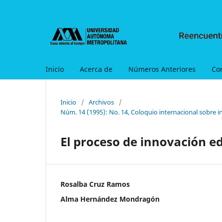
Inicio
Acerca de
Números Anteriores
Co
Inicio
/
Archivos
/
Núm. 14 (1995): No. 14, Coloquio internacional sobre i
El proceso de innovación e
Rosalba Cruz Ramos
Alma Hernández Mondragón