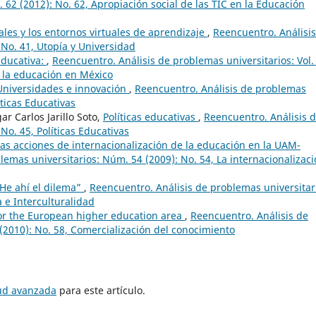
 62 (2012): No. 62, Apropiación social de las TIC en la Educación
ales y los entornos virtuales de aprendizaje
,
Reencuentro. Análisi
 No. 41, Utopía y Universidad
ducativa:
,
Reencuentro. Análisis de problemas universitarios: Vol.
 la educación en México
Universidades e innovación
,
Reencuentro. Análisis de problemas
íticas Educativas
 Carlos Jarillo Soto,
Políticas educativas
,
Reencuentro. Análisis 
No. 45, Políticas Educativas
as acciones de internacionalización de la educación en la UAM-
lemas universitarios: Núm. 54 (2009): No. 54, La internacionalizac
 He ahí el dilema”
,
Reencuentro. Análisis de problemas universitar
 e Interculturalidad
for the European higher education area
,
Reencuentro. Análisis de
(2010): No. 58, Comercialización del conocimiento
tud avanzada
para este artículo.