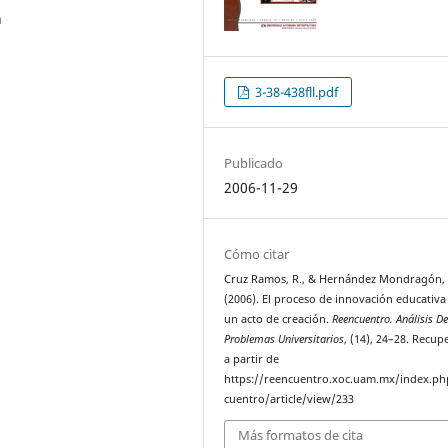
n
3-38-438fll.pdf
Publicado
2006-11-29
Cómo citar
Cruz Ramos, R., & Hernández Mondragón, 
(2006). El proceso de innovación educativ
un acto de creación.
Reencuentro. Análisis D
Problemas Universitarios
, (14), 24–28. Recu
a partir de
https://reencuentro.xoc.uam.mx/index.ph
cuentro/article/view/233
Más formatos de cita