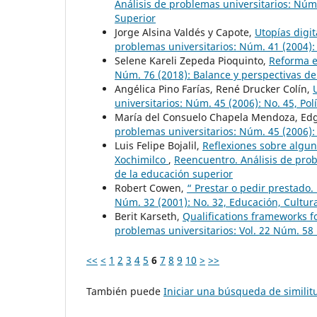
Análisis de problemas universitarios: Núm.
Superior
Jorge Alsina Valdés y Capote,
Utopías digit
problemas universitarios: Núm. 41 (2004):
Selene Kareli Zepeda Pioquinto,
Reforma e
Núm. 76 (2018): Balance y perspectivas de
Angélica Pino Farías, René Drucker Colín,
universitarios: Núm. 45 (2006): No. 45, Pol
María del Consuelo Chapela Mendoza, Edgar
problemas universitarios: Núm. 45 (2006): 
Luis Felipe Bojalil,
Reflexiones sobre algun
Xochimilco
,
Reencuentro. Análisis de prob
de la educación superior
Robert Cowen,
“ Prestar o pedir prestado.
Núm. 32 (2001): No. 32, Educación, Cultura
Berit Karseth,
Qualifications frameworks 
problemas universitarios: Vol. 22 Núm. 58 
<<
<
1
2
3
4
5
6
7
8
9
10
>
>>
También puede
Iniciar una búsqueda de simili