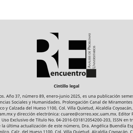
Cintillo legal
os. Año 37, número 89, enero-junio 2025, es una publicación sem
Ciencias Sociales y Humanidades. Prolongación Canal de Miramontes
ico y Calzada del Hueso 1100, Col. Villa Quietud, Alcaldía Coyoacán,
uam.mx y dirección electrónica: cuaree@correo.xoc.uam.mx. Editor
l Uso Exclusivo de Título No. 04-2016-031812054200-203, ISSN en tr
 última actualización de este número, Dra. Angélica Buendía Esp
o, Calz. del Hueso 1100, Col. Villa Quietud, Alcaldía Coyoacán, C