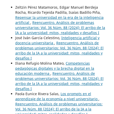
Zeltzin Pérez Matamoros, Edgar Manuel Berdeja
Rocha, Ricardo Tejeida Padilla, Isaías Badillo Piña,
Repensar la universidad en la era de la inteligencia
artificial
,
Reencuentro. Análisis de problemas
universitarios: Vol. 36 Núm. 88 (2024): El arribo de la
IA a la universidad: mitos, realidades y desafíos I
José Iván García Celestino,
Inteligencia artificial y
docencia universitaria
,
Reencuentro. Análisis de
problemas universitarios: Vol. 36 Núm. 88 (2024): El
arribo de la IA a la universidad: mitos, realidades y
desafíos I
Iliana Refugio Molina Mateo,
Competencias
pedagógicas digitales y la brecha digital en la
educación moderna
,
Reencuentro. Análisis de
problemas universitarios: Vol. 36 Núm. 88 (2024): El
arribo de la IA a la universidad: mitos, realidades y
desafíos I
Paola Eunice Rivera Salas,
Los prompts en el
aprendizaje de la economía a nivel universitario
,
Reencuentro. Análisis de problemas universitarios:
Vol. 36 Núm. 88 (2024): El arribo de la IA a la