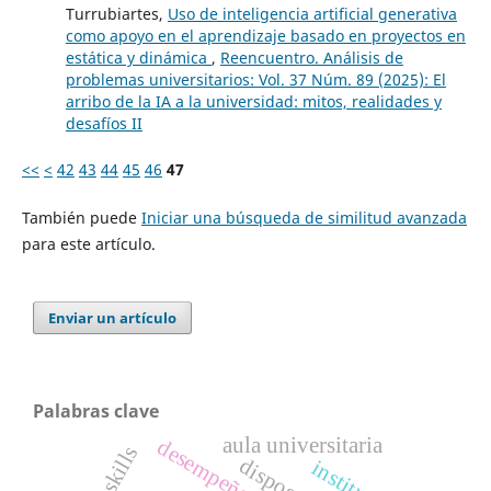
Turrubiartes,
Uso de inteligencia artificial generativa
como apoyo en el aprendizaje basado en proyectos en
estática y dinámica
,
Reencuentro. Análisis de
problemas universitarios: Vol. 37 Núm. 89 (2025): El
arribo de la IA a la universidad: mitos, realidades y
desafíos II
<<
<
42
43
44
45
46
47
También puede
Iniciar una búsqueda de similitud avanzada
para este artículo.
Enviar un artículo
Palabras clave
aula universitaria
desempeño escolar
disposal