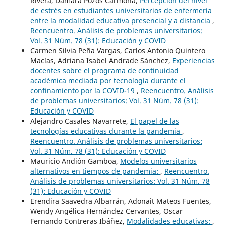
Rivera, Damara Pozos Carmona,
Percepción del nivel
de estrés en estudiantes universitarios de enfermería
entre la modalidad educativa presencial y a distancia
,
Reencuentro. Análisis de problemas universitarios:
Vol. 31 Núm. 78 (31): Educación y COVID
Carmen Silvia Peña Vargas, Carlos Antonio Quintero
Macías, Adriana Isabel Andrade Sánchez,
Experiencias
docentes sobre el programa de continuidad
académica mediada por tecnología durante el
confinamiento por la COVID-19
,
Reencuentro. Análisis
de problemas universitarios: Vol. 31 Núm. 78 (31):
Educación y COVID
Alejandro Casales Navarrete,
El papel de las
tecnologías educativas durante la pandemia
,
Reencuentro. Análisis de problemas universitarios:
Vol. 31 Núm. 78 (31): Educación y COVID
Mauricio Andión Gamboa,
Modelos universitarios
alternativos en tiempos de pandemia:
,
Reencuentro.
Análisis de problemas universitarios: Vol. 31 Núm. 78
(31): Educación y COVID
Erendira Saavedra Albarrán, Adonait Mateos Fuentes,
Wendy Angélica Hernández Cervantes, Oscar
Fernando Contreras Ibáñez,
Modalidades educativas:
,