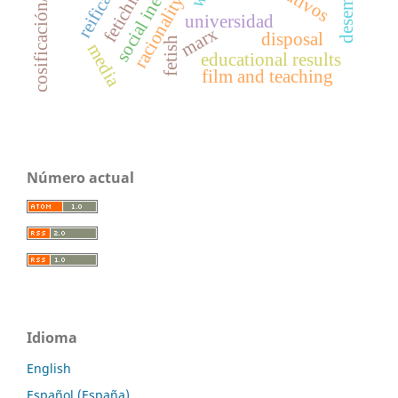
cosificación/reificación
social inequality
reification
fetichismo
racionality
universidad
marx
disposal
fetish
media
educational results
film and teaching
Número actual
Idioma
English
Español (España)