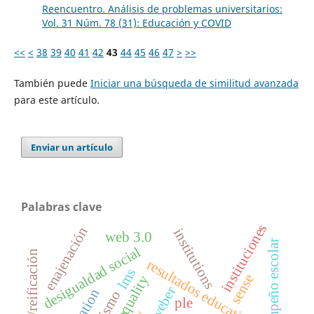
Reencuentro. Análisis de problemas universitarios:
Vol. 31 Núm. 78 (31): Educación y COVID
<<
<
38
39
40
41
42
43
44
45
46
47
>
>>
También puede
Iniciar una búsqueda de similitud avanzada
para este artículo.
Enviar un artículo
Palabras clave
instituciones
enajenación
institutions
web 3.0
desempeño escolar
desigualdad social
resultados educativos
lms
sense
weber
ple