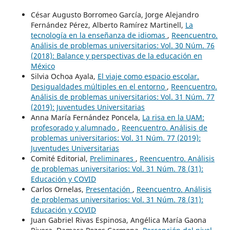
César Augusto Borromeo García, Jorge Alejandro
Fernández Pérez, Alberto Ramírez Martinell,
La
tecnología en la enseñanza de idiomas
,
Reencuentro.
Análisis de problemas universitarios: Vol. 30 Núm. 76
(2018): Balance y perspectivas de la educación en
México
Silvia Ochoa Ayala,
El viaje como espacio escolar.
Desigualdades múltiples en el entorno
,
Reencuentro.
Análisis de problemas universitarios: Vol. 31 Núm. 77
(2019): Juventudes Universitarias
Anna María Fernández Poncela,
La risa en la UAM:
profesorado y alumnado
,
Reencuentro. Análisis de
problemas universitarios: Vol. 31 Núm. 77 (2019):
Juventudes Universitarias
Comité Editorial,
Preliminares
,
Reencuentro. Análisis
de problemas universitarios: Vol. 31 Núm. 78 (31):
Educación y COVID
Carlos Ornelas,
Presentación
,
Reencuentro. Análisis
de problemas universitarios: Vol. 31 Núm. 78 (31):
Educación y COVID
Juan Gabriel Rivas Espinosa, Angélica María Gaona