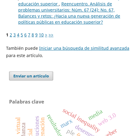
educación superior
,
Reencuentro. Análisis de
problemas universitarios: Núm. 67 (24): No. 67,
Balances y retos: ¿Hacia una nueva generación de
políticas públicas en educación superior?
1
2
3
4
5
6
7
8
9
10
>
>>
También puede
Iniciar una búsqueda de similitud avanzada
para este artículo.
Enviar un artículo
Palabras clave
social inequality
media
web 3.0
instituciones
marx
enajenación
weber
ple