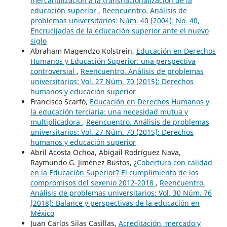
mercantilización a la transnacionalización de la
educación superior
,
Reencuentro. Análisis de
problemas universitarios: Núm. 40 (2004): No. 40,
Encrucijadas de la educación superior ante el nuevo
siglo
Abraham Magendzo Kolstrein,
Educación en Derechos
Humanos y Educación Superior: una perspectiva
controversial
,
Reencuentro. Análisis de problemas
universitarios: Vol. 27 Núm. 70 (2015): Derechos
humanos y educación superior
Francisco Scarfó,
Educación en Derechos Humanos y
la educación terciaria: una necesidad mutua y
multiplicadora
,
Reencuentro. Análisis de problemas
universitarios: Vol. 27 Núm. 70 (2015): Derechos
humanos y educación superior
Abril Acosta Ochoa, Abigail Rodríguez Nava,
Raymundo G. Jiménez Bustos,
¿Cobertura con calidad
en la Educación Superior? El cumplimiento de los
compromisos del sexenio 2012-2018
,
Reencuentro.
Análisis de problemas universitarios: Vol. 30 Núm. 76
(2018): Balance y perspectivas de la educación en
México
Juan Carlos Silas Casillas,
Acreditación, mercado y