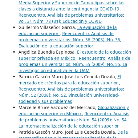
Media Superior y Superior de Tamaulipas sobre las
clases a distancia ante la contingencia COVID-19
,
Reencuentro. Análisis de problemas universitarios:
Vol. 31 Núm. 78 (31): Educación y COVID
Guillermo Villaseñor García,
La evaluación de la
educación superior
,
Reencuentro. Análisis de
problemas universitarios: Núm. 36 (2003): No. 36,
Evaluación de la educación superior
Angélica Buendía Espinosa,
El estudio de la educación
superior privada en México
,
Reencuentro. Análisis de
problemas universitarios: Núm. 55 (2009): No. 55, La
investigación educativa en la UAM
Patricia Gascón Muro, José Luis Cepeda Dovala,
El
mercado de créditos para la educación superior
,
Reencuentro. Análisis de problemas universitarios:
Núm. 52 (2008): No. 52, Vinculación universidad-
sociedad y sus problemas
Marcelle Bruce Vázquez del Mercado,
Globalización y
educación superior en México
,
Reencuentro. Análisis
de problemas universitarios: Núm. 54 (2009): No. 54,
La internacionalización de la educación superior
Patricia Gascón Muro, José Luis Cepeda Dovala,
De la