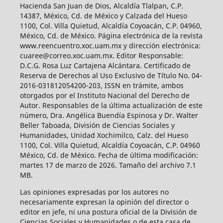
Hacienda San Juan de Dios, Alcaldía Tlalpan, C.P.
14387, México, Cd. de México y Calzada del Hueso
1100, Col. Villa Quietud, Alcaldía Coyoacán, C.P. 04960,
México, Cd. de México. Página electrónica de la revista
www.reencuentro.xoc.uam.mx y dirección electrónica:
cuaree@correo.xoc.uam.mx. Editor Responsable:
D.C.G. Rosa Luz Cartajena Alcántara. Certificado de
Reserva de Derechos al Uso Exclusivo de Título No. 04-
2016-031812054200-203, ISSN en trámite, ambos
otorgados por el Instituto Nacional del Derecho de
Autor. Responsables de la última actualización de este
número, Dra. Angélica Buendía Espinosa y Dr. Walter
Beller Taboada, División de Ciencias Sociales y
Humanidades, Unidad Xochimilco, Calz. del Hueso
1100, Col. Villa Quietud, Alcaldía Coyoacán, C.P. 04960
México, Cd. de México. Fecha de última modificación:
martes 17 de marzo de 2026. Tamaño del archivo 7.1
MB.
Las opiniones expresadas por los autores no
necesariamente expresan la opinión del director o
editor en jefe, ni una postura oficial de la División de
Ciencias Sociales y Humanidades o de esta casa de