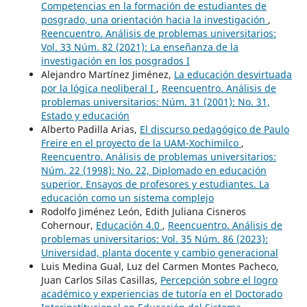
Competencias en la formación de estudiantes de
posgrado, una orientación hacia la investigación
,
Reencuentro. Análisis de problemas universitarios:
Vol. 33 Núm. 82 (2021): La enseñanza de la
investigación en los posgrados I
Alejandro Martínez Jiménez,
La educación desvirtuada
por la lógica neoliberal I
,
Reencuentro. Análisis de
problemas universitarios: Núm. 31 (2001): No. 31,
Estado y educación
Alberto Padilla Arias,
El discurso pedagógico de Paulo
Freire en el proyecto de la UAM-Xochimilco
,
Reencuentro. Análisis de problemas universitarios:
Núm. 22 (1998): No. 22, Diplomado en educación
superior. Ensayos de profesores y estudiantes. La
educación como un sistema complejo
Rodolfo Jiménez León, Edith Juliana Cisneros
Cohernour,
Educación 4.0
,
Reencuentro. Análisis de
problemas universitarios: Vol. 35 Núm. 86 (2023):
Universidad, planta docente y cambio generacional
Luis Medina Gual, Luz del Carmen Montes Pacheco,
Juan Carlos Silas Casillas,
Percepción sobre el logro
académico y experiencias de tutoría en el Doctorado