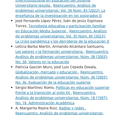
Interinstitucional en Educación del Sistema
Universitario Jesuita
,
Reencuentro. Análisis de
problemas universitarios: Vol. 34 Núm. 83 (2022): La
enseñanza de la investigación en los posgrados II
José Fernando López Pérez, Iván de Jesús Espinosa
Torres,
Tecnología educativa y participación familiar
en Educación Media Superior
,
Reencuentro. Análisis
de problemas universitarios: Vol. 35 Núm. 85 (2023):
La crisis pandémica y los derroteros de la educación II
Leticia Barba Martín, Armando Alcántara Santuario,
Los valores y la formación universitaria
,
Reencuentro.
Análisis de problemas universitarios: Núm. 38 (2003):
No. 38, Valores en la educación
Patricia Gascón Muro, José Luis Cepeda Dovala,
Globalización, mercado y educación
,
Reencuentro.
Análisis de problemas universitarios: Núm. 36 (2003):
No. 36, Evaluación de la educación superior
Sergio Martínez Romo,
Políticas en educación superior
frente a la transición al siglo XX
,
Reencuentro.
Análisis de problemas universitarios: Núm. 18 (1997):
No. 18, Administración Académica
A. Margarita Reyna Ruiz,
Radios y redes
,
Reencuentro. Análisis de problemas universitarios: