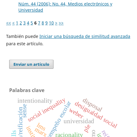
Núm. 44 (2006): No. 44, Medios electrónicos y
Universidad
<<
<
1
2
3
4
5
6
7
8
9
10
>
>>
También puede
Iniciar una búsqueda de similitud avanzada
para este artículo.
Enviar un artículo
Palabras clave
social inequality
disposal
intentionality
desigualdad social
desempeño escolar
sense
weber
cosificación/reificación
universidad
lms
ple
marx
racionality