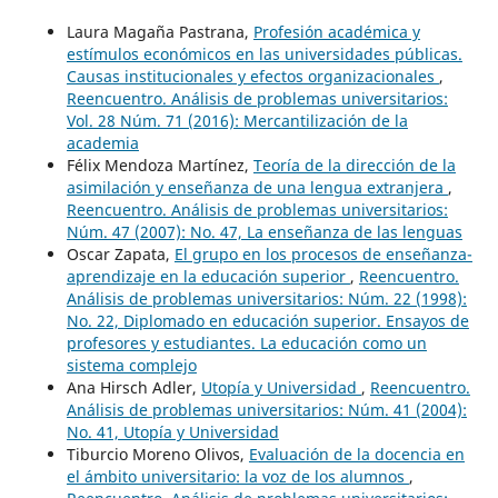
Laura Magaña Pastrana,
Profesión académica y
estímulos económicos en las universidades públicas.
Causas institucionales y efectos organizacionales
,
Reencuentro. Análisis de problemas universitarios:
Vol. 28 Núm. 71 (2016): Mercantilización de la
academia
Félix Mendoza Martínez,
Teoría de la dirección de la
asimilación y enseñanza de una lengua extranjera
,
Reencuentro. Análisis de problemas universitarios:
Núm. 47 (2007): No. 47, La enseñanza de las lenguas
Oscar Zapata,
El grupo en los procesos de enseñanza-
aprendizaje en la educación superior
,
Reencuentro.
Análisis de problemas universitarios: Núm. 22 (1998):
No. 22, Diplomado en educación superior. Ensayos de
profesores y estudiantes. La educación como un
sistema complejo
Ana Hirsch Adler,
Utopía y Universidad
,
Reencuentro.
Análisis de problemas universitarios: Núm. 41 (2004):
No. 41, Utopía y Universidad
Tiburcio Moreno Olivos,
Evaluación de la docencia en
el ámbito universitario: la voz de los alumnos
,