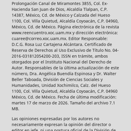
Prolongación Canal de Miramontes 3855, Col. Ex-
Hacienda San Juan de Dios, Alcaldía Tlalpan, C.P.
14387, México, Cd. de México y Calzada del Hueso
1100, Col. Villa Quietud, Alcaldía Coyoacán, C.P. 04960,
México, Cd. de México. Página electrónica de la revista
www.reencuentro.xoc.uam.mx y dirección electrónica:
cuaree@correo.xoc.uam.mx. Editor Responsable:
D.C.G. Rosa Luz Cartajena Alcántara. Certificado de
Reserva de Derechos al Uso Exclusivo de Título No. 04-
2016-031812054200-203, ISSN en trámite, ambos
otorgados por el Instituto Nacional del Derecho de
Autor. Responsables de la última actualización de este
número, Dra. Angélica Buendía Espinosa y Dr. Walter
Beller Taboada, División de Ciencias Sociales y
Humanidades, Unidad Xochimilco, Calz. del Hueso
1100, Col. Villa Quietud, Alcaldía Coyoacán, C.P. 04960
México, Cd. de México. Fecha de última modificación:
martes 17 de marzo de 2026. Tamaño del archivo 7.1
MB.
Las opiniones expresadas por los autores no
necesariamente expresan la opinión del director o
editor en jefe, ni una postura oficial de la División de