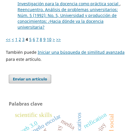
Investigación para la docencia como práctica social
,
Reencuentro. Análisis de problemas universitarios:
Núm. 5 (1992): No. 5, Universidad y producción de
conocimientos: ¿Hacia dónde va la docencia
universitaria?
<<
<
1
2
3
4
5
6
7
8
9
10
>
>>
También puede
Iniciar una búsqueda de similitud avanzada
para este artículo.
Enviar un artículo
Palabras clave
reification
scientific skills
desempeño escolar
media
web 3.0