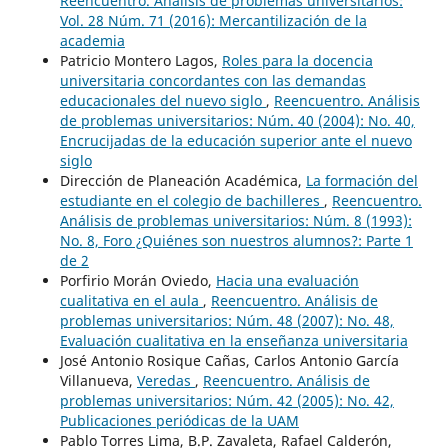
Reencuentro. Análisis de problemas universitarios:
Vol. 28 Núm. 71 (2016): Mercantilización de la
academia
Patricio Montero Lagos,
Roles para la docencia
universitaria concordantes con las demandas
educacionales del nuevo siglo
,
Reencuentro. Análisis
de problemas universitarios: Núm. 40 (2004): No. 40,
Encrucijadas de la educación superior ante el nuevo
siglo
Dirección de Planeación Académica,
La formación del
estudiante en el colegio de bachilleres
,
Reencuentro.
Análisis de problemas universitarios: Núm. 8 (1993):
No. 8, Foro ¿Quiénes son nuestros alumnos?: Parte 1
de 2
Porfirio Morán Oviedo,
Hacia una evaluación
cualitativa en el aula
,
Reencuentro. Análisis de
problemas universitarios: Núm. 48 (2007): No. 48,
Evaluación cualitativa en la enseñanza universitaria
José Antonio Rosique Cañas, Carlos Antonio García
Villanueva,
Veredas
,
Reencuentro. Análisis de
problemas universitarios: Núm. 42 (2005): No. 42,
Publicaciones periódicas de la UAM
Pablo Torres Lima, B.P. Zavaleta, Rafael Calderón,