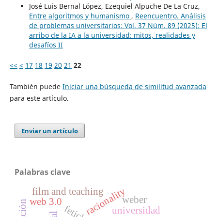
José Luis Bernal López, Ezequiel Alpuche De La Cruz,
Entre algoritmos y humanismo
,
Reencuentro. Análisis
de problemas universitarios: Vol. 37 Núm. 89 (2025): El
arribo de la IA a la universidad: mitos, realidades y
desafíos II
<<
<
17
18
19
20
21
22
También puede
Iniciar una búsqueda de similitud avanzada
para este artículo.
Enviar un artículo
Palabras clave
racionality
film and teaching
weber
web 3.0
universidad