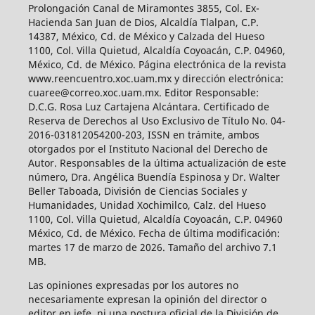
Prolongación Canal de Miramontes 3855, Col. Ex-
Hacienda San Juan de Dios, Alcaldía Tlalpan, C.P.
14387, México, Cd. de México y Calzada del Hueso
1100, Col. Villa Quietud, Alcaldía Coyoacán, C.P. 04960,
México, Cd. de México. Página electrónica de la revista
www.reencuentro.xoc.uam.mx y dirección electrónica:
cuaree@correo.xoc.uam.mx. Editor Responsable:
D.C.G. Rosa Luz Cartajena Alcántara. Certificado de
Reserva de Derechos al Uso Exclusivo de Título No. 04-
2016-031812054200-203, ISSN en trámite, ambos
otorgados por el Instituto Nacional del Derecho de
Autor. Responsables de la última actualización de este
número, Dra. Angélica Buendía Espinosa y Dr. Walter
Beller Taboada, División de Ciencias Sociales y
Humanidades, Unidad Xochimilco, Calz. del Hueso
1100, Col. Villa Quietud, Alcaldía Coyoacán, C.P. 04960
México, Cd. de México. Fecha de última modificación:
martes 17 de marzo de 2026. Tamaño del archivo 7.1
MB.
Las opiniones expresadas por los autores no
necesariamente expresan la opinión del director o
editor en jefe, ni una postura oficial de la División de