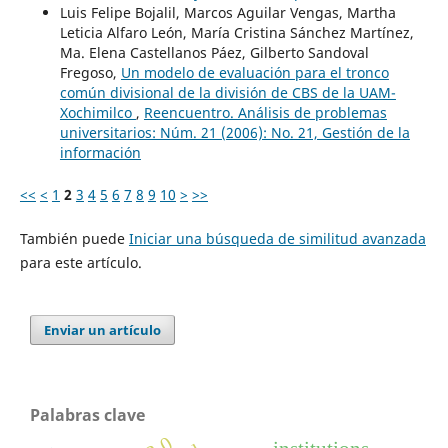
Luis Felipe Bojalil, Marcos Aguilar Vengas, Martha
Leticia Alfaro León, María Cristina Sánchez Martínez,
Ma. Elena Castellanos Páez, Gilberto Sandoval
Fregoso,
Un modelo de evaluación para el tronco
común divisional de la división de CBS de la UAM-
Xochimilco
,
Reencuentro. Análisis de problemas
universitarios: Núm. 21 (2006): No. 21, Gestión de la
información
<<
<
1
2
3
4
5
6
7
8
9
10
>
>>
También puede
Iniciar una búsqueda de similitud avanzada
para este artículo.
Enviar un artículo
Palabras clave