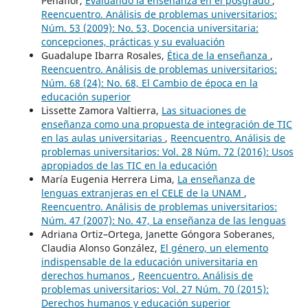
Peñaflor,
Evaluando la enseñanza en el posgrado
,
Reencuentro. Análisis de problemas universitarios:
Núm. 53 (2009): No. 53, Docencia universitaria:
concepciones, prácticas y su evaluación
Guadalupe Ibarra Rosales,
Ética de la enseñanza
,
Reencuentro. Análisis de problemas universitarios:
Núm. 68 (24): No. 68, El Cambio de época en la
educación superior
Lissette Zamora Valtierra,
Las situaciones de
enseñanza como una propuesta de integración de TIC
en las aulas universitarias
,
Reencuentro. Análisis de
problemas universitarios: Vol. 28 Núm. 72 (2016): Usos
apropiados de las TIC en la educación
María Eugenia Herrera Lima,
La enseñanza de
lenguas extranjeras en el CELE de la UNAM
,
Reencuentro. Análisis de problemas universitarios:
Núm. 47 (2007): No. 47, La enseñanza de las lenguas
Adriana Ortiz–Ortega, Janette Góngora Soberanes,
Claudia Alonso González,
El género, un elemento
indispensable de la educación universitaria en
derechos humanos
,
Reencuentro. Análisis de
problemas universitarios: Vol. 27 Núm. 70 (2015):
Derechos humanos y educación superior