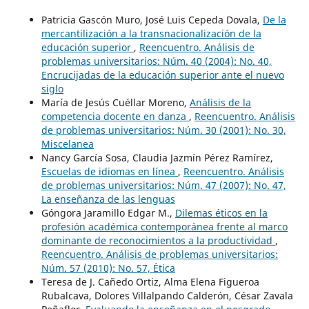
Patricia Gascón Muro, José Luis Cepeda Dovala,
De la
mercantilización a la transnacionalización de la
educación superior
,
Reencuentro. Análisis de
problemas universitarios: Núm. 40 (2004): No. 40,
Encrucijadas de la educación superior ante el nuevo
siglo
María de Jesús Cuéllar Moreno,
Análisis de la
competencia docente en danza
,
Reencuentro. Análisis
de problemas universitarios: Núm. 30 (2001): No. 30,
Miscelanea
Nancy García Sosa, Claudia Jazmín Pérez Ramírez,
Escuelas de idiomas en línea
,
Reencuentro. Análisis
de problemas universitarios: Núm. 47 (2007): No. 47,
La enseñanza de las lenguas
Góngora Jaramillo Edgar M.,
Dilemas éticos en la
profesión académica contemporánea frente al marco
dominante de reconocimientos a la productividad
,
Reencuentro. Análisis de problemas universitarios:
Núm. 57 (2010): No. 57, Ética
Teresa de J. Cañedo Ortiz, Alma Elena Figueroa
Rubalcava, Dolores Villalpando Calderón, César Zavala