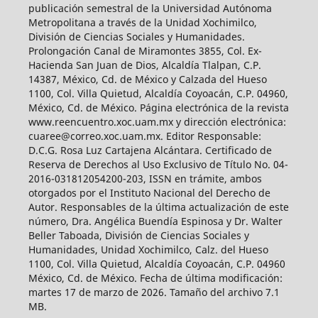
publicación semestral de la Universidad Autónoma
Metropolitana a través de la Unidad Xochimilco,
División de Ciencias Sociales y Humanidades.
Prolongación Canal de Miramontes 3855, Col. Ex-
Hacienda San Juan de Dios, Alcaldía Tlalpan, C.P.
14387, México, Cd. de México y Calzada del Hueso
1100, Col. Villa Quietud, Alcaldía Coyoacán, C.P. 04960,
México, Cd. de México. Página electrónica de la revista
www.reencuentro.xoc.uam.mx y dirección electrónica:
cuaree@correo.xoc.uam.mx. Editor Responsable:
D.C.G. Rosa Luz Cartajena Alcántara. Certificado de
Reserva de Derechos al Uso Exclusivo de Título No. 04-
2016-031812054200-203, ISSN en trámite, ambos
otorgados por el Instituto Nacional del Derecho de
Autor. Responsables de la última actualización de este
número, Dra. Angélica Buendía Espinosa y Dr. Walter
Beller Taboada, División de Ciencias Sociales y
Humanidades, Unidad Xochimilco, Calz. del Hueso
1100, Col. Villa Quietud, Alcaldía Coyoacán, C.P. 04960
México, Cd. de México. Fecha de última modificación:
martes 17 de marzo de 2026. Tamaño del archivo 7.1
MB.