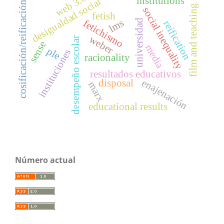
web 3.0
institutions
desigualdad social
cosificación/reificación
film and teaching
social inequality
fetish
lms
universidad
fetichismo
reification
weber
desempeño escolar
sense
media
ple
instituciones
racionality
resultados educativos
enajenación
disposal
marx
educational results
Número actual