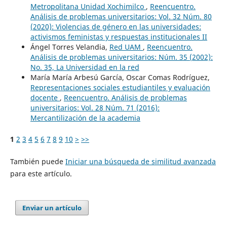
Metropolitana Unidad Xochimilco
,
Reencuentro.
Análisis de problemas universitarios: Vol. 32 Núm. 80
(2020): Violencias de género en las universidades:
activismos feministas y respuestas institucionales II
Ángel Torres Velandia,
Red UAM
,
Reencuentro.
Análisis de problemas universitarios: Núm. 35 (2002):
No. 35, La Universidad en la red
María María Arbesú García, Oscar Comas Rodríguez,
Representaciones sociales estudiantiles y evaluación
docente
,
Reencuentro. Análisis de problemas
universitarios: Vol. 28 Núm. 71 (2016):
Mercantilización de la academia
1
2
3
4
5
6
7
8
9
10
>
>>
También puede
Iniciar una búsqueda de similitud avanzada
para este artículo.
Enviar un artículo