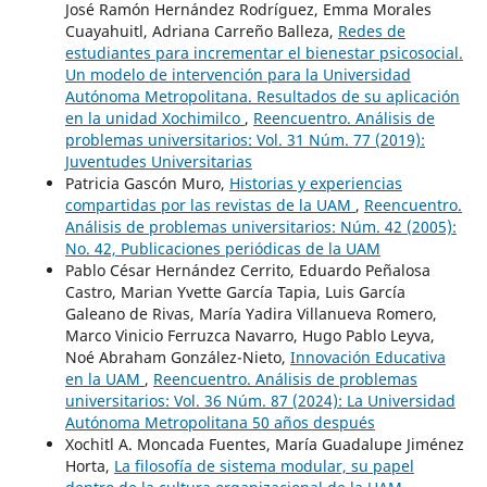
José Ramón Hernández Rodríguez, Emma Morales
Cuayahuitl, Adriana Carreño Balleza,
Redes de
estudiantes para incrementar el bienestar psicosocial.
Un modelo de intervención para la Universidad
Autónoma Metropolitana. Resultados de su aplicación
en la unidad Xochimilco
,
Reencuentro. Análisis de
problemas universitarios: Vol. 31 Núm. 77 (2019):
Juventudes Universitarias
Patricia Gascón Muro,
Historias y experiencias
compartidas por las revistas de la UAM
,
Reencuentro.
Análisis de problemas universitarios: Núm. 42 (2005):
No. 42, Publicaciones periódicas de la UAM
Pablo César Hernández Cerrito, Eduardo Peñalosa
Castro, Marian Yvette García Tapia, Luis García
Galeano de Rivas, María Yadira Villanueva Romero,
Marco Vinicio Ferruzca Navarro, Hugo Pablo Leyva,
Noé Abraham González-Nieto,
Innovación Educativa
en la UAM
,
Reencuentro. Análisis de problemas
universitarios: Vol. 36 Núm. 87 (2024): La Universidad
Autónoma Metropolitana 50 años después
Xochitl A. Moncada Fuentes, María Guadalupe Jiménez
Horta,
La filosofía de sistema modular, su papel