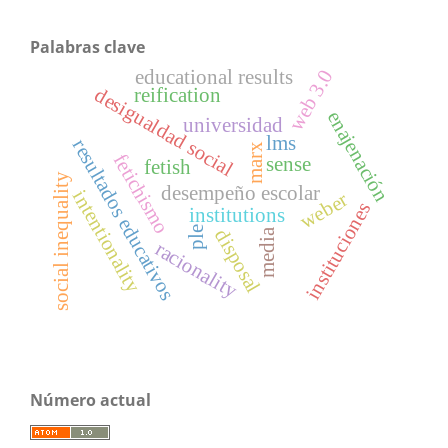
Palabras clave
web 3.0
educational results
desigualdad social
reification
enajenación
universidad
lms
resultados educativos
marx
fetichismo
sense
fetish
social inequality
desempeño escolar
intentionality
weber
instituciones
institutions
ple
disposal
media
racionality
Número actual