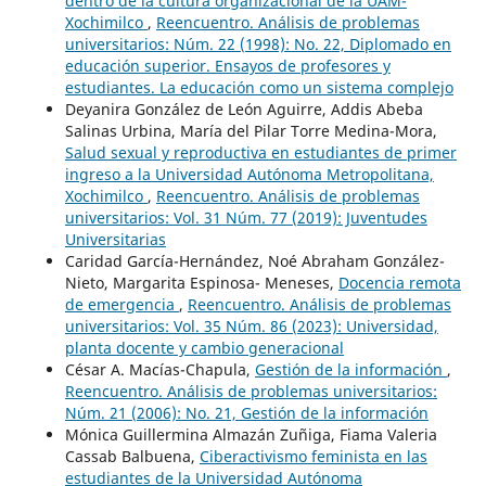
dentro de la cultura organizacional de la UAM-
Xochimilco
,
Reencuentro. Análisis de problemas
universitarios: Núm. 22 (1998): No. 22, Diplomado en
educación superior. Ensayos de profesores y
estudiantes. La educación como un sistema complejo
Deyanira González de León Aguirre, Addis Abeba
Salinas Urbina, María del Pilar Torre Medina-Mora,
Salud sexual y reproductiva en estudiantes de primer
ingreso a la Universidad Autónoma Metropolitana,
Xochimilco
,
Reencuentro. Análisis de problemas
universitarios: Vol. 31 Núm. 77 (2019): Juventudes
Universitarias
Caridad García-Hernández, Noé Abraham González-
Nieto, Margarita Espinosa- Meneses,
Docencia remota
de emergencia
,
Reencuentro. Análisis de problemas
universitarios: Vol. 35 Núm. 86 (2023): Universidad,
planta docente y cambio generacional
César A. Macías-Chapula,
Gestión de la información
,
Reencuentro. Análisis de problemas universitarios:
Núm. 21 (2006): No. 21, Gestión de la información
Mónica Guillermina Almazán Zuñiga, Fiama Valeria
Cassab Balbuena,
Ciberactivismo feminista en las
estudiantes de la Universidad Autónoma