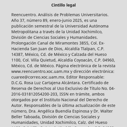
Cintillo legal
Reencuentro. Análisis de Problemas Universitarios.
Año 37, número 89, enero-junio 2025, es una
publicación semestral de la Universidad Autónoma
Metropolitana a través de la Unidad Xochimilco,
División de Ciencias Sociales y Humanidades.
Prolongación Canal de Miramontes 3855, Col. Ex-
Hacienda San Juan de Dios, Alcaldía Tlalpan, C.P.
14387, México, Cd. de México y Calzada del Hueso
1100, Col. Villa Quietud, Alcaldía Coyoacán, C.P. 04960,
México, Cd. de México. Página electrónica de la revista
www.reencuentro.xoc.uam.mx y dirección electrónica:
cuaree@correo.xoc.uam.mx. Editor Responsable:
D.C.G. Rosa Luz Cartajena Alcántara. Certificado de
Reserva de Derechos al Uso Exclusivo de Título No. 04-
2016-031812054200-203, ISSN en trámite, ambos
otorgados por el Instituto Nacional del Derecho de
Autor. Responsables de la última actualización de este
número, Dra. Angélica Buendía Espinosa y Dr. Walter
Beller Taboada, División de Ciencias Sociales y
Humanidades, Unidad Xochimilco, Calz. del Hueso