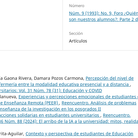
Número
Núm. 9 (1993): No. 9, Foro ¿Quié
son nuestros alumnos?: Parte 2 d
Sección
Artículos
ría Gaona Rivera, Damara Pozos Carmona,
Percepción del nivel de
fermería entre la modalidad educativa presencial y a distancia
,
sitarios: Vol. 31 Núm. 78 (31): Educación y COVID
llanueva,
Experiencias y percepciones emocionales de estudiantes
 de Enseñanza Remota (PEER)
,
Reencuentro. Análisis de problemas
 enseñanza de la investigación en los posgrados II
acciones solidarias en estudiantes universitarios
,
Reencuentro.
36 Núm. 88 (2024): El arribo de la IA a la universidad: mitos, realid
rita-Aguilar,
Contexto y perspectiva de estudiantes de Educación