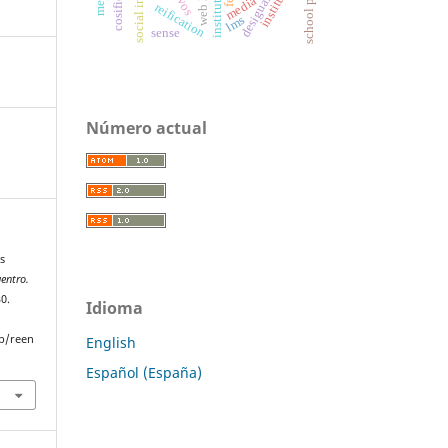
institutions
web 3.0
media
reification
lms
sense
Número actual
s
entro.
30.
Idioma
p/reen
English
Español (España)