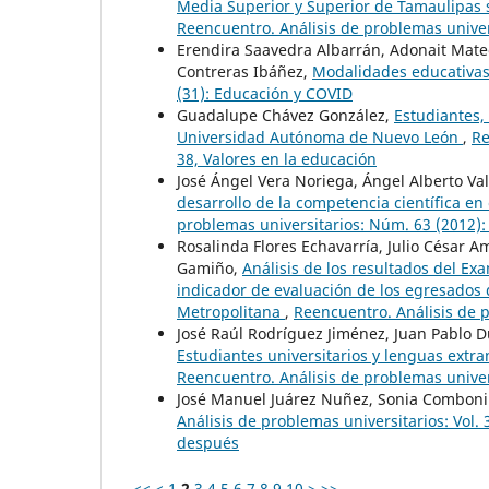
Media Superior y Superior de Tamaulipas s
Reencuentro. Análisis de problemas univer
Erendira Saavedra Albarrán, Adonait Mat
Contreras Ibáñez,
Modalidades educativa
(31): Educación y COVID
Guadalupe Chávez González,
Estudiantes, 
Universidad Autónoma de Nuevo León
,
Re
38, Valores en la educación
José Ángel Vera Noriega, Ángel Alberto V
desarrollo de la competencia científica e
problemas universitarios: Núm. 63 (2012): 
Rosalinda Flores Echavarría, Julio César A
Gamiño,
Análisis de los resultados del E
indicador de evaluación de los egresados
Metropolitana
,
Reencuentro. Análisis de p
José Raúl Rodríguez Jiménez, Juan Pablo
Estudiantes universitarios y lenguas extra
Reencuentro. Análisis de problemas univers
José Manuel Juárez Nuñez, Sonia Comboni
Análisis de problemas universitarios: Vol
después
<<
<
1
2
3
4
5
6
7
8
9
10
>
>>