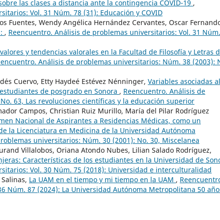
obre las clases a distancia ante la contingencia COVID-19
,
sitarios: Vol. 31 Núm. 78 (31): Educación y COVID
eos Fuentes, Wendy Angélica Hernández Cervantes, Oscar Fernand
s:
,
Reencuentro. Análisis de problemas universitarios: Vol. 31 Núm
valores y tendencias valorales en la Facultad de Filosofía y Letras d
encuentro. Análisis de problemas universitarios: Núm. 38 (2003): 
aldés Cuervo, Etty Haydeé Estévez Nénninger,
Variables asociadas a
n estudiantes de posgrado en Sonora
,
Reencuentro. Análisis de
No. 63, Las revoluciones científicas y la educación superior
mador Campos, Christian Ruiz Murillo, María del Pilar Rodríguez
xamen Nacional de Aspirantes a Residencias Médicas, como un
 de la Licenciatura en Medicina de la Universidad Autónoma
roblemas universitarios: Núm. 30 (2001): No. 30, Miscelanea
 Durand Villalobos, Oriana Atondo Nubes, Lilian Salado Rodríguez,
njeras: Características de los estudiantes en la Universidad de So
itarios: Vol. 30 Núm. 75 (2018): Universidad e interculturalidad
 Salinas,
La UAM en el tiempo y mi tiempo en la UAM
,
Reencuentr
. 36 Núm. 87 (2024): La Universidad Autónoma Metropolitana 50 año