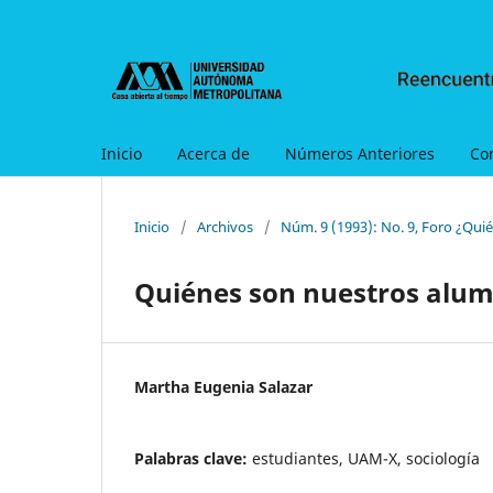
Inicio
Acerca de
Números Anteriores
Co
Inicio
/
Archivos
/
Núm. 9 (1993): No. 9, Foro ¿Qui
Quiénes son nuestros alumn
Martha Eugenia Salazar
Palabras clave:
estudiantes, UAM-X, sociología