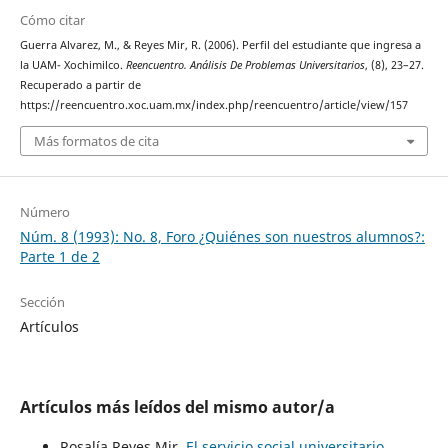
Cómo citar
Guerra Alvarez, M., & Reyes Mir, R. (2006). Perfil del estudiante que ingresa a
la UAM- Xochimilco.
Reencuentro. Análisis De Problemas Universitarios
, (8), 23–27.
Recuperado a partir de
https://reencuentro.xoc.uam.mx/index.php/reencuentro/article/view/157
Más formatos de cita
Número
Núm. 8 (1993): No. 8, Foro ¿Quiénes son nuestros alumnos?:
Parte 1 de 2
Sección
Artículos
Artículos más leídos del mismo autor/a
Rosalía Reyes Mir,
El servicio social universitario
,