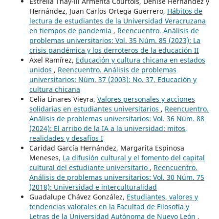
Estrella Thay-lli Armenta Courtois, Denise Hernández y
Hernández, Juan Carlos Ortega Guerrero,
Hábitos de
lectura de estudiantes de la Universidad Veracruzana
en tiempos de pandemia
,
Reencuentro. Análisis de
problemas universitarios: Vol. 35 Núm. 85 (2023): La
crisis pandémica y los derroteros de la educación II
Axel Ramírez,
Educación y cultura chicana en estados
unidos
,
Reencuentro. Análisis de problemas
universitarios: Núm. 37 (2003): No. 37, Educación y
cultura chicana
Celia Linares Vieyra,
Valores personales y acciones
solidarias en estudiantes universitarios
,
Reencuentro.
Análisis de problemas universitarios: Vol. 36 Núm. 88
(2024): El arribo de la IA a la universidad: mitos,
realidades y desafíos I
Caridad García Hernández, Margarita Espinosa
Meneses,
La difusión cultural y el fomento del capital
cultural del estudiante universitario
,
Reencuentro.
Análisis de problemas universitarios: Vol. 30 Núm. 75
(2018): Universidad e interculturalidad
Guadalupe Chávez González,
Estudiantes, valores y
tendencias valorales en la Facultad de Filosofía y
Letras de la Universidad Autónoma de Nuevo León
,