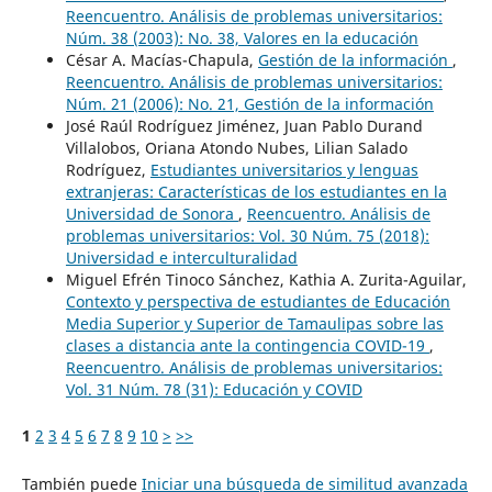
Reencuentro. Análisis de problemas universitarios:
Núm. 38 (2003): No. 38, Valores en la educación
César A. Macías-Chapula,
Gestión de la información
,
Reencuentro. Análisis de problemas universitarios:
Núm. 21 (2006): No. 21, Gestión de la información
José Raúl Rodríguez Jiménez, Juan Pablo Durand
Villalobos, Oriana Atondo Nubes, Lilian Salado
Rodríguez,
Estudiantes universitarios y lenguas
extranjeras: Características de los estudiantes en la
Universidad de Sonora
,
Reencuentro. Análisis de
problemas universitarios: Vol. 30 Núm. 75 (2018):
Universidad e interculturalidad
Miguel Efrén Tinoco Sánchez, Kathia A. Zurita-Aguilar,
Contexto y perspectiva de estudiantes de Educación
Media Superior y Superior de Tamaulipas sobre las
clases a distancia ante la contingencia COVID-19
,
Reencuentro. Análisis de problemas universitarios:
Vol. 31 Núm. 78 (31): Educación y COVID
1
2
3
4
5
6
7
8
9
10
>
>>
También puede
Iniciar una búsqueda de similitud avanzada