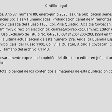
Cintillo legal
os. Año 37, número 89, enero-junio 2025, es una publicación sem
Ciencias Sociales y Humanidades. Prolongación Canal de Miramontes
ico y Calzada del Hueso 1100, Col. Villa Quietud, Alcaldía Coyoacán,
uam.mx y dirección electrónica: cuaree@correo.xoc.uam.mx. Editor
l Uso Exclusivo de Título No. 04-2016-031812054200-203, ISSN en tr
 última actualización de este número, Dra. Angélica Buendía Esp
o, Calz. del Hueso 1100, Col. Villa Quietud, Alcaldía Coyoacán, C
. Tamaño del archivo 7.1 MB.
ariamente expresan la opinión del director o editor en jefe, ni una
ios.
tal o parcial de los contenidos e imágenes de esta publicación con