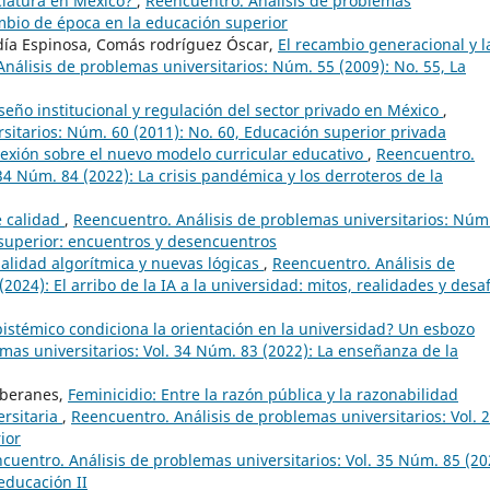
ciatura en México?
,
Reencuentro. Análisis de problemas
ambio de época en la educación superior
ía Espinosa, Comás rodríguez Óscar,
El recambio generacional y l
nálisis de problemas universitarios: Núm. 55 (2009): No. 55, La
iseño institucional y regulación del sector privado en México
,
sitarios: Núm. 60 (2011): No. 60, Educación superior privada
lexión sobre el nuevo modelo curricular educativo
,
Reencuentro.
34 Núm. 84 (2022): La crisis pandémica y los derroteros de la
e calidad
,
Reencuentro. Análisis de problemas universitarios: Núm
n superior: encuentros y desencuentros
nalidad algorítmica y nuevas lógicas
,
Reencuentro. Análisis de
2024): El arribo de la IA a la universidad: mitos, realidades y desa
stémico condiciona la orientación en la universidad? Un esbozo
mas universitarios: Vol. 34 Núm. 83 (2022): La enseñanza de la
oberanes,
Feminicidio: Entre la razón pública y la razonabilidad
ersitaria
,
Reencuentro. Análisis de problemas universitarios: Vol. 
ior
cuentro. Análisis de problemas universitarios: Vol. 35 Núm. 85 (20
 educación II