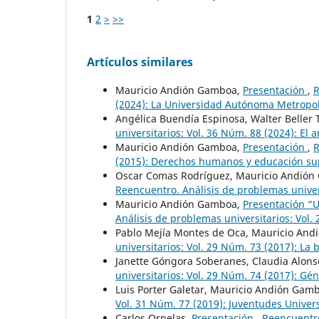
1
2
>
>>
Artículos similares
Mauricio Andión Gamboa,
Presentación
,
R
(2024): La Universidad Autónoma Metropo
Angélica Buendía Espinosa, Walter Beller
universitarios: Vol. 36 Núm. 88 (2024): El a
Mauricio Andión Gamboa,
Presentación
,
R
(2015): Derechos humanos y educación su
Oscar Comas Rodríguez, Mauricio Andió
Reencuentro. Análisis de problemas univer
Mauricio Andión Gamboa,
Presentación “U
Análisis de problemas universitarios: Vol.
Pablo Mejía Montes de Oca, Mauricio An
universitarios: Vol. 29 Núm. 73 (2017): La
Janette Góngora Soberanes, Claudia Alon
universitarios: Vol. 29 Núm. 74 (2017): Gé
Luis Porter Galetar, Mauricio Andión Gam
Vol. 31 Núm. 77 (2019): Juventudes Univers
Carlos Ornelas,
Presentación
,
Reencuentro