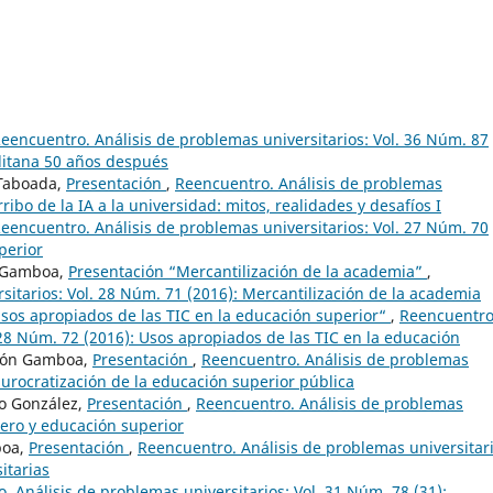
eencuentro. Análisis de problemas universitarios: Vol. 36 Núm. 87
litana 50 años después
 Taboada,
Presentación
,
Reencuentro. Análisis de problemas
rribo de la IA a la universidad: mitos, realidades y desafíos I
eencuentro. Análisis de problemas universitarios: Vol. 27 Núm. 70
perior
n Gamboa,
Presentación “Mercantilización de la academia”
,
sitarios: Vol. 28 Núm. 71 (2016): Mercantilización de la academia
sos apropiados de las TIC en la educación superior“
,
Reencuentro
 28 Núm. 72 (2016): Usos apropiados de las TIC en la educación
dión Gamboa,
Presentación
,
Reencuentro. Análisis de problemas
 burocratización de la educación superior pública
so González,
Presentación
,
Reencuentro. Análisis de problemas
nero y educación superior
boa,
Presentación
,
Reencuentro. Análisis de problemas universitari
itarias
. Análisis de problemas universitarios: Vol. 31 Núm. 78 (31):