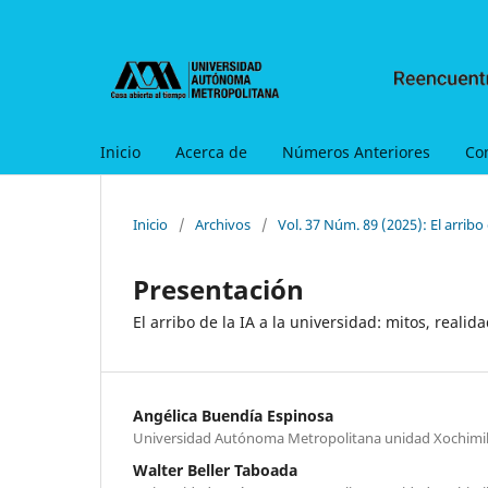
Inicio
Acerca de
Números Anteriores
Co
Inicio
/
Archivos
/
Vol. 37 Núm. 89 (2025): El arribo 
Presentación
El arribo de la IA a la universidad: mitos, realida
Angélica Buendía Espinosa
Universidad Autónoma Metropolitana unidad Xochimi
Walter Beller Taboada