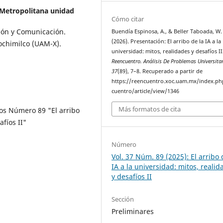
Metropolitana unidad
Cómo citar
ión y Comunicación.
Buendía Espinosa, A., & Beller Taboada, W.
(2026). Presentación: El arribo de la IA a la
chimilco (UAM-X).
universidad: mitos, realidades y desafíos II
Reencuentro. Análisis De Problemas Universita
37
(89), 7–8. Recuperado a partir de
https://reencuentro.xoc.uam.mx/index.ph
cuentro/article/view/1346
Más formatos de cita
ios Número 89 "El arribo
afíos II"
Número
Vol. 37 Núm. 89 (2025): El arribo 
IA a la universidad: mitos, realid
y desafíos II
Sección
Preliminares