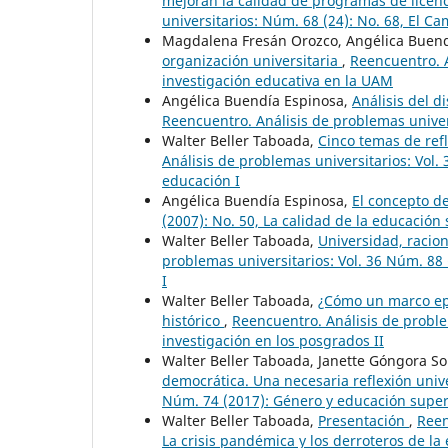
mejoran la calidad de programas de licen
universitarios: Núm. 68 (24): No. 68, El C
Magdalena Fresán Orozco, Angélica Buend
organización universitaria
,
Reencuentro. A
investigación educativa en la UAM
Angélica Buendía Espinosa,
Análisis del d
Reencuentro. Análisis de problemas univer
Walter Beller Taboada,
Cinco temas de ref
Análisis de problemas universitarios: Vol. 
educación I
Angélica Buendía Espinosa,
El concepto d
(2007): No. 50, La calidad de la educació
Walter Beller Taboada,
Universidad, racio
problemas universitarios: Vol. 36 Núm. 88 (
I
Walter Beller Taboada,
¿Cómo un marco epi
histórico
,
Reencuentro. Análisis de proble
investigación en los posgrados II
Walter Beller Taboada, Janette Góngora S
democrática. Una necesaria reflexión univ
Núm. 74 (2017): Género y educación super
Walter Beller Taboada,
Presentación
,
Reen
La crisis pandémica y los derroteros de la