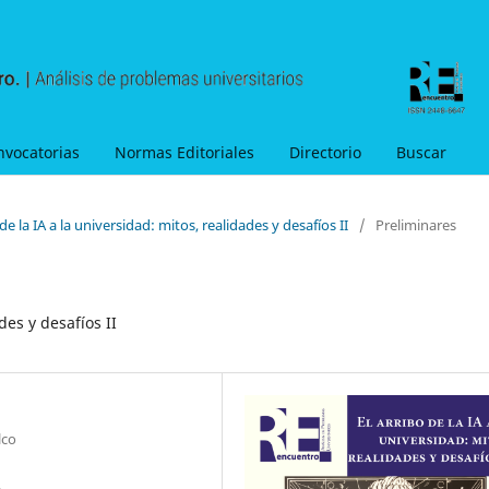
nvocatorias
Normas Editoriales
Directorio
Buscar
de la IA a la universidad: mitos, realidades y desafíos II
/
Preliminares
des y desafíos II
lco