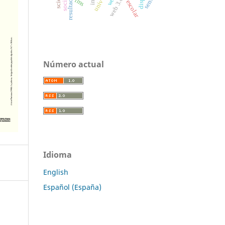
sense
web 3.0
lms
Número actual
Idioma
English
Español (España)