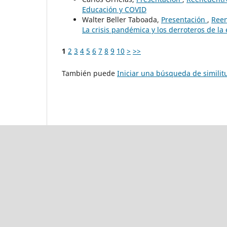
Educación y COVID
Walter Beller Taboada,
Presentación
,
Reen
La crisis pandémica y los derroteros de la
1
2
3
4
5
6
7
8
9
10
>
>>
También puede
Iniciar una búsqueda de simili