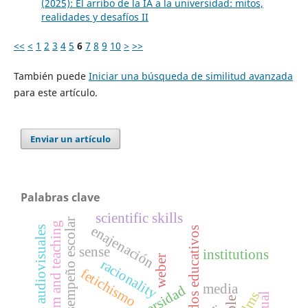
(2025): El arribo de la IA a la universidad: mitos,
realidades y desafíos II
<<
<
1
2
3
4
5
6
7
8
9
10
>
>>
También puede
Iniciar una búsqueda de similitud avanzada
para este artículo.
Enviar un artículo
Palabras clave
scientific skills
desempeño escolar
film and teaching
enajenación
medios audiovisuales
resultados educativos
sense
institutions
weber
racionality
fetichismo
media
universidad
lms
ple