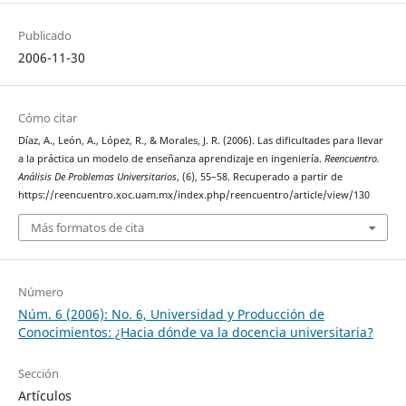
Publicado
2006-11-30
Cómo citar
Díaz, A., León, A., López, R., & Morales, J. R. (2006). Las dificultades para llevar
a la práctica un modelo de enseñanza aprendizaje en ingeniería.
Reencuentro.
Análisis De Problemas Universitarios
, (6), 55–58. Recuperado a partir de
https://reencuentro.xoc.uam.mx/index.php/reencuentro/article/view/130
Más formatos de cita
Número
Núm. 6 (2006): No. 6, Universidad y Producción de
Conocimientos: ¿Hacia dónde va la docencia universitaria?
Sección
Artículos