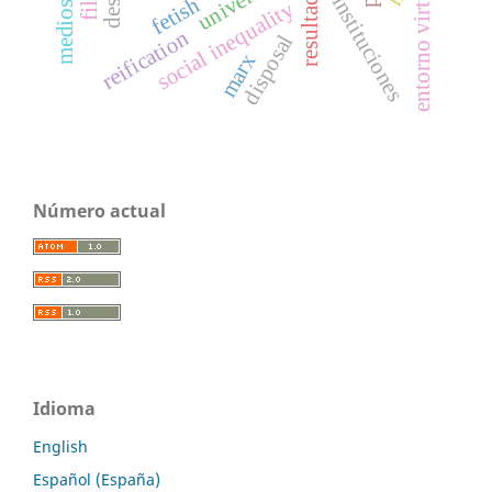
entorno virtual
instituciones
fetish
social inequality
reification
disposal
marx
Número actual
Idioma
English
Español (España)