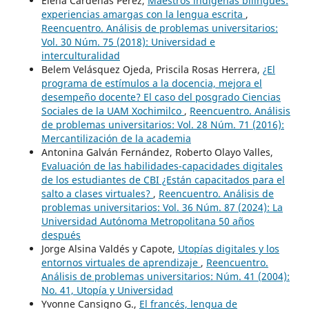
Elena Cárdenas Pérez,
Maestros indígenas bilingües:
experiencias amargas con la lengua escrita
,
Reencuentro. Análisis de problemas universitarios:
Vol. 30 Núm. 75 (2018): Universidad e
interculturalidad
Belem Velásquez Ojeda, Priscila Rosas Herrera,
¿El
programa de estímulos a la docencia, mejora el
desempeño docente? El caso del posgrado Ciencias
Sociales de la UAM Xochimilco
,
Reencuentro. Análisis
de problemas universitarios: Vol. 28 Núm. 71 (2016):
Mercantilización de la academia
Antonina Galván Fernández, Roberto Olayo Valles,
Evaluación de las habilidades-capacidades digitales
de los estudiantes de CBI ¿Están capacitados para el
salto a clases virtuales?
,
Reencuentro. Análisis de
problemas universitarios: Vol. 36 Núm. 87 (2024): La
Universidad Autónoma Metropolitana 50 años
después
Jorge Alsina Valdés y Capote,
Utopías digitales y los
entornos virtuales de aprendizaje
,
Reencuentro.
Análisis de problemas universitarios: Núm. 41 (2004):
No. 41, Utopía y Universidad
Yvonne Cansigno G.,
El francés, lengua de