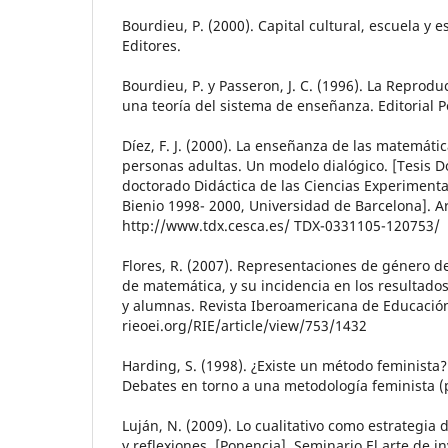
Bourdieu, P. (2000). Capital cultural, escuela y es
Editores.
Bourdieu, P. y Passeron, J. C. (1996). La Reprod
una teoría del sistema de enseñanza. Editorial P
Díez, F. J. (2000). La enseñanza de las matemáti
personas adultas. Un modelo dialógico. [Tesis D
doctorado Didáctica de las Ciencias Experimenta
Bienio 1998- 2000, Universidad de Barcelona]. Ar
http://www.tdx.cesca.es/ TDX-0331105-120753/
Flores, R. (2007). Representaciones de género d
de matemática, y su incidencia en los resultad
y alumnas. Revista Iberoamericana de Educación
rieoei.org/RIE/article/view/753/1432
Harding, S. (1998). ¿Existe un método feminista?
Debates en torno a una metodología feminista (p
Luján, N. (2009). Lo cualitativo como estrategia 
y reflexiones. [Ponencia]. Seminario El arte de i