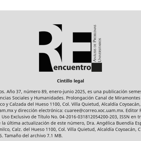
Cintillo legal
os. Año 37, número 89, enero-junio 2025, es una publicación sem
Ciencias Sociales y Humanidades. Prolongación Canal de Miramontes
ico y Calzada del Hueso 1100, Col. Villa Quietud, Alcaldía Coyoacán,
uam.mx y dirección electrónica: cuaree@correo.xoc.uam.mx. Editor
l Uso Exclusivo de Título No. 04-2016-031812054200-203, ISSN en tr
 última actualización de este número, Dra. Angélica Buendía Esp
o, Calz. del Hueso 1100, Col. Villa Quietud, Alcaldía Coyoacán, C
. Tamaño del archivo 7.1 MB.