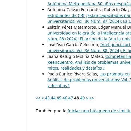
Autónoma Metropolitana 50 años después
Antonina Galván Fernández, Roberto Olayo
estudiantes de CBI ¿Están capacitados para
universitarios: Vol. 36 Núm. 87 (2024): L
Zeltzin Pérez Matamoros, Edgar Manuel Ber
universidad en la era de la inteligencia art
Núm. 88 (2024): El arribo de la IA a la univ
José Iván García Celestino,
Inteligencia art
universitarios: Vol. 36 Núm. 88 (2024): El a
Iliana Refugio Molina Mateo,
Competencias
Reencuentro. Análisis de problemas universi
mitos, realidades y desafíos I
Paola Eunice Rivera Salas,
Los prompts en 
Análisis de problemas universitarios: Vol. 
y desafíos I
<<
<
43
44
45
46
47
48
49
>
>>
También puede
Iniciar una búsqueda de simili