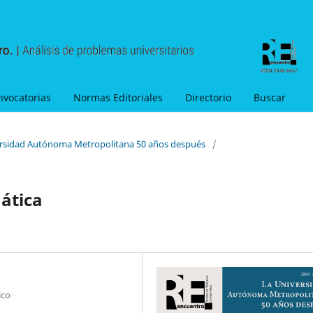
nvocatorias
Normas Editoriales
Directorio
Buscar
versidad Autónoma Metropolitana 50 años después
/
ática
lco