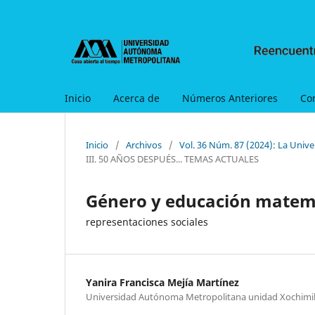
Inicio
Acerca de
Números Anteriores
Co
Inicio
/
Archivos
/
Vol. 36 Núm. 87 (2024): La Uni
III. 50 AÑOS DESPUÉS... TEMAS ACTUALES
Género y educación matem
representaciones sociales
Yanira Francisca Mejía Martínez
Universidad Autónoma Metropolitana unidad Xochimi