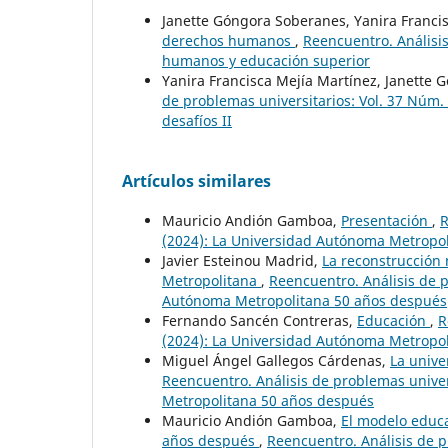
Janette Góngora Soberanes, Yanira Franci
derechos humanos
,
Reencuentro. Análisis
humanos y educación superior
Yanira Francisca Mejía Martínez, Janette
de problemas universitarios: Vol. 37 Núm. 8
desafíos II
Artículos similares
Mauricio Andión Gamboa,
Presentación
,
R
(2024): La Universidad Autónoma Metropo
Javier Esteinou Madrid,
La reconstrucción
Metropolitana
,
Reencuentro. Análisis de p
Autónoma Metropolitana 50 años después
Fernando Sancén Contreras,
Educación
,
R
(2024): La Universidad Autónoma Metropo
Miguel Ángel Gallegos Cárdenas,
La unive
Reencuentro. Análisis de problemas univer
Metropolitana 50 años después
Mauricio Andión Gamboa,
El modelo educ
años después
,
Reencuentro. Análisis de p