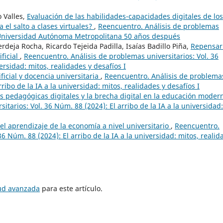
 Valles,
Evaluación de las habilidades-capacidades digitales de los
 el salto a clases virtuales?
,
Reencuentro. Análisis de problemas
a Universidad Autónoma Metropolitana 50 años después
deja Rocha, Ricardo Tejeida Padilla, Isaías Badillo Piña,
Repensar
ificial
,
Reencuentro. Análisis de problemas universitarios: Vol. 36
ersidad: mitos, realidades y desafíos I
ificial y docencia universitaria
,
Reencuentro. Análisis de problema
rribo de la IA a la universidad: mitos, realidades y desafíos I
 pedagógicas digitales y la brecha digital en la educación mode
tarios: Vol. 36 Núm. 88 (2024): El arribo de la IA a la universidad:
el aprendizaje de la economía a nivel universitario
,
Reencuentro.
36 Núm. 88 (2024): El arribo de la IA a la universidad: mitos, realid
tud avanzada
para este artículo.