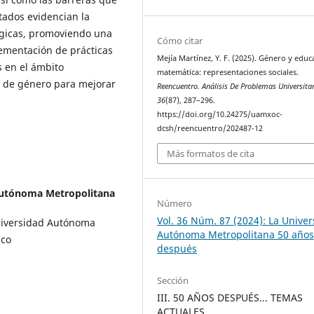
tados evidencian la
́gicas, promoviendo una
Cómo citar
ementación de prácticas
Mejía Martínez, Y. F. (2025). Género y educ
 en el ámbito
matemática: representaciones sociales.
 de género para mejorar
Reencuentro. Análisis De Problemas Universita
36
(87), 287–296.
https://doi.org/10.24275/uamxoc-
dcsh/reencuentro/202487-12
Más formatos de cita
Autónoma Metropolitana
Número
Vol. 36 Núm. 87 (2024): La Unive
niversidad Autónoma
Autónoma Metropolitana 50 año
ico
después
Sección
III. 50 AÑOS DESPUÉS... TEMAS
ACTUALES