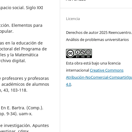
pacio social. Siglo XXI
Licencia
ucción. Elementos para
opular.
Derechos de autor 2025 Reencuentro
Análisis de problemas universitarios
cas en la educación de
octoral del Programa de
les y la Matemática
chivo digital.
Esta obra está bajo una licencia
internacional
Creative Commons
Atribución-NoComercial-CompartirIg
e profesores y profesoras
os académicos de alumnos
4.0
.
, 43, 103-118.
 En E. Bartra. (Comp.).
p. 9-34). uam-x.
de investigación. Apuntes
nvestigar. cdmx.