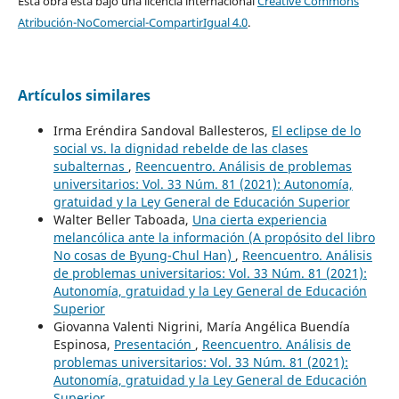
Esta obra está bajo una licencia internacional
Creative Commons
Atribución-NoComercial-CompartirIgual 4.0
.
Artículos similares
Irma Eréndira Sandoval Ballesteros,
El eclipse de lo
social vs. la dignidad rebelde de las clases
subalternas
,
Reencuentro. Análisis de problemas
universitarios: Vol. 33 Núm. 81 (2021): Autonomía,
gratuidad y la Ley General de Educación Superior
Walter Beller Taboada,
Una cierta experiencia
melancólica ante la información (A propósito del libro
No cosas de Byung-Chul Han)
,
Reencuentro. Análisis
de problemas universitarios: Vol. 33 Núm. 81 (2021):
Autonomía, gratuidad y la Ley General de Educación
Superior
Giovanna Valenti Nigrini, María Angélica Buendía
Espinosa,
Presentación
,
Reencuentro. Análisis de
problemas universitarios: Vol. 33 Núm. 81 (2021):
Autonomía, gratuidad y la Ley General de Educación
Superior