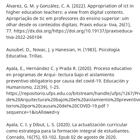
Álvarez, G. M. y González, C. A. (2022). Appropriation of ict in
higher education teachers: a view from digital contents.
Apropriação de tic em professores do ensino superior: um
olhar desde os conteúdos digitais. Praxis educa- tiva, 26(1),
77. https://dx.doi.org/https://doi.org/10.19137/praxiseduca-
tiva-2022-260104
Ausubel, D., Novac, J. y Hanesian, H. (1983). Psicología
Educativa. Trillas.
Ayala, E., Hernández C. y Prada R. (2020). Proceso educativo
en programas de Arqui- tectura bajo el aislamiento
preventivo obligatorio por causa del covid-19. Educación y
Humanismo, 22(39), 1-25.
https://repositorio.ufps.edu.co/bitstream/handle/ufps/126
de%20Arquitectura%20bajo%20el%20aislamiento%20preventiv
torio%20por%20causa%20del%20COVID-19.pdf ?
sequence=1&isAllowed=y
Ayala, C. I. y Dibut, L. S. (2020). La actualización curricular
como estrategia para la formación integral de estudiantes.
Conrado, 16(75), 93-102. Epub 02 de agosto de 2020.