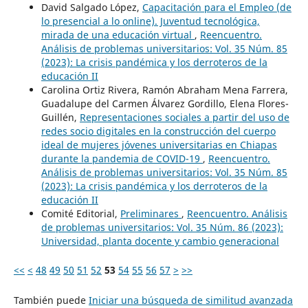
David Salgado López,
Capacitación para el Empleo (de
lo presencial a lo online). Juventud tecnológica,
mirada de una educación virtual
,
Reencuentro.
Análisis de problemas universitarios: Vol. 35 Núm. 85
(2023): La crisis pandémica y los derroteros de la
educación II
Carolina Ortiz Rivera, Ramón Abraham Mena Farrera,
Guadalupe del Carmen Álvarez Gordillo, Elena Flores-
Guillén,
Representaciones sociales a partir del uso de
redes socio digitales en la construcción del cuerpo
ideal de mujeres jóvenes universitarias en Chiapas
durante la pandemia de COVID-19
,
Reencuentro.
Análisis de problemas universitarios: Vol. 35 Núm. 85
(2023): La crisis pandémica y los derroteros de la
educación II
Comité Editorial,
Preliminares
,
Reencuentro. Análisis
de problemas universitarios: Vol. 35 Núm. 86 (2023):
Universidad, planta docente y cambio generacional
<<
<
48
49
50
51
52
53
54
55
56
57
>
>>
También puede
Iniciar una búsqueda de similitud avanzada