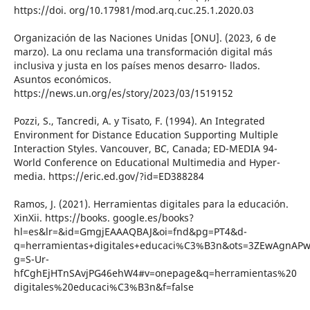
https://doi. org/10.17981/mod.arq.cuc.25.1.2020.03
Organización de las Naciones Unidas [ONU]. (2023, 6 de
marzo). La onu reclama una transformación digital más
inclusiva y justa en los países menos desarro- llados.
Asuntos económicos.
https://news.un.org/es/story/2023/03/1519152
Pozzi, S., Tancredi, A. y Tisato, F. (1994). An Integrated
Environment for Distance Education Supporting Multiple
Interaction Styles. Vancouver, BC, Canada; ED-MEDIA 94-
World Conference on Educational Multimedia and Hyper-
media. https://eric.ed.gov/?id=ED388284
Ramos, J. (2021). Herramientas digitales para la educación.
XinXii. https://books. google.es/books?
hl=es&lr=&id=GmgjEAAAQBAJ&oi=fnd&pg=PT4&d-
q=herramientas+digitales+educaci%C3%B3n&ots=3ZEwAgnAPw
g=S-Ur-
hfCghEjHTnSAvjPG46ehW4#v=onepage&q=herramientas%20
digitales%20educaci%C3%B3n&f=false