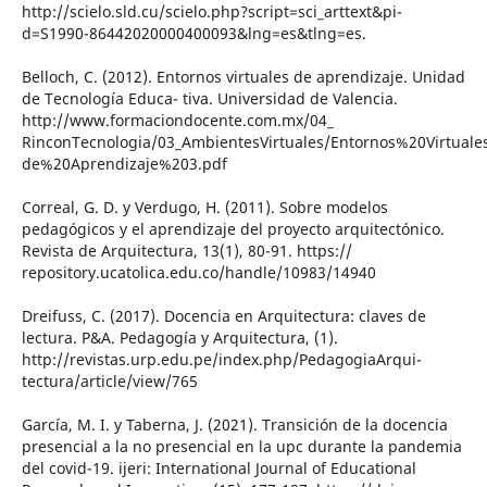
http://scielo.sld.cu/scielo.php?script=sci_arttext&pi-
d=S1990-86442020000400093&lng=es&tlng=es.
Belloch, C. (2012). Entornos virtuales de aprendizaje. Unidad
de Tecnología Educa- tiva. Universidad de Valencia.
http://www.formaciondocente.com.mx/04_
RinconTecnologia/03_AmbientesVirtuales/Entornos%20Virtual
de%20Aprendizaje%203.pdf
Correal, G. D. y Verdugo, H. (2011). Sobre modelos
pedagógicos y el aprendizaje del proyecto arquitectónico.
Revista de Arquitectura, 13(1), 80-91. https://
repository.ucatolica.edu.co/handle/10983/14940
Dreifuss, C. (2017). Docencia en Arquitectura: claves de
lectura. P&A. Pedagogía y Arquitectura, (1).
http://revistas.urp.edu.pe/index.php/PedagogiaArqui-
tectura/article/view/765
García, M. I. y Taberna, J. (2021). Transición de la docencia
presencial a la no presencial en la upc durante la pandemia
del covid-19. ijeri: International Journal of Educational