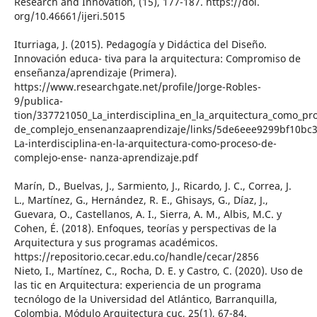
Research and Innovation, (15), 177-187. https://doi.
org/10.46661/ijeri.5015
Iturriaga, J. (2015). Pedagogía y Didáctica del Diseño.
Innovación educa- tiva para la arquitectura: Compromiso de
enseñanza/aprendizaje (Primera).
https://www.researchgate.net/profile/Jorge-Robles-
9/publica-
tion/337721050_La_interdisciplina_en_la_arquitectura_como_pr
de_complejo_ensenanzaaprendizaje/links/5de6eee9299bf10bc
La-interdisciplina-en-la-arquitectura-como-proceso-de-
complejo-ense- nanza-aprendizaje.pdf
Marín, D., Buelvas, J., Sarmiento, J., Ricardo, J. C., Correa, J.
L., Martínez, G., Hernández, R. E., Ghisays, G., Díaz, J.,
Guevara, O., Castellanos, A. I., Sierra, A. M., Albis, M.C. y
Cohen, É. (2018). Enfoques, teorías y perspectivas de la
Arquitectura y sus programas académicos.
https://repositorio.cecar.edu.co/handle/cecar/2856
Nieto, I., Martínez, C., Rocha, D. E. y Castro, C. (2020). Uso de
las tic en Arquitectura: experiencia de un programa
tecnólogo de la Universidad del Atlántico, Barranquilla,
Colombia. Módulo Arquitectura cuc, 25(1), 67-84.