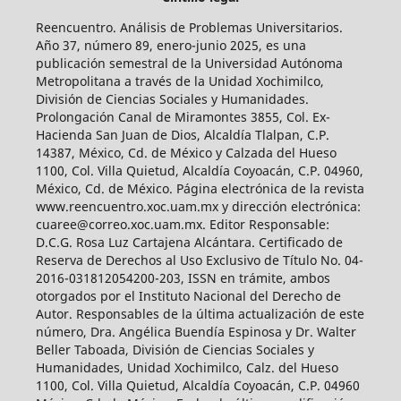
Reencuentro. Análisis de Problemas Universitarios.
Año 37, número 89, enero-junio 2025, es una
publicación semestral de la Universidad Autónoma
Metropolitana a través de la Unidad Xochimilco,
División de Ciencias Sociales y Humanidades.
Prolongación Canal de Miramontes 3855, Col. Ex-
Hacienda San Juan de Dios, Alcaldía Tlalpan, C.P.
14387, México, Cd. de México y Calzada del Hueso
1100, Col. Villa Quietud, Alcaldía Coyoacán, C.P. 04960,
México, Cd. de México. Página electrónica de la revista
www.reencuentro.xoc.uam.mx y dirección electrónica:
cuaree@correo.xoc.uam.mx. Editor Responsable:
D.C.G. Rosa Luz Cartajena Alcántara. Certificado de
Reserva de Derechos al Uso Exclusivo de Título No. 04-
2016-031812054200-203, ISSN en trámite, ambos
otorgados por el Instituto Nacional del Derecho de
Autor. Responsables de la última actualización de este
número, Dra. Angélica Buendía Espinosa y Dr. Walter
Beller Taboada, División de Ciencias Sociales y
Humanidades, Unidad Xochimilco, Calz. del Hueso
1100, Col. Villa Quietud, Alcaldía Coyoacán, C.P. 04960