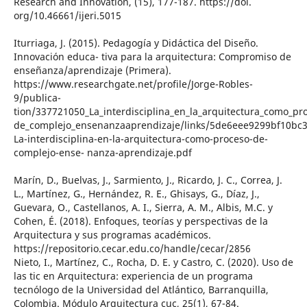
Research and Innovation, (15), 177-187. https://doi.
org/10.46661/ijeri.5015
Iturriaga, J. (2015). Pedagogía y Didáctica del Diseño.
Innovación educa- tiva para la arquitectura: Compromiso de
enseñanza/aprendizaje (Primera).
https://www.researchgate.net/profile/Jorge-Robles-
9/publica-
tion/337721050_La_interdisciplina_en_la_arquitectura_como_pr
de_complejo_ensenanzaaprendizaje/links/5de6eee9299bf10bc
La-interdisciplina-en-la-arquitectura-como-proceso-de-
complejo-ense- nanza-aprendizaje.pdf
Marín, D., Buelvas, J., Sarmiento, J., Ricardo, J. C., Correa, J.
L., Martínez, G., Hernández, R. E., Ghisays, G., Díaz, J.,
Guevara, O., Castellanos, A. I., Sierra, A. M., Albis, M.C. y
Cohen, É. (2018). Enfoques, teorías y perspectivas de la
Arquitectura y sus programas académicos.
https://repositorio.cecar.edu.co/handle/cecar/2856
Nieto, I., Martínez, C., Rocha, D. E. y Castro, C. (2020). Uso de
las tic en Arquitectura: experiencia de un programa
tecnólogo de la Universidad del Atlántico, Barranquilla,
Colombia. Módulo Arquitectura cuc, 25(1), 67-84.