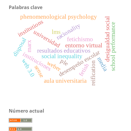
Palabras clave
phenomenological psychology
desigualdad social
institutions
racionality
school performance
universidad
lms
fetichismo
disposal
marx
entorno virtual
resultados educativos
desempeño escolar
instituciones
social inequality
media
ple
web 3.0
weber
reification
fetish
sense
aula universitaria
Número actual