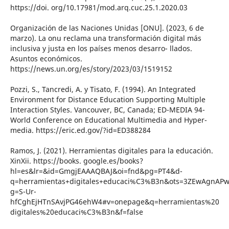
https://doi. org/10.17981/mod.arq.cuc.25.1.2020.03
Organización de las Naciones Unidas [ONU]. (2023, 6 de
marzo). La onu reclama una transformación digital más
inclusiva y justa en los países menos desarro- llados.
Asuntos económicos.
https://news.un.org/es/story/2023/03/1519152
Pozzi, S., Tancredi, A. y Tisato, F. (1994). An Integrated
Environment for Distance Education Supporting Multiple
Interaction Styles. Vancouver, BC, Canada; ED-MEDIA 94-
World Conference on Educational Multimedia and Hyper-
media. https://eric.ed.gov/?id=ED388284
Ramos, J. (2021). Herramientas digitales para la educación.
XinXii. https://books. google.es/books?
hl=es&lr=&id=GmgjEAAAQBAJ&oi=fnd&pg=PT4&d-
q=herramientas+digitales+educaci%C3%B3n&ots=3ZEwAgnAPw
g=S-Ur-
hfCghEjHTnSAvjPG46ehW4#v=onepage&q=herramientas%20
digitales%20educaci%C3%B3n&f=false