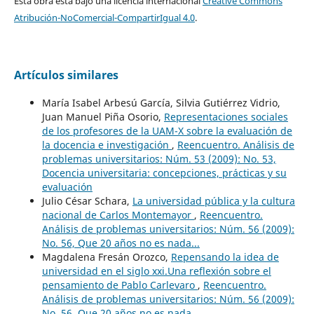
Esta obra está bajo una licencia internacional
Creative Commons
Atribución-NoComercial-CompartirIgual 4.0
.
Artículos similares
María Isabel Arbesú García, Silvia Gutiérrez Vidrio,
Juan Manuel Piña Osorio,
Representaciones sociales
de los profesores de la UAM-X sobre la evaluación de
la docencia e investigación
,
Reencuentro. Análisis de
problemas universitarios: Núm. 53 (2009): No. 53,
Docencia universitaria: concepciones, prácticas y su
evaluación
Julio César Schara,
La universidad pública y la cultura
nacional de Carlos Montemayor
,
Reencuentro.
Análisis de problemas universitarios: Núm. 56 (2009):
No. 56, Que 20 años no es nada...
Magdalena Fresán Orozco,
Repensando la idea de
universidad en el siglo xxi.Una reflexión sobre el
pensamiento de Pablo Carlevaro
,
Reencuentro.
Análisis de problemas universitarios: Núm. 56 (2009):
No. 56, Que 20 años no es nada...