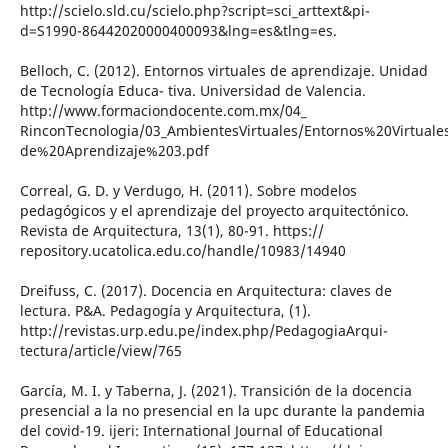
http://scielo.sld.cu/scielo.php?script=sci_arttext&pi-
d=S1990-86442020000400093&lng=es&tlng=es.
Belloch, C. (2012). Entornos virtuales de aprendizaje. Unidad
de Tecnología Educa- tiva. Universidad de Valencia.
http://www.formaciondocente.com.mx/04_
RinconTecnologia/03_AmbientesVirtuales/Entornos%20Virtual
de%20Aprendizaje%203.pdf
Correal, G. D. y Verdugo, H. (2011). Sobre modelos
pedagógicos y el aprendizaje del proyecto arquitectónico.
Revista de Arquitectura, 13(1), 80-91. https://
repository.ucatolica.edu.co/handle/10983/14940
Dreifuss, C. (2017). Docencia en Arquitectura: claves de
lectura. P&A. Pedagogía y Arquitectura, (1).
http://revistas.urp.edu.pe/index.php/PedagogiaArqui-
tectura/article/view/765
García, M. I. y Taberna, J. (2021). Transición de la docencia
presencial a la no presencial en la upc durante la pandemia
del covid-19. ijeri: International Journal of Educational