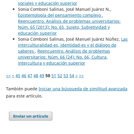
sociales y educación superior
Sonia Comboni Salinas, José Manuel Juárez N.,
Epistemología del pensamiento complejo
,
Reencuentro. Análisis de problemas universitarios:
Núm. 65 (2013): No. 65, Sujeto, Subjetividad y
educación superior
Sonia Comboni Salinas, José Manuel Juárez Núñez,
Las
interculturalidad-es, identidad-es y el diálogo de
saberes
,
Reencuentro. Análisis de problemas
universitarios: Núm. 66 (24): No. 66, Cultura,
intercultura y educación superior
<<
<
45
46
47
48
49
50
51
52
53
54
>
>>
También puede
Iniciar una búsqueda de similitud avanzada
para este artículo.
Enviar un artículo