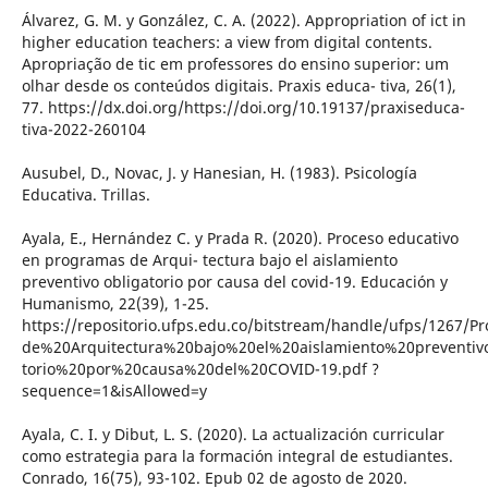
Álvarez, G. M. y González, C. A. (2022). Appropriation of ict in
higher education teachers: a view from digital contents.
Apropriação de tic em professores do ensino superior: um
olhar desde os conteúdos digitais. Praxis educa- tiva, 26(1),
77. https://dx.doi.org/https://doi.org/10.19137/praxiseduca-
tiva-2022-260104
Ausubel, D., Novac, J. y Hanesian, H. (1983). Psicología
Educativa. Trillas.
Ayala, E., Hernández C. y Prada R. (2020). Proceso educativo
en programas de Arqui- tectura bajo el aislamiento
preventivo obligatorio por causa del covid-19. Educación y
Humanismo, 22(39), 1-25.
https://repositorio.ufps.edu.co/bitstream/handle/ufps/126
de%20Arquitectura%20bajo%20el%20aislamiento%20preventiv
torio%20por%20causa%20del%20COVID-19.pdf ?
sequence=1&isAllowed=y
Ayala, C. I. y Dibut, L. S. (2020). La actualización curricular
como estrategia para la formación integral de estudiantes.
Conrado, 16(75), 93-102. Epub 02 de agosto de 2020.