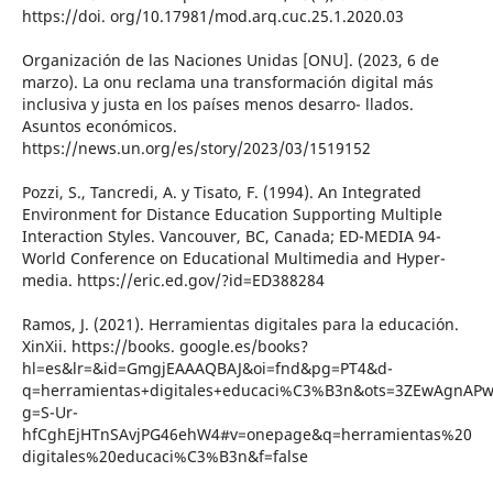
https://doi. org/10.17981/mod.arq.cuc.25.1.2020.03
Organización de las Naciones Unidas [ONU]. (2023, 6 de
marzo). La onu reclama una transformación digital más
inclusiva y justa en los países menos desarro- llados.
Asuntos económicos.
https://news.un.org/es/story/2023/03/1519152
Pozzi, S., Tancredi, A. y Tisato, F. (1994). An Integrated
Environment for Distance Education Supporting Multiple
Interaction Styles. Vancouver, BC, Canada; ED-MEDIA 94-
World Conference on Educational Multimedia and Hyper-
media. https://eric.ed.gov/?id=ED388284
Ramos, J. (2021). Herramientas digitales para la educación.
XinXii. https://books. google.es/books?
hl=es&lr=&id=GmgjEAAAQBAJ&oi=fnd&pg=PT4&d-
q=herramientas+digitales+educaci%C3%B3n&ots=3ZEwAgnAPw
g=S-Ur-
hfCghEjHTnSAvjPG46ehW4#v=onepage&q=herramientas%20
digitales%20educaci%C3%B3n&f=false