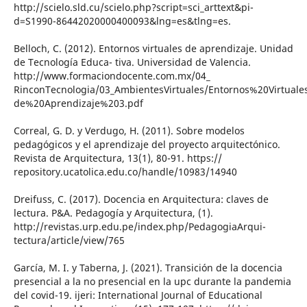
http://scielo.sld.cu/scielo.php?script=sci_arttext&pi-
d=S1990-86442020000400093&lng=es&tlng=es.
Belloch, C. (2012). Entornos virtuales de aprendizaje. Unidad
de Tecnología Educa- tiva. Universidad de Valencia.
http://www.formaciondocente.com.mx/04_
RinconTecnologia/03_AmbientesVirtuales/Entornos%20Virtual
de%20Aprendizaje%203.pdf
Correal, G. D. y Verdugo, H. (2011). Sobre modelos
pedagógicos y el aprendizaje del proyecto arquitectónico.
Revista de Arquitectura, 13(1), 80-91. https://
repository.ucatolica.edu.co/handle/10983/14940
Dreifuss, C. (2017). Docencia en Arquitectura: claves de
lectura. P&A. Pedagogía y Arquitectura, (1).
http://revistas.urp.edu.pe/index.php/PedagogiaArqui-
tectura/article/view/765
García, M. I. y Taberna, J. (2021). Transición de la docencia
presencial a la no presencial en la upc durante la pandemia
del covid-19. ijeri: International Journal of Educational