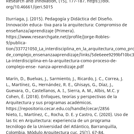
Research and Innovation, (15), 177-187. https://doi.
org/10.46661/ijeri.5015
Iturriaga, J. (2015). Pedagogía y Didáctica del Diseño.
Innovación educa- tiva para la arquitectura: Compromiso de
enseñanza/aprendizaje (Primera).
https://www.researchgate.net/profile/Jorge-Robles-
9/publica-
tion/337721050_La_interdisciplina_en_la_arquitectura_como_pr
de_complejo_ensenanzaaprendizaje/links/5de6eee9299bf10bc
La-interdisciplina-en-la-arquitectura-como-proceso-de-
complejo-ense- nanza-aprendizaje.pdf
Marín, D., Buelvas, J., Sarmiento, J., Ricardo, J. C., Correa, J.
L., Martínez, G., Hernández, R. E., Ghisays, G., Díaz, J.,
Guevara, O., Castellanos, A. I., Sierra, A. M., Albis, M.C. y
Cohen, É. (2018). Enfoques, teorías y perspectivas de la
Arquitectura y sus programas académicos.
https://repositorio.cecar.edu.co/handle/cecar/2856
Nieto, I., Martínez, C., Rocha, D. E. y Castro, C. (2020). Uso de
las tic en Arquitectura: experiencia de un programa
tecnólogo de la Universidad del Atlántico, Barranquilla,
Colombia. Módulo Arquitectura cuc, 25(1), 67-84.