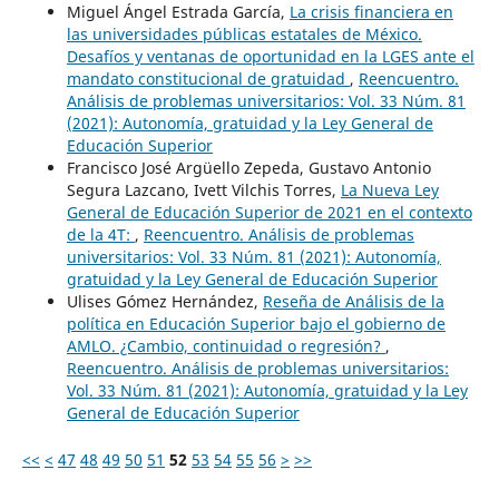
Miguel Ángel Estrada García,
La crisis financiera en
las universidades públicas estatales de México.
Desafíos y ventanas de oportunidad en la LGES ante el
mandato constitucional de gratuidad
,
Reencuentro.
Análisis de problemas universitarios: Vol. 33 Núm. 81
(2021): Autonomía, gratuidad y la Ley General de
Educación Superior
Francisco José Argüello Zepeda, Gustavo Antonio
Segura Lazcano, Ivett Vilchis Torres,
La Nueva Ley
General de Educación Superior de 2021 en el contexto
de la 4T:
,
Reencuentro. Análisis de problemas
universitarios: Vol. 33 Núm. 81 (2021): Autonomía,
gratuidad y la Ley General de Educación Superior
Ulises Gómez Hernández,
Reseña de Análisis de la
política en Educación Superior bajo el gobierno de
AMLO. ¿Cambio, continuidad o regresión?
,
Reencuentro. Análisis de problemas universitarios:
Vol. 33 Núm. 81 (2021): Autonomía, gratuidad y la Ley
General de Educación Superior
<<
<
47
48
49
50
51
52
53
54
55
56
>
>>