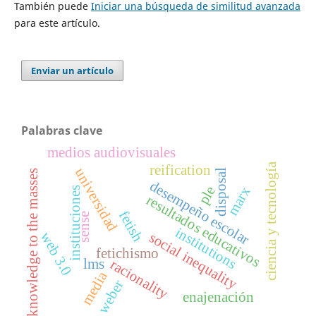
También puede
Iniciar una búsqueda de similitud avanzada
para este artículo.
Enviar un artículo
Palabras clave
medios audiovisuales
ciencia y tecnología
reification
universidad
disposal
knowledge to the masses
desempeño escolar
ple
marx
instituciones
resultados educativos
fetish
sense
institutions
web 3.0
social inequality
fetichismo
lms
racionality
media
weber
enajenación