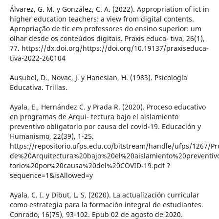
Álvarez, G. M. y González, C. A. (2022). Appropriation of ict in
higher education teachers: a view from digital contents.
Apropriação de tic em professores do ensino superior: um
olhar desde os conteúdos digitais. Praxis educa- tiva, 26(1),
77. https://dx.doi.org/https://doi.org/10.19137/praxiseduca-
tiva-2022-260104
Ausubel, D., Novac, J. y Hanesian, H. (1983). Psicología
Educativa. Trillas.
Ayala, E., Hernández C. y Prada R. (2020). Proceso educativo
en programas de Arqui- tectura bajo el aislamiento
preventivo obligatorio por causa del covid-19. Educación y
Humanismo, 22(39), 1-25.
https://repositorio.ufps.edu.co/bitstream/handle/ufps/126
de%20Arquitectura%20bajo%20el%20aislamiento%20preventiv
torio%20por%20causa%20del%20COVID-19.pdf ?
sequence=1&isAllowed=y
Ayala, C. I. y Dibut, L. S. (2020). La actualización curricular
como estrategia para la formación integral de estudiantes.
Conrado, 16(75), 93-102. Epub 02 de agosto de 2020.