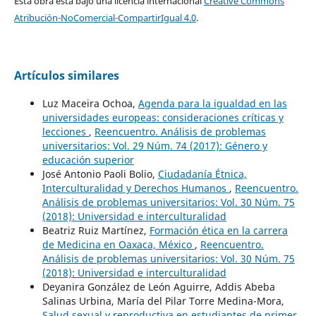
Esta obra está bajo una licencia internacional
Creative Commons
Atribución-NoComercial-CompartirIgual 4.0
.
Artículos similares
Luz Maceira Ochoa,
Agenda para la igualdad en las
universidades europeas: consideraciones críticas y
lecciones
,
Reencuentro. Análisis de problemas
universitarios: Vol. 29 Núm. 74 (2017): Género y
educación superior
José Antonio Paoli Bolio,
Ciudadanía Étnica,
Interculturalidad y Derechos Humanos
,
Reencuentro.
Análisis de problemas universitarios: Vol. 30 Núm. 75
(2018): Universidad e interculturalidad
Beatriz Ruiz Martínez,
Formación ética en la carrera
de Medicina en Oaxaca, México
,
Reencuentro.
Análisis de problemas universitarios: Vol. 30 Núm. 75
(2018): Universidad e interculturalidad
Deyanira González de León Aguirre, Addis Abeba
Salinas Urbina, María del Pilar Torre Medina-Mora,
Salud sexual y reproductiva en estudiantes de primer