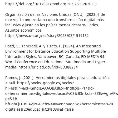
https://doi. org/10.17981/mod.arq.cuc.25.1.2020.03
Organización de las Naciones Unidas [ONU]. (2023, 6 de
marzo). La onu reclama una transformación digital más
inclusiva y justa en los países menos desarro- llados.
Asuntos económicos.
https://news.un.org/es/story/2023/03/1519152
Pozzi, S., Tancredi, A. y Tisato, F. (1994). An Integrated
Environment for Distance Education Supporting Multiple
Interaction Styles. Vancouver, BC, Canada; ED-MEDIA 94-
World Conference on Educational Multimedia and Hyper-
media. https://eric.ed.gov/?id=ED388284
Ramos, J. (2021). Herramientas digitales para la educación.
XinXii. https://books. google.es/books?
hl=es&lr=&id=GmgjEAAAQBAJ&oi=fnd&pg=PT4&d-
q=herramientas+digitales+educaci%C3%B3n&ots=3ZEwAgnAPw
g=S-Ur-
hfCghEjHTnSAvjPG46ehW4#v=onepage&q=herramientas%20
digitales%20educaci%C3%B3n&f=false