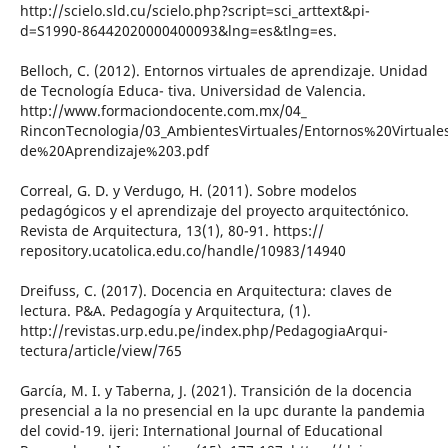
http://scielo.sld.cu/scielo.php?script=sci_arttext&pi-
d=S1990-86442020000400093&lng=es&tlng=es.
Belloch, C. (2012). Entornos virtuales de aprendizaje. Unidad
de Tecnología Educa- tiva. Universidad de Valencia.
http://www.formaciondocente.com.mx/04_
RinconTecnologia/03_AmbientesVirtuales/Entornos%20Virtual
de%20Aprendizaje%203.pdf
Correal, G. D. y Verdugo, H. (2011). Sobre modelos
pedagógicos y el aprendizaje del proyecto arquitectónico.
Revista de Arquitectura, 13(1), 80-91. https://
repository.ucatolica.edu.co/handle/10983/14940
Dreifuss, C. (2017). Docencia en Arquitectura: claves de
lectura. P&A. Pedagogía y Arquitectura, (1).
http://revistas.urp.edu.pe/index.php/PedagogiaArqui-
tectura/article/view/765
García, M. I. y Taberna, J. (2021). Transición de la docencia
presencial a la no presencial en la upc durante la pandemia
del covid-19. ijeri: International Journal of Educational