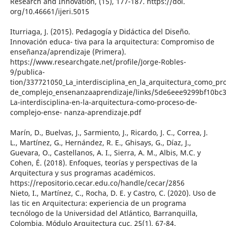
Research and Innovation, (15), 177-187. https://doi.
org/10.46661/ijeri.5015
Iturriaga, J. (2015). Pedagogía y Didáctica del Diseño.
Innovación educa- tiva para la arquitectura: Compromiso de
enseñanza/aprendizaje (Primera).
https://www.researchgate.net/profile/Jorge-Robles-
9/publica-
tion/337721050_La_interdisciplina_en_la_arquitectura_como_pr
de_complejo_ensenanzaaprendizaje/links/5de6eee9299bf10bc
La-interdisciplina-en-la-arquitectura-como-proceso-de-
complejo-ense- nanza-aprendizaje.pdf
Marín, D., Buelvas, J., Sarmiento, J., Ricardo, J. C., Correa, J.
L., Martínez, G., Hernández, R. E., Ghisays, G., Díaz, J.,
Guevara, O., Castellanos, A. I., Sierra, A. M., Albis, M.C. y
Cohen, É. (2018). Enfoques, teorías y perspectivas de la
Arquitectura y sus programas académicos.
https://repositorio.cecar.edu.co/handle/cecar/2856
Nieto, I., Martínez, C., Rocha, D. E. y Castro, C. (2020). Uso de
las tic en Arquitectura: experiencia de un programa
tecnólogo de la Universidad del Atlántico, Barranquilla,
Colombia. Módulo Arquitectura cuc, 25(1), 67-84.