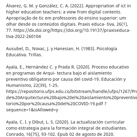
Álvarez, G. M. y González, C. A. (2022). Appropriation of ict in
higher education teachers: a view from digital contents.
Apropriação de tic em professores do ensino superior: um
olhar desde os conteúdos digitais. Praxis educa- tiva, 26(1),
77. https://dx.doi.org/https://doi.org/10.19137/praxiseduca-
tiva-2022-260104
Ausubel, D., Novac, J. y Hanesian, H. (1983). Psicología
Educativa. Trillas.
Ayala, E., Hernández C. y Prada R. (2020). Proceso educativo
en programas de Arqui- tectura bajo el aislamiento
preventivo obligatorio por causa del covid-19. Educación y
Humanismo, 22(39), 1-25.
https://repositorio.ufps.edu.co/bitstream/handle/ufps/126
de%20Arquitectura%20bajo%20el%20aislamiento%20preventiv
torio%20por%20causa%20del%20COVID-19.pdf ?
sequence=1&isAllowed=y
Ayala, C. I. y Dibut, L. S. (2020). La actualización curricular
como estrategia para la formación integral de estudiantes.
Conrado, 16(75), 93-102. Epub 02 de agosto de 2020.