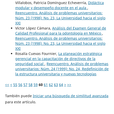
Villalobos, Patricia Domínguez Echeverría,
Didáctica
modular y desempeño docente en el aula
,
Reencuentro. Análisis de problemas universitarios:
Núm. 23 (1998): No. 23, La Universidad hacia el siglo
XXI
Víctor López Cámara,
Análisis del Examen General de
Calidad Profesional para la odontología en México
,
Reencuentro. Análisis de problemas universitarios:
Núm. 23 (1998): No. 23, La Universidad hacia el siglo
XXI
Rosalía Cuevas Fournier,
La planeación estratégica
gerencial en la capacitación de directivos de la
seguridad social
,
Reencuentro. Análisis de problemas
universitarios: Núm. 24 (1999): No. 24, Redefinición de
la estructura universitaria y nuevas tecnologías
<<
<
55
56
57
58
59
60
61
62
63
64
>
>>
También puede
Iniciar una búsqueda de similitud avanzada
para este artículo.