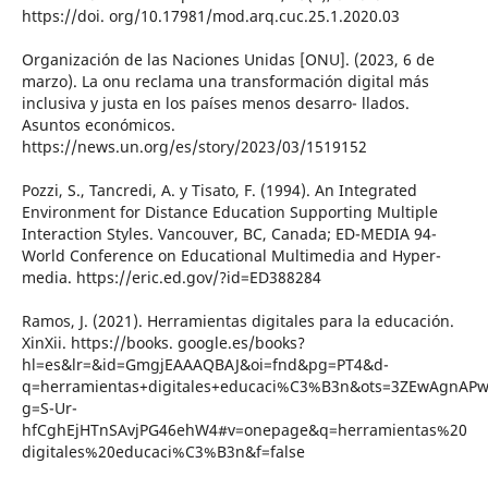
https://doi. org/10.17981/mod.arq.cuc.25.1.2020.03
Organización de las Naciones Unidas [ONU]. (2023, 6 de
marzo). La onu reclama una transformación digital más
inclusiva y justa en los países menos desarro- llados.
Asuntos económicos.
https://news.un.org/es/story/2023/03/1519152
Pozzi, S., Tancredi, A. y Tisato, F. (1994). An Integrated
Environment for Distance Education Supporting Multiple
Interaction Styles. Vancouver, BC, Canada; ED-MEDIA 94-
World Conference on Educational Multimedia and Hyper-
media. https://eric.ed.gov/?id=ED388284
Ramos, J. (2021). Herramientas digitales para la educación.
XinXii. https://books. google.es/books?
hl=es&lr=&id=GmgjEAAAQBAJ&oi=fnd&pg=PT4&d-
q=herramientas+digitales+educaci%C3%B3n&ots=3ZEwAgnAPw
g=S-Ur-
hfCghEjHTnSAvjPG46ehW4#v=onepage&q=herramientas%20
digitales%20educaci%C3%B3n&f=false