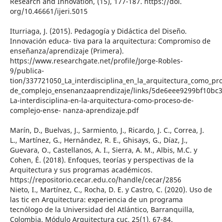
Research and Innovation, (15), 177-187. https://doi.
org/10.46661/ijeri.5015
Iturriaga, J. (2015). Pedagogía y Didáctica del Diseño.
Innovación educa- tiva para la arquitectura: Compromiso de
enseñanza/aprendizaje (Primera).
https://www.researchgate.net/profile/Jorge-Robles-
9/publica-
tion/337721050_La_interdisciplina_en_la_arquitectura_como_pr
de_complejo_ensenanzaaprendizaje/links/5de6eee9299bf10bc
La-interdisciplina-en-la-arquitectura-como-proceso-de-
complejo-ense- nanza-aprendizaje.pdf
Marín, D., Buelvas, J., Sarmiento, J., Ricardo, J. C., Correa, J.
L., Martínez, G., Hernández, R. E., Ghisays, G., Díaz, J.,
Guevara, O., Castellanos, A. I., Sierra, A. M., Albis, M.C. y
Cohen, É. (2018). Enfoques, teorías y perspectivas de la
Arquitectura y sus programas académicos.
https://repositorio.cecar.edu.co/handle/cecar/2856
Nieto, I., Martínez, C., Rocha, D. E. y Castro, C. (2020). Uso de
las tic en Arquitectura: experiencia de un programa
tecnólogo de la Universidad del Atlántico, Barranquilla,
Colombia. Módulo Arquitectura cuc, 25(1), 67-84.