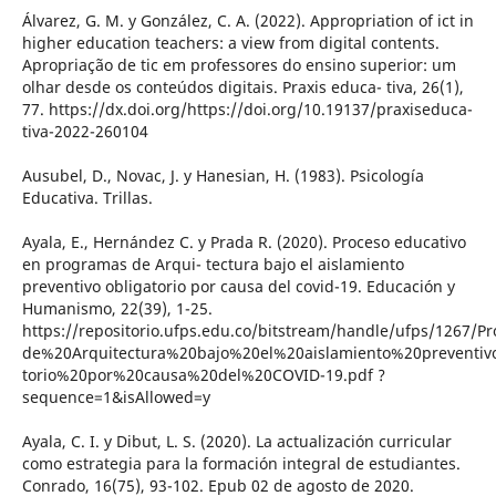
Álvarez, G. M. y González, C. A. (2022). Appropriation of ict in
higher education teachers: a view from digital contents.
Apropriação de tic em professores do ensino superior: um
olhar desde os conteúdos digitais. Praxis educa- tiva, 26(1),
77. https://dx.doi.org/https://doi.org/10.19137/praxiseduca-
tiva-2022-260104
Ausubel, D., Novac, J. y Hanesian, H. (1983). Psicología
Educativa. Trillas.
Ayala, E., Hernández C. y Prada R. (2020). Proceso educativo
en programas de Arqui- tectura bajo el aislamiento
preventivo obligatorio por causa del covid-19. Educación y
Humanismo, 22(39), 1-25.
https://repositorio.ufps.edu.co/bitstream/handle/ufps/126
de%20Arquitectura%20bajo%20el%20aislamiento%20preventiv
torio%20por%20causa%20del%20COVID-19.pdf ?
sequence=1&isAllowed=y
Ayala, C. I. y Dibut, L. S. (2020). La actualización curricular
como estrategia para la formación integral de estudiantes.
Conrado, 16(75), 93-102. Epub 02 de agosto de 2020.