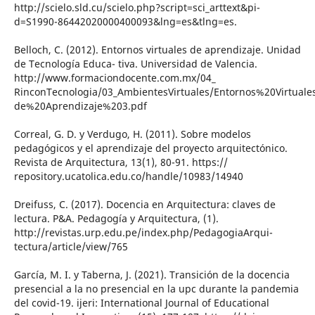
http://scielo.sld.cu/scielo.php?script=sci_arttext&pi-
d=S1990-86442020000400093&lng=es&tlng=es.
Belloch, C. (2012). Entornos virtuales de aprendizaje. Unidad
de Tecnología Educa- tiva. Universidad de Valencia.
http://www.formaciondocente.com.mx/04_
RinconTecnologia/03_AmbientesVirtuales/Entornos%20Virtual
de%20Aprendizaje%203.pdf
Correal, G. D. y Verdugo, H. (2011). Sobre modelos
pedagógicos y el aprendizaje del proyecto arquitectónico.
Revista de Arquitectura, 13(1), 80-91. https://
repository.ucatolica.edu.co/handle/10983/14940
Dreifuss, C. (2017). Docencia en Arquitectura: claves de
lectura. P&A. Pedagogía y Arquitectura, (1).
http://revistas.urp.edu.pe/index.php/PedagogiaArqui-
tectura/article/view/765
García, M. I. y Taberna, J. (2021). Transición de la docencia
presencial a la no presencial en la upc durante la pandemia
del covid-19. ijeri: International Journal of Educational