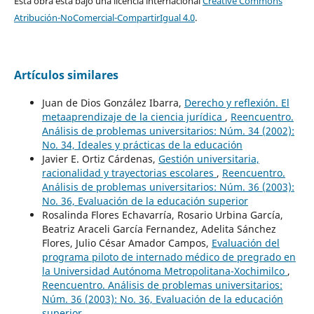
Esta obra está bajo una licencia internacional
Creative Commons
Atribución-NoComercial-CompartirIgual 4.0
.
Artículos similares
Juan de Dios González Ibarra,
Derecho y reflexión. El
metaaprendizaje de la ciencia jurídica
,
Reencuentro.
Análisis de problemas universitarios: Núm. 34 (2002):
No. 34, Ideales y prácticas de la educación
Javier E. Ortiz Cárdenas,
Gestión universitaria,
racionalidad y trayectorias escolares
,
Reencuentro.
Análisis de problemas universitarios: Núm. 36 (2003):
No. 36, Evaluación de la educación superior
Rosalinda Flores Echavarría, Rosario Urbina García,
Beatriz Araceli García Fernandez, Adelita Sánchez
Flores, Julio César Amador Campos,
Evaluación del
programa piloto de internado médico de pregrado en
la Universidad Autónoma Metropolitana-Xochimilco
,
Reencuentro. Análisis de problemas universitarios:
Núm. 36 (2003): No. 36, Evaluación de la educación
superior