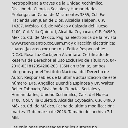
Metropolitana a través de la Unidad Xochimilco,
División de Ciencias Sociales y Humanidades.
Prolongación Canal de Miramontes 3855, Col. Ex-
Hacienda San Juan de Dios, Alcaldía Tlalpan, C.P.
14387, México, Cd. de México y Calzada del Hueso
1100, Col. Villa Quietud, Alcaldía Coyoacán, C.P. 04960,
México, Cd. de México. Página electrónica de la revista
www.reencuentro.xoc.uam.mx y dirección electrónica:
cuaree@correo.xoc.uam.mx. Editor Responsable:
D.C.G. Rosa Luz Cartajena Alcántara. Certificado de
Reserva de Derechos al Uso Exclusivo de Título No. 04-
2016-031812054200-203, ISSN en trámite, ambos
otorgados por el Instituto Nacional del Derecho de
Autor. Responsables de la última actualización de este
número, Dra. Angélica Buendía Espinosa y Dr. Walter
Beller Taboada, División de Ciencias Sociales y
Humanidades, Unidad Xochimilco, Calz. del Hueso
1100, Col. Villa Quietud, Alcaldía Coyoacán, C.P. 04960
México, Cd. de México. Fecha de última modificación:
martes 17 de marzo de 2026. Tamaño del archivo 7.1
MB.
Las opiniones expresadas por los autores no