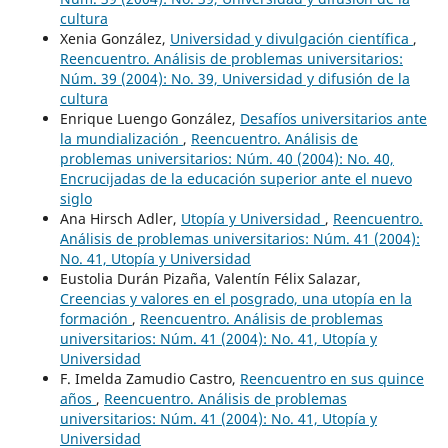
cultura
Xenia González,
Universidad y divulgación científica
,
Reencuentro. Análisis de problemas universitarios:
Núm. 39 (2004): No. 39, Universidad y difusión de la
cultura
Enrique Luengo González,
Desafíos universitarios ante
la mundialización
,
Reencuentro. Análisis de
problemas universitarios: Núm. 40 (2004): No. 40,
Encrucijadas de la educación superior ante el nuevo
siglo
Ana Hirsch Adler,
Utopía y Universidad
,
Reencuentro.
Análisis de problemas universitarios: Núm. 41 (2004):
No. 41, Utopía y Universidad
Eustolia Durán Pizaña, Valentín Félix Salazar,
Creencias y valores en el posgrado, una utopía en la
formación
,
Reencuentro. Análisis de problemas
universitarios: Núm. 41 (2004): No. 41, Utopía y
Universidad
F. Imelda Zamudio Castro,
Reencuentro en sus quince
años
,
Reencuentro. Análisis de problemas
universitarios: Núm. 41 (2004): No. 41, Utopía y
Universidad