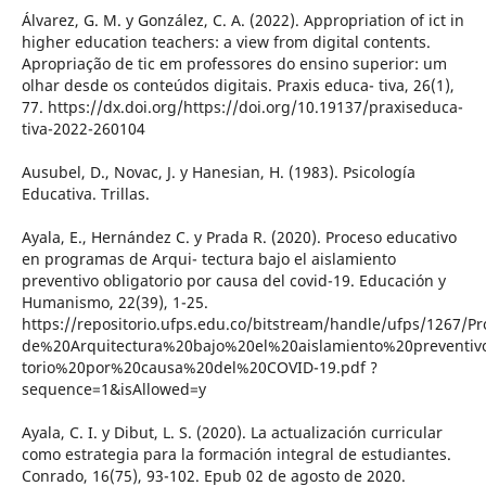
Álvarez, G. M. y González, C. A. (2022). Appropriation of ict in
higher education teachers: a view from digital contents.
Apropriação de tic em professores do ensino superior: um
olhar desde os conteúdos digitais. Praxis educa- tiva, 26(1),
77. https://dx.doi.org/https://doi.org/10.19137/praxiseduca-
tiva-2022-260104
Ausubel, D., Novac, J. y Hanesian, H. (1983). Psicología
Educativa. Trillas.
Ayala, E., Hernández C. y Prada R. (2020). Proceso educativo
en programas de Arqui- tectura bajo el aislamiento
preventivo obligatorio por causa del covid-19. Educación y
Humanismo, 22(39), 1-25.
https://repositorio.ufps.edu.co/bitstream/handle/ufps/126
de%20Arquitectura%20bajo%20el%20aislamiento%20preventiv
torio%20por%20causa%20del%20COVID-19.pdf ?
sequence=1&isAllowed=y
Ayala, C. I. y Dibut, L. S. (2020). La actualización curricular
como estrategia para la formación integral de estudiantes.
Conrado, 16(75), 93-102. Epub 02 de agosto de 2020.