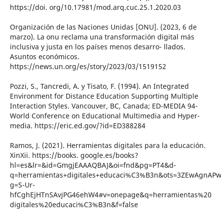
https://doi. org/10.17981/mod.arq.cuc.25.1.2020.03
Organización de las Naciones Unidas [ONU]. (2023, 6 de
marzo). La onu reclama una transformación digital más
inclusiva y justa en los países menos desarro- llados.
Asuntos económicos.
https://news.un.org/es/story/2023/03/1519152
Pozzi, S., Tancredi, A. y Tisato, F. (1994). An Integrated
Environment for Distance Education Supporting Multiple
Interaction Styles. Vancouver, BC, Canada; ED-MEDIA 94-
World Conference on Educational Multimedia and Hyper-
media. https://eric.ed.gov/?id=ED388284
Ramos, J. (2021). Herramientas digitales para la educación.
XinXii. https://books. google.es/books?
hl=es&lr=&id=GmgjEAAAQBAJ&oi=fnd&pg=PT4&d-
q=herramientas+digitales+educaci%C3%B3n&ots=3ZEwAgnAPw
g=S-Ur-
hfCghEjHTnSAvjPG46ehW4#v=onepage&q=herramientas%20
digitales%20educaci%C3%B3n&f=false