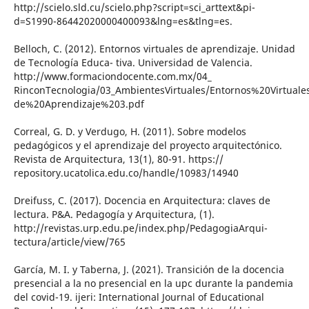
http://scielo.sld.cu/scielo.php?script=sci_arttext&pi-
d=S1990-86442020000400093&lng=es&tlng=es.
Belloch, C. (2012). Entornos virtuales de aprendizaje. Unidad
de Tecnología Educa- tiva. Universidad de Valencia.
http://www.formaciondocente.com.mx/04_
RinconTecnologia/03_AmbientesVirtuales/Entornos%20Virtual
de%20Aprendizaje%203.pdf
Correal, G. D. y Verdugo, H. (2011). Sobre modelos
pedagógicos y el aprendizaje del proyecto arquitectónico.
Revista de Arquitectura, 13(1), 80-91. https://
repository.ucatolica.edu.co/handle/10983/14940
Dreifuss, C. (2017). Docencia en Arquitectura: claves de
lectura. P&A. Pedagogía y Arquitectura, (1).
http://revistas.urp.edu.pe/index.php/PedagogiaArqui-
tectura/article/view/765
García, M. I. y Taberna, J. (2021). Transición de la docencia
presencial a la no presencial en la upc durante la pandemia
del covid-19. ijeri: International Journal of Educational