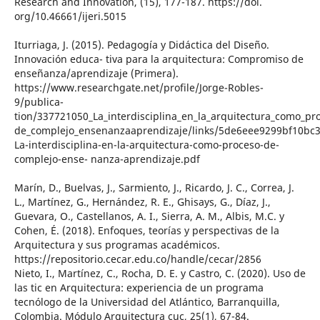
Research and Innovation, (15), 177-187. https://doi.
org/10.46661/ijeri.5015
Iturriaga, J. (2015). Pedagogía y Didáctica del Diseño.
Innovación educa- tiva para la arquitectura: Compromiso de
enseñanza/aprendizaje (Primera).
https://www.researchgate.net/profile/Jorge-Robles-
9/publica-
tion/337721050_La_interdisciplina_en_la_arquitectura_como_pr
de_complejo_ensenanzaaprendizaje/links/5de6eee9299bf10bc
La-interdisciplina-en-la-arquitectura-como-proceso-de-
complejo-ense- nanza-aprendizaje.pdf
Marín, D., Buelvas, J., Sarmiento, J., Ricardo, J. C., Correa, J.
L., Martínez, G., Hernández, R. E., Ghisays, G., Díaz, J.,
Guevara, O., Castellanos, A. I., Sierra, A. M., Albis, M.C. y
Cohen, É. (2018). Enfoques, teorías y perspectivas de la
Arquitectura y sus programas académicos.
https://repositorio.cecar.edu.co/handle/cecar/2856
Nieto, I., Martínez, C., Rocha, D. E. y Castro, C. (2020). Uso de
las tic en Arquitectura: experiencia de un programa
tecnólogo de la Universidad del Atlántico, Barranquilla,
Colombia. Módulo Arquitectura cuc, 25(1), 67-84.