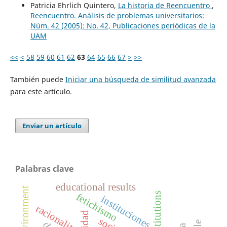
Patricia Ehrlich Quintero,
La historia de Reencuentro
,
Reencuentro. Análisis de problemas universitarios:
Núm. 42 (2005): No. 42, Publicaciones periódicas de la
UAM
<<
<
58
59
60
61
62
63
64
65
66
67
>
>>
También puede
Iniciar una búsqueda de similitud avanzada
para este artículo.
Enviar un artículo
Palabras clave
educational results
institutions
fetichismo
instituciones
racionality