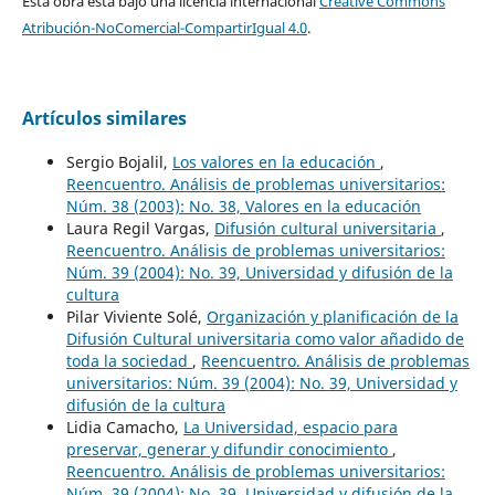
Esta obra está bajo una licencia internacional
Creative Commons
Atribución-NoComercial-CompartirIgual 4.0
.
Artículos similares
Sergio Bojalil,
Los valores en la educación
,
Reencuentro. Análisis de problemas universitarios:
Núm. 38 (2003): No. 38, Valores en la educación
Laura Regil Vargas,
Difusión cultural universitaria
,
Reencuentro. Análisis de problemas universitarios:
Núm. 39 (2004): No. 39, Universidad y difusión de la
cultura
Pilar Viviente Solé,
Organización y planificación de la
Difusión Cultural universitaria como valor añadido de
toda la sociedad
,
Reencuentro. Análisis de problemas
universitarios: Núm. 39 (2004): No. 39, Universidad y
difusión de la cultura
Lidia Camacho,
La Universidad, espacio para
preservar, generar y difundir conocimiento
,
Reencuentro. Análisis de problemas universitarios:
Núm. 39 (2004): No. 39, Universidad y difusión de la