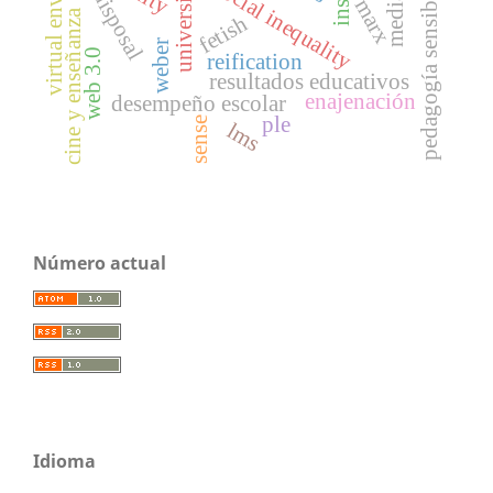
virtual environment
universidad
social inequality
pedagogía sensible
disposal
media
marx
cine y enseñanza
fetish
weber
web 3.0
reification
resultados educativos
enajenación
desempeño escolar
ple
sense
lms
Número actual
Idioma