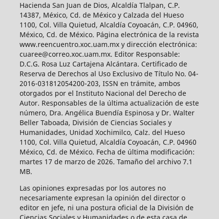
Hacienda San Juan de Dios, Alcaldía Tlalpan, C.P.
14387, México, Cd. de México y Calzada del Hueso
1100, Col. Villa Quietud, Alcaldía Coyoacán, C.P. 04960,
México, Cd. de México. Página electrónica de la revista
www.reencuentro.xoc.uam.mx y dirección electrónica:
cuaree@correo.xoc.uam.mx. Editor Responsable:
D.C.G. Rosa Luz Cartajena Alcántara. Certificado de
Reserva de Derechos al Uso Exclusivo de Título No. 04-
2016-031812054200-203, ISSN en trámite, ambos
otorgados por el Instituto Nacional del Derecho de
Autor. Responsables de la última actualización de este
número, Dra. Angélica Buendía Espinosa y Dr. Walter
Beller Taboada, División de Ciencias Sociales y
Humanidades, Unidad Xochimilco, Calz. del Hueso
1100, Col. Villa Quietud, Alcaldía Coyoacán, C.P. 04960
México, Cd. de México. Fecha de última modificación:
martes 17 de marzo de 2026. Tamaño del archivo 7.1
MB.
Las opiniones expresadas por los autores no
necesariamente expresan la opinión del director o
editor en jefe, ni una postura oficial de la División de
Ciencias Sociales y Humanidades o de esta casa de