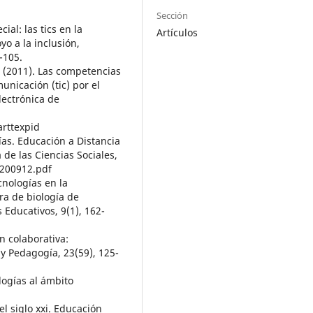
Sección
ial: las tics en la
Artículos
yo a la inclusión,
-105.
 N. (2011). Las competencias
unicación (tic) por el
lectrónica de
arttexpid
as. Educación a Distancia
 de las Ciencias Sociales,
5200912.pdf
ecnologías en la
ra de biología de
 Educativos, 9(1), 162-
ón colaborativa:
y Pedagogía, 23(59), 125-
logías al ámbito
l siglo xxi. Educación