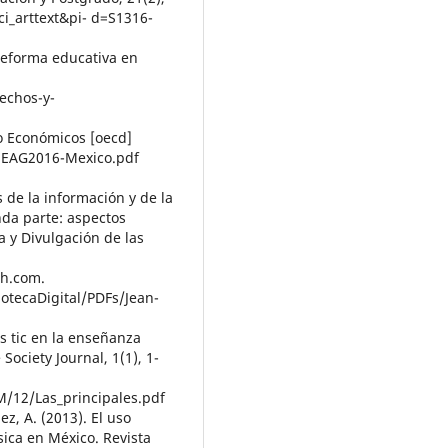
ci_arttext&pi- d=S1316-
 reforma educativa en
echos-y-
lo Económicos [oecd]
. EAG2016-Mexico.pdf
s de la información y de la
nda parte: aspectos
 y Divulgación de las
ph.com.
otecaDigital/PDFs/Jean-
as tic en la enseñanza
Society Journal, 1(1), 1-
/12/Las_principales.pdf
z, A. (2013). El uso
sica en México. Revista