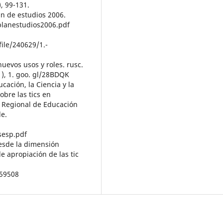
), 99-131.
an de estudios 2006.
planestudios2006.pdf
ile/240629/1.-
 nuevos usos y roles. rusc.
1), 1. goo. gl/28BDQK
ación, la Ciencia y la
obre las tics en
a Regional de Educación
le.
sesp.pdf
desde la dimensión
e apropiación de las tic
259508