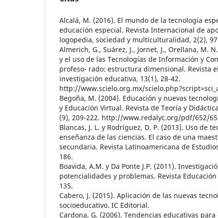
Alcalá, M. (2016). El mundo de la tecnología espec
educación especial. Revista Internacional de apo
logopedia, sociedad y multiculturalidad, 2(2), 97
Almerich, G., Suárez, J., Jornet, J., Orellana, M.
y el uso de las Tecnologías de Información y Com
profeso- rado: estructura dimensional. Revista e
investigación educativa, 13(1), 28-42.
http://www.scielo.org.mx/scielo.php?script=sci_
Begoña, M. (2004). Educación y nuevas tecnologí
y Educación Virtual. Revista de Teoría y Didáctica
(9), 209-222. http://www.redalyc.org/pdf/652/6
Blancas, J. L. y Rodríguez, D. P. (2013). Uso de t
enseñanza de las ciencias. El caso de una maest
secundaria. Revista Latinoamericana de Estudios
186.
Boavida, A.M. y Da Ponte J.P. (2011). Investigaci
potencialidades y problemas. Revista Educación 
135.
Cabero, J. (2015). Aplicación de las nuevas tecno
socioeducativo. IC Editorial.
Cardona, G. (2006). Tendencias educativas para e