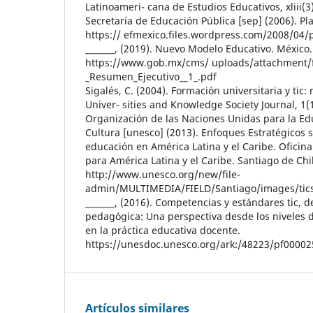
Latinoameri- cana de Estudios Educativos, xliii(3
Secretaría de Educación Pública [sep] (2006). Pl
https:// efmexico.files.wordpress.com/2008/04/
_______, (2019). Nuevo Modelo Educativo. México.
https://www.gob.mx/cms/ uploads/attachment/f
_Resumen_Ejecutivo__1_.pdf
Sigalés, C. (2004). Formación universitaria y tic:
Univer- sities and Knowledge Society Journal, 1(
Organización de las Naciones Unidas para la Educ
Cultura [unesco] (2013). Enfoques Estratégicos s
educación en América Latina y el Caribe. Oficin
para América Latina y el Caribe. Santiago de Chi
http://www.unesco.org/new/file-
admin/MULTIMEDIA/FIELD/Santiago/images/tic
_______, (2016). Competencias y estándares tic, 
pedagógica: Una perspectiva desde los niveles d
en la práctica educativa docente.
https://unesdoc.unesco.org/ark:/48223/pf0000
Artículos similares