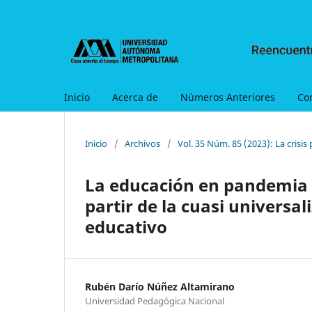
Inicio
Acerca de
Números Anteriores
Co
Inicio
/
Archivos
/
Vol. 35 Núm. 85 (2023): La crisis
La educación en pandemia 
partir de la cuasi universal
educativo
Rubén Darío Núñez Altamirano
Universidad Pedagógica Nacional