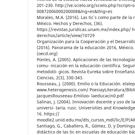
201-230. http://ve.scielo.org/scielo.php?script=s
00872006000200008&lng=es&tlng=es
Morales, M.A. (2016). Las tic ́s como parte de la
México. Hechos y Derechos, (36).
https://revistas.juridicas.unam.mx/index.php/ h
derechos/article/view/10729
Organización para la Cooperación y el Desarrol
(2016). Panorama de la educación 2016, México
(oecd.org)
Pontes, A. (2005). Aplicaciones de las tecnología
comu- nicación en la educación científica. Segu
metodoló- gicos. Revista Eureka sobre Enseñanza
Ciencias, 2(3), 330-343.
Rousseau, J. (2000). Emilio o la Educación. elale
www.heterogenesis.com/ PoesiayLiteratura/Bibli
JacquesRouseeau-Emilioo- laeducacin0.pdf
Salinas, J. (2004). Innovación docente y uso de l
universi- taria. rusc. Universities and Knowledge 
16. https://
moodle2.unid.edu.mx/dts_cursos_mdl/lic/E/P/AM
Santiago, G., Caballero, R., Gómez, D. y Domíngue
didáctico de las tic en escuelas de educación bá