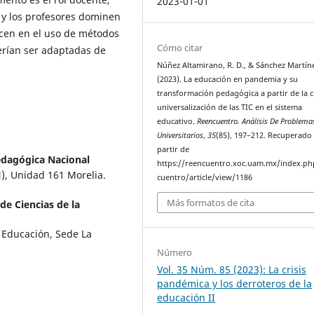
2023-01-01
s y los profesores dominen
licen en el uso de métodos
Cómo citar
berían ser adaptadas de
Núñez Altamirano, R. D., & Sánchez Martíne
(2023). La educación en pandemia y su
transformación pedagógica a partir de la c
universalización de las TIC en el sistema
educativo.
Reencuentro. Análisis De Problema
Universitarios
,
35
(85), 197–212. Recuperado
partir de
edagógica Nacional
https://reencuentro.xoc.uam.mx/index.ph
), Unidad 161 Morelia.
cuentro/article/view/1186
Más formatos de cita
de Ciencias de la
 Educación, Sede La
Número
Vol. 35 Núm. 85 (2023): La crisis
pandémica y los derroteros de la
educación II