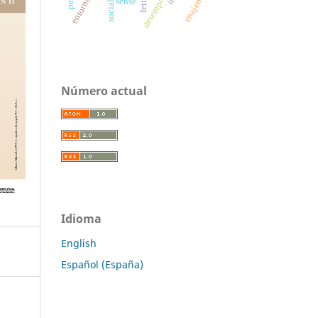
enajenación
sense
Número actual
Idioma
English
Español (España)