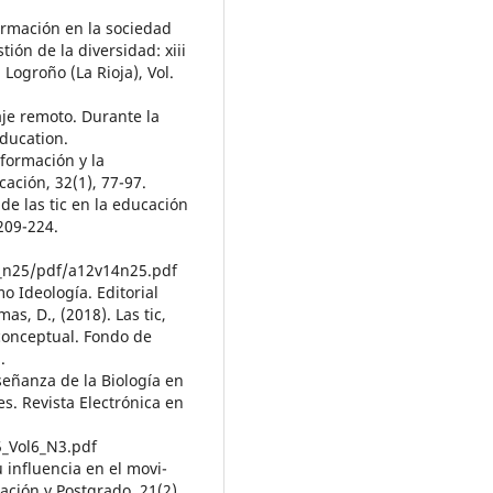
ormación en la sociedad
tión de la diversidad: xiii
Logroño (La Rioja), Vol.
je remoto. Durante la
Education.
nformación y la
ación, 32(1), 77-97.
de las tic en la educación
209-224.
0_n25/pdf/a12v14n25.pdf
o Ideología. Editorial
mas, D., (2018). Las tic,
 conceptual. Fondo de
.
enseñanza de la Biología en
es. Revista Electrónica en
5_Vol6_N3.pdf
 influencia en el movi-
ación y Postgrado, 21(2),