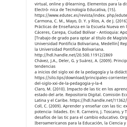
virtual, online y @learning. Elementos para la di
Electró- nica de Tecnología Educativa, (15).
https://www.edutec.es/revista/index. php/edute
Carmona, C. M., Mayo, D. Y. y Ríos, A. de J. (2016)
Prácticas de Enseñanza en la Escuela Nueva en 
Cáceres, Carepa, Ciudad Bolívar - Antioquia: Ap
[Trabajo de grado para optar al título de Magíst
Universidad Pontificia Bolivariana, Medellín] Rep
la Universidad Pontificia Bolivariana.
http://hdl.handle.net/20.500.11912/2869
Chávez, J.A., Deler, G. y Suárez, A. (2009). Princi
tendencias
a inicios del siglo xxi de la pedagogía y la didá
https://silo.tips/download/principales-corrientes
del-siglo-xxi-de-la-pedagogia-y-la-4
Claro, M. (2010). Impacto de las tic en los apren
estado del arte. Repositorio Digital. Comisión 
Latina y el Caribe. https://hdl.handle.net/11362
Coll, C. (2009). Aprender y enseñar con las tic: e
potencia- lidades. En: R. Carneiro, J. Toscano, y T
desafíos de las tic para el cambio educativo. Or
Iberoamericanos para la Educación, la Ciencia y l