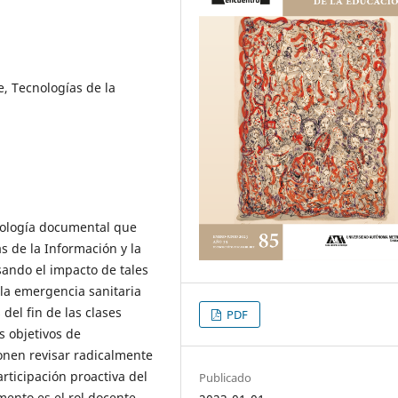
, Tecnologías de la
dología documental que
as de la Información y la
isando el impacto de tales
la emergencia sanitaria
del fin de las clases
PDF
s objetivos de
onen revisar radicalmente
rticipación proactiva del
Publicado
ento es el rol docente,