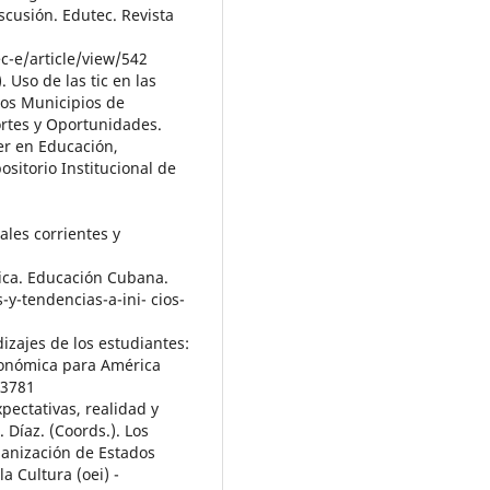
scusión. Edutec. Revista
c-e/article/view/542
. Uso de las tic en las
los Municipios de
ortes y Oportunidades.
er en Educación,
ositorio Institucional de
pales corrientes y
ctica. Educación Cubana.
-y-tendencias-a-ini- cios-
dizajes de los estudiantes:
Económica para América
/3781
xpectativas, realidad y
. Díaz. (Coords.). Los
ganización de Estados
a Cultura (oei) -