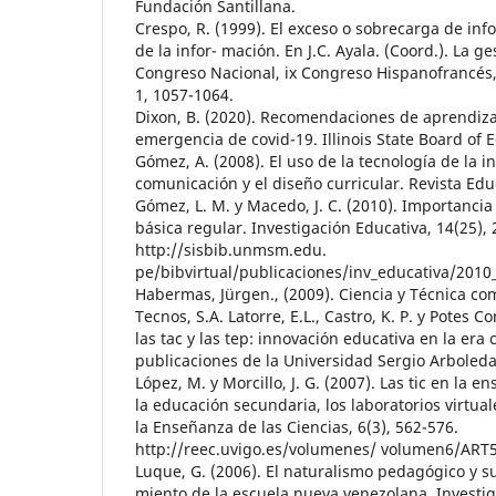
Fundación Santillana.
Crespo, R. (1999). El exceso o sobrecarga de inf
de la infor- mación. En J.C. Ayala. (Coord.). La ges
Congreso Nacional, ix Congreso Hispanofrancés, 
1, 1057-1064.
Dixon, B. (2020). Recomendaciones de aprendiza
emergencia de covid-19. Illinois State Board of 
Gómez, A. (2008). El uso de la tecnología de la i
comunicación y el diseño curricular. Revista Educ
Gómez, L. M. y Macedo, J. C. (2010). Importancia 
básica regular. Investigación Educativa, 14(25), 
http://sisbib.unmsm.edu.
pe/bibvirtual/publicaciones/inv_educativa/201
Habermas, Jürgen., (2009). Ciencia y Técnica com
Tecnos, S.A. Latorre, E.L., Castro, K. P. y Potes Co
las tac y las tep: innovación educativa en la era
publicaciones de la Universidad Sergio Arboleda
López, M. y Morcillo, J. G. (2007). Las tic en la 
la educación secundaria, los laboratorios virtual
la Enseñanza de las Ciencias, 6(3), 562-576.
http://reec.uvigo.es/volumenes/ volumen6/ART
Luque, G. (2006). El naturalismo pedagógico y su
miento de la escuela nueva venezolana. Investig