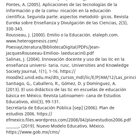
Pontes, A. (2005). Aplicaciones de las tecnologías de la
información y de la comu- nicación en la educación
científica. Segunda parte: aspectos metodoló- gicos. Revista
Eureka sobre Enseñanza y Divulgación de las Ciencias, 2(3),
330-343.
Rousseau, J. (2000). Emilio o la Educación. elaleph.com.
www.heterogenesis.com/
PoesiayLiteratura/BibliotecaDigital/PDFs/Jean-
JacquesRouseeau-Emilioo- laeducacin0.pdf
Salinas, J. (2004). Innovación docente y uso de las tic en la
enseñanza universi- taria. rusc. Universities and Knowledge
Society Journal, 1(1), 1-16. https://
moodle2.unid.edu.mx/dts_cursos_mdl/lic/E/P/AM/12/Las_princi
Santiago, G., Caballero, R., Gómez, D. y Domínguez, A.
(2013). El uso didáctico de las tic en escuelas de educación
básica en México. Revista Latinoameri- cana de Estudios
Educativos, xliii(3), 99-131.
Secretaría de Educación Pública [sep] (2006). Plan de
estudios 2006. https://
efmexico.files.wordpress.com/2008/04/planestudios2006.pdf
_______, (2019). Nuevo Modelo Educativo. México.
https://www.gob.mx/cms/