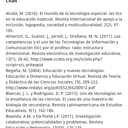
Citas
Alcalá, M. (2016). El mundo de la tecnología especial: las tics
en la educación especial. Revista Internacional de apoyo a la
inclusión, logopedia, sociedad y multiculturalidad, 2(2), 97-
105.
Almerich, G., Suárez, J., Jornet, J., Orellana, M. N. (2011). Las
competencias y el uso de las Tecnologías de Información y
Comunicación (tic) por el profeso- rado: estructura
dimensional. Revista electrónica de investigación educativa,
13(1), 28-42. http://www.scielo.org.mx/scielo.php?
script=sci_arttexpid
Begoña, M. (2004). Educación y nuevas tecnologías.
Educación a Distancia y Educación Virtual. Revista de Teoría
y Didáctica de las Ciencias Sociales, (9), 209-222.
http://www.redalyc.org/pdf/652/65200912.pdf
Blancas, J. L. y Rodríguez, D. P. (2013). Uso de tecnologías en
la enseñanza de las ciencias. El caso de una maestra de
biología de secundaria. Revista Latinoamericana de Estudios
Educativos, 9(1), 162-186.
Boavida, A.M. y Da Ponte J.P. (2011). Investigación
colaborativa: potencialidades y problemas. Revista
Educación y Pedagogía, 23(59), 125-135.