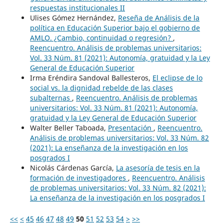
respuestas institucionales II
Ulises Gómez Hernández,
Reseña de Análisis de la
política en Educación Superior bajo el gobierno de
AMLO. ¿Cambio, continuidad o regresión?
,
Reencuentro. Análisis de problemas universitarios:
Vol. 33 Núm. 81 (2021): Autonomía, gratuidad y la Ley
General de Educación Superior
Irma Eréndira Sandoval Ballesteros,
El eclipse de lo
social vs. la dignidad rebelde de las clases
subalternas
,
Reencuentro. Análisis de problemas
universitarios: Vol. 33 Núm. 81 (2021): Autonomía,
gratuidad y la Ley General de Educación Superior
Walter Beller Taboada,
Presentación
,
Reencuentro.
Análisis de problemas universitarios: Vol. 33 Núm. 82
(2021): La enseñanza de la investigación en los
posgrados I
Nicolás Cárdenas García,
La asesoría de tesis en la
formación de investigadores
,
Reencuentro. Análisis
de problemas universitarios: Vol. 33 Núm. 82 (2021):
La enseñanza de la investigación en los posgrados I
<<
<
45
46
47
48
49
50
51
52
53
54
>
>>