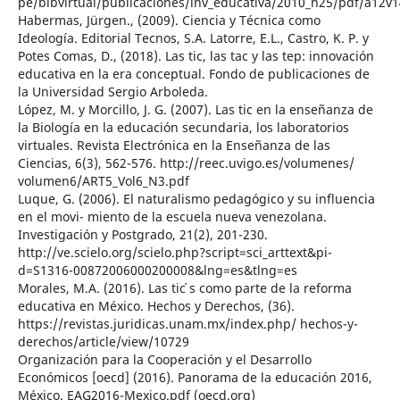
pe/bibvirtual/publicaciones/inv_educativa/2010_n25/pdf/a12v
Habermas, Jürgen., (2009). Ciencia y Técnica como
Ideología. Editorial Tecnos, S.A. Latorre, E.L., Castro, K. P. y
Potes Comas, D., (2018). Las tic, las tac y las tep: innovación
educativa en la era conceptual. Fondo de publicaciones de
la Universidad Sergio Arboleda.
López, M. y Morcillo, J. G. (2007). Las tic en la enseñanza de
la Biología en la educación secundaria, los laboratorios
virtuales. Revista Electrónica en la Enseñanza de las
Ciencias, 6(3), 562-576. http://reec.uvigo.es/volumenes/
volumen6/ART5_Vol6_N3.pdf
Luque, G. (2006). El naturalismo pedagógico y su influencia
en el movi- miento de la escuela nueva venezolana.
Investigación y Postgrado, 21(2), 201-230.
http://ve.scielo.org/scielo.php?script=sci_arttext&pi-
d=S1316-00872006000200008&lng=es&tlng=es
Morales, M.A. (2016). Las tic ́s como parte de la reforma
educativa en México. Hechos y Derechos, (36).
https://revistas.juridicas.unam.mx/index.php/ hechos-y-
derechos/article/view/10729
Organización para la Cooperación y el Desarrollo
Económicos [oecd] (2016). Panorama de la educación 2016,
México. EAG2016-Mexico.pdf (oecd.org)