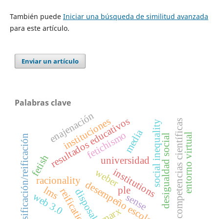
También puede
Iniciar una búsqueda de similitud avanzada
para este artículo.
Enviar un artículo
Palabras clave
enajenación
resultados educativos
instituciones
competencias científicas
social inequality
media
fetichismo
entorno virtual
desigualdad social
cosificación/reificación
fetish
universidad
institutions
weber
racionality
desempeño escolar
ple
lms
reification
disposal
web 3.0
sense
marx