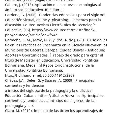
Cabero, J. (2015). Aplicación de las nuevas tecnologías al
ámbito socioeducativo. IC Editorial.
Cardona, G. (2006). Tendencias educativas para el siglo xxi.
Educación virtual, online y @learning. Elementos para la
discusión. Edutec. Revista Electró- nica de Tecnología
Educativa, (15). https://www.edutec.es/revista/index.
php/edutec-e/article/view/542
Carmona, C. M., Mayo, D. Y. y Ríos, A. de J. (2016). Uso de las
tic en las Prácticas de Enseñanza en la Escuela Nueva en los
Municipios de Cáceres, Carepa, Ciudad Bolívar - Antioquia:
Aportes y Oportunidades. [Trabajo de grado para optar al
título de Magíster en Educación, Universidad Pontificia
Bolivariana, Medellín] Repositorio Institucional de la
Universidad Pontificia Bolivariana.
http://hdl.handle.net/20.500.11912/2869
Chávez, J.A., Deler, G. y Suárez, A. (2009). Principales
corrientes y tendencias
a inicios del siglo xxi de la pedagogía y la didáctica.
Educación Cubana. https://silo.tips/download/principales-
corrientes-y-tendencias-a-ini- cios-del-siglo-xxi-de-la-
pedagogia-y-la-4
Claro, M. (2010). Impacto de las tic en los aprendizajes de