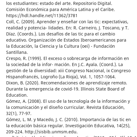
los estudiantes: estado del arte. Repositorio Digital.
Comisión Económica para América Latina y el Caribe.
https://hdl.handle.net/11362/3781
Coll, C. (2009). Aprender y enseñar con las tic: expectativas,
realidad y potencia- lidades. En: R. Carneiro, J. Toscano, y T.
Díaz. (Coords.). Los desafíos de las tic para el cambio
educativo. Organización de Estados Iberoamericanos para
la Educación, la Ciencia y la Cultura (oei) - Fundación
Santillana.
Crespo, R. (1999). El exceso o sobrecarga de información en
la sociedad de la infor- mación. En J.C. Ayala. (Coord.). La
gestión de la diversidad: xiii Congreso Nacional, ix Congreso
Hispanofrancés, Logroño (La Rioja), Vol. 1, 1057-1064.
Dixon, B. (2020). Recomendaciones de aprendizaje remoto.
Durante la emergencia de covid-19. Illinois State Board of
Education.
Gómez, A. (2008). El uso de la tecnología de la información y
la comunicación y el diseño curricular. Revista Educación,
32(1), 77-97.
Gómez, L. M. y Macedo, J. C. (2010). Importancia de las tic en
la educación básica regular. Investigación Educativa, 14(25),
209-224. http://sisbib.unmsm.edu.