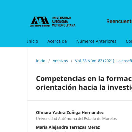
Inicio
Acerca de
Números Anteriores
Co
Inicio
/
Archivos
/
Vol. 33 Núm. 82 (2021): La enseñ
Competencias en la formac
orientación hacia la invest
Ofmara Yadira Zúñiga Hernández
Universidad Autónoma del Estado de Morelos
María Alejandra Terrazas Meraz