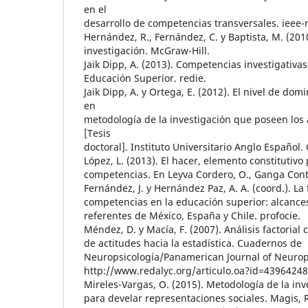
en el
desarrollo de competencias transversales. ieee-ri
Hernández, R., Fernández, C. y Baptista, M. (201
investigación. McGraw-Hill.
Jaik Dipp, A. (2013). Competencias investigativa
Educación Superior. redie.
Jaik Dipp, A. y Ortega, E. (2012). El nivel de do
en
metodología de la investigación que poseen lo
[Tesis
doctoral]. Instituto Universitario Anglo Español. 
López, L. (2013). El hacer, elemento constitutivo
competencias. En Leyva Cordero, O., Ganga Contr
Fernández, J. y Hernández Paz, A. A. (coord.). La
competencias en la educación superior: alcances
referentes de México, España y Chile. profocie.
Méndez, D. y Macía, F. (2007). Análisis factorial 
de actitudes hacia la estadística. Cuadernos de
Neuropsicología/Panamerican Journal of Neurops
http://www.redalyc.org/articulo.oa?id=4396424
Mireles-Vargas, O. (2015). Metodología de la inv
para develar representaciones sociales. Magis, 