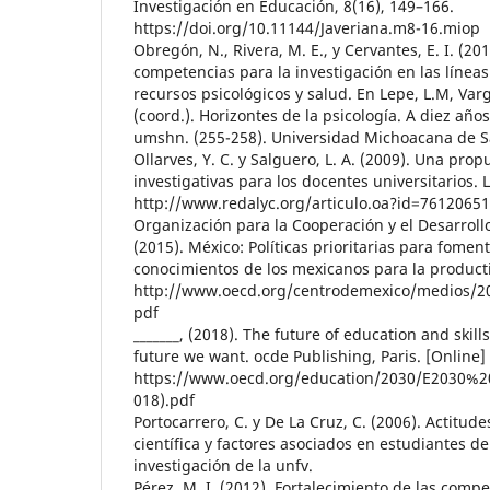
Investigación en Educación, 8(16), 149–166.
https://doi.org/10.11144/Javeriana.m8-16.miop
Obregón, N., Rivera, M. E., y Cervantes, E. I. (20
competencias para la investigación en las líneas
recursos psicológicos y salud. En Lepe, L.M, Var
(coord.). Horizontes de la psicología. A diez añ
umshn. (255-258). Universidad Michoacana de S
Ollarves, Y. C. y Salguero, L. A. (2009). Una pr
investigativas para los docentes universitarios. 
http://www.redalyc.org/articulo.oa?id=7612065
Organización para la Cooperación y el Desarroll
(2015). México: Políticas prioritarias para fomen
conocimientos de los mexicanos para la producti
http://www.oecd.org/centrodemexico/medios/2
pdf
_______, (2018). The future of education and skil
future we want. ocde Publishing, Paris. [Online]
https://www.oecd.org/education/2030/E2030%2
018).pdf
Portocarrero, C. y De La Cruz, C. (2006). Actitude
científica y factores asociados en estudiantes de 
investigación de la unfv.
Pérez, M. I. (2012). Fortalecimiento de las compe