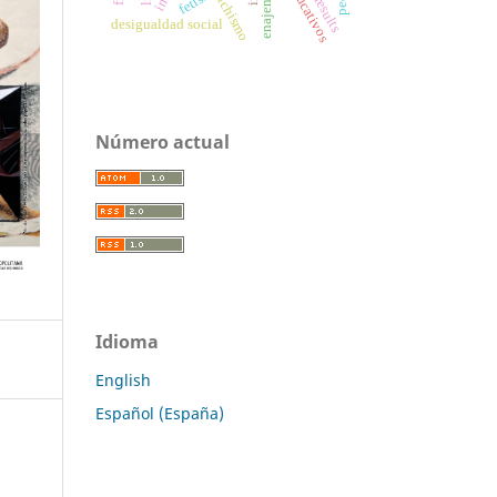
enajenación
fetichismo
fetish
desigualdad social
Número actual
Idioma
English
Español (España)