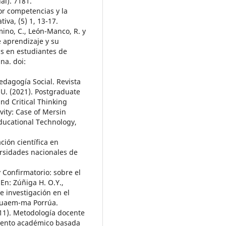
al). 7181.
or competencias y la
iva, (5) 1, 13-17.
omino, C., León-Manco, R. y
e aprendizaje y su
as en estudiantes de
na. doi:
edagogía Social. Revista
U. (2021). Postgraduate
nd Critical Thinking
vity: Case of Mersin
Educational Technology,
ación científica en
ersidades nacionales de
y Confirmatorio: sobre el
En: Zúñiga H. O.Y.,
de investigación en el
. uaem-ma Porrúa.
011). Metodología docente
miento académico basada