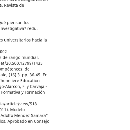
a. Revista de
¿Qué piensan los
investigativa? redu.
s universitarios hacia la
9002
des de rango mundial.
net/20.500.12799/1435
compétences: de
ale, (16) 3, pp. 36-45. En
 Chenelière Education
o-Alarcón, F. y Carvajal-
n Formativa y Formación
ia/article/view/518
011). Modelo
o “Adolfo Méndez Samará”
los. Aprobado en Consejo