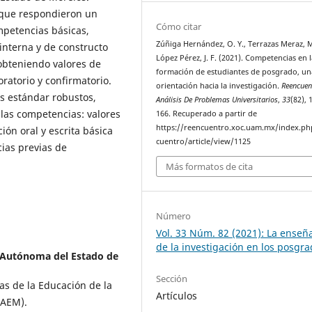
s que respondieron un
Cómo citar
mpetencias básicas,
Zúñiga Hernández, O. Y., Terrazas Meraz, M
 interna y de constructo
López Pérez, J. F. (2021). Competencias en l
obteniendo valores de
formación de estudiantes de posgrado, un
oratorio y confirmatorio.
orientación hacia la investigación.
Reencuen
s estándar robustos,
Análisis De Problemas Universitarios
,
33
(82), 
las competencias: valores
166. Recuperado a partir de
https://reencuentro.xoc.uam.mx/index.ph
ón oral y escrita básica
cuentro/article/view/1125
ias previas de
Más formatos de cita
Número
Vol. 33 Núm. 82 (2021): La enseñ
de la investigación en los posgra
 Autónoma del Estado de
Sección
ias de la Educación de la
Artículos
UAEM).