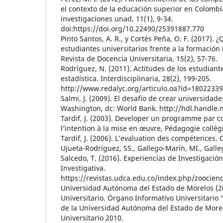
el contexto de la educación superior en Colombi
investigaciones unad, 11(1), 9-34.
doi:https://doi.org/10.22490/25391887.770
Pinto Santos, A. R., y Cortés Peña, O. F. (2017). 
estudiantes universitarios frente a la formación 
Revista de Docencia Universitaria, 15(2), 57-76.
Rodríguez, N. (2011). Actitudes de los estudiante
estadística. Interdisciplinaria, 28(2), 199-205.
http://www.redalyc.org/articulo.oa?id=1802233
Salmi, J. (2009). El desafío de crear universida
Washington, dc: World Bank. http://hdl.handle.
Tardif, J. (2003). Developer un programme par 
l’intention à la mise en œuvre, Pédagogie collégi
Tardif, J. (2006). L’evaluation des compétences.
Ujueta-Rodríguez, SS., Gallego-Marín, MI., Galleg
Salcedo, T. (2016). Experiencias de Investigació
Investigativa.
https://revistas.udca.edu.co/index.php/zoocienc
Universidad Autónoma del Estado de Morelos (2
Universitario. Órgano Informativo Universitari
de la Universidad Autónoma del Estado de More
Universitario 2010.