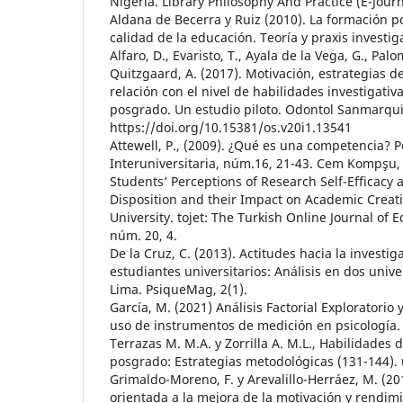
Nigeria. Library Philosophy And Practice (E-Journ
Aldana de Becerra y Ruiz (2010). La formación p
calidad de la educación. Teoría y praxis investigat
Alfaro, D., Evaristo, T., Ayala de la Vega, G., Pal
Quitzgaard, A. (2017). Motivación, estrategias d
relación con el nivel de habilidades investigativ
posgrado. Un estudio piloto. Odontol Sanmarqui
https://doi.org/10.15381/os.v20i1.13541
Attewell, P., (2009). ¿Qué es una competencia? P
Interuniversitaria, núm.16, 21-43. Cem Kompşu, 
Students’ Perceptions of Research Self-Efficacy a
Disposition and their Impact on Academic Creati
University. tojet: The Turkish Online Journal of 
núm. 20, 4.
De la Cruz, C. (2013). Actitudes hacia la investig
estudiantes universitarios: Análisis en dos univ
Lima. PsiqueMag, 2(1).
García, M. (2021) Análisis Factorial Exploratorio 
uso de instrumentos de medición en psicología. 
Terrazas M. M.A. y Zorrilla A. M.L., Habilidades 
posgrado: Estrategias metodológicas (131-144)
Grimaldo-Moreno, F. y Arevalillo-Herráez, M. (2
orientada a la mejora de la motivación y rendi