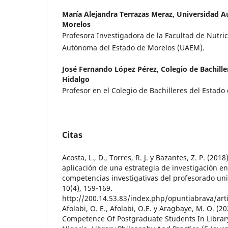
María Alejandra Terrazas Meraz,
Universidad A
Morelos
Profesora Investigadora de la Facultad de Nutri
Autónoma del Estado de Morelos (UAEM).
José Fernando López Pérez,
Colegio de Bachille
Hidalgo
Profesor en el Colegio de Bachilleres del Estad
Citas
Acosta, L., D., Torres, R. J. y Bazantes, Z. P. (201
aplicación de una estrategia de investigación en 
competencias investigativas del profesorado uni
10(4), 159-169.
http://200.14.53.83/index.php/opuntiabrava/art
Afolabi, O. E., Afolabi, O.E. y Aragbaye, M. O. (2
Competence Of Postgraduate Students In Library