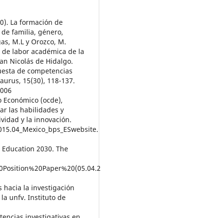
10). La formación de
 de familia, género,
gas, M.L y Orozco, M.
os de labor académica de la
an Nicolás de Hidalgo.
opuesta de competencias
Laurus, 15(30), 118-137.
1006
o Económico (ocde),
tar las habilidades y
vidad y la innovación.
015.04_Mexico_bps_ESwebsite.
ls Education 2030. The
0Position%20Paper%20(05.04.2
s hacia la investigación
la unfv. Instituto de
tencias investigativas en