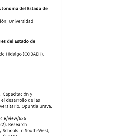
utónoma del Estado de
ción, Universidad
res del Estado de
o de Hidalgo (COBAEH).
8). Capacitación y
el desarrollo de las
versitario. Opuntia Brava,
icle/view/626
022). Research
 Schools In South-West,