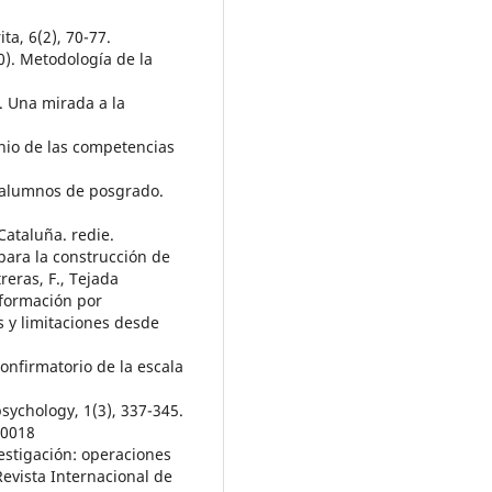
ta, 6(2), 70-77.
0). Metodología de la
s. Una mirada a la
minio de las competencias
s alumnos de posgrado.
Cataluña. redie.
 para la construcción de
eras, F., Tejada
 formación por
 y limitaciones desde
confirmatorio de la escala
ychology, 1(3), 337-345.
80018
estigación: operaciones
Revista Internacional de