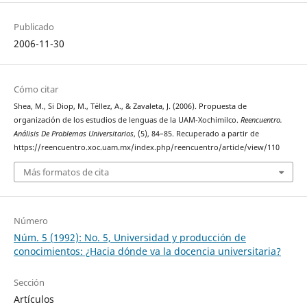
Publicado
2006-11-30
Cómo citar
Shea, M., Si Diop, M., Téllez, A., & Zavaleta, J. (2006). Propuesta de
organización de los estudios de lenguas de la UAM-Xochimilco.
Reencuentro.
Análisis De Problemas Universitarios
, (5), 84–85. Recuperado a partir de
https://reencuentro.xoc.uam.mx/index.php/reencuentro/article/view/110
Más formatos de cita
Número
Núm. 5 (1992): No. 5, Universidad y producción de
conocimientos: ¿Hacia dónde va la docencia universitaria?
Sección
Artículos