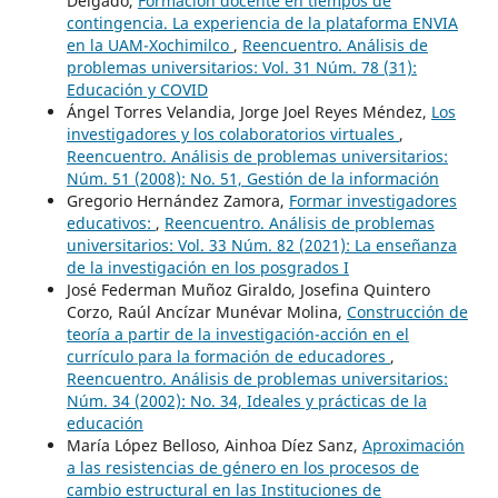
Delgado,
Formación docente en tiempos de
contingencia. La experiencia de la plataforma ENVIA
en la UAM-Xochimilco
,
Reencuentro. Análisis de
problemas universitarios: Vol. 31 Núm. 78 (31):
Educación y COVID
Ángel Torres Velandia, Jorge Joel Reyes Méndez,
Los
investigadores y los colaboratorios virtuales
,
Reencuentro. Análisis de problemas universitarios:
Núm. 51 (2008): No. 51, Gestión de la información
Gregorio Hernández Zamora,
Formar investigadores
educativos:
,
Reencuentro. Análisis de problemas
universitarios: Vol. 33 Núm. 82 (2021): La enseñanza
de la investigación en los posgrados I
José Federman Muñoz Giraldo, Josefina Quintero
Corzo, Raúl Ancízar Munévar Molina,
Construcción de
teoría a partir de la investigación-acción en el
currículo para la formación de educadores
,
Reencuentro. Análisis de problemas universitarios:
Núm. 34 (2002): No. 34, Ideales y prácticas de la
educación
María López Belloso, Ainhoa Díez Sanz,
Aproximación
a las resistencias de género en los procesos de
cambio estructural en las Instituciones de