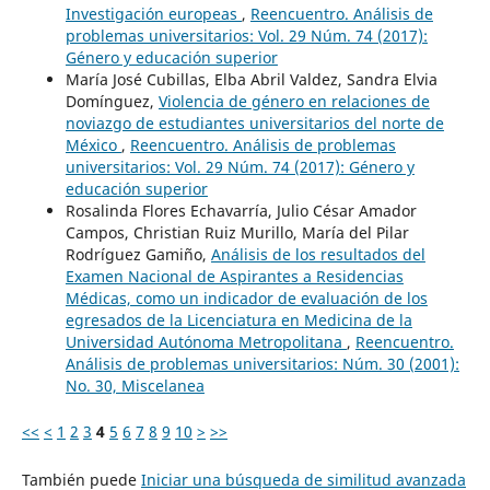
Investigación europeas
,
Reencuentro. Análisis de
problemas universitarios: Vol. 29 Núm. 74 (2017):
Género y educación superior
María José Cubillas, Elba Abril Valdez, Sandra Elvia
Domínguez,
Violencia de género en relaciones de
noviazgo de estudiantes universitarios del norte de
México
,
Reencuentro. Análisis de problemas
universitarios: Vol. 29 Núm. 74 (2017): Género y
educación superior
Rosalinda Flores Echavarría, Julio César Amador
Campos, Christian Ruiz Murillo, María del Pilar
Rodríguez Gamiño,
Análisis de los resultados del
Examen Nacional de Aspirantes a Residencias
Médicas, como un indicador de evaluación de los
egresados de la Licenciatura en Medicina de la
Universidad Autónoma Metropolitana
,
Reencuentro.
Análisis de problemas universitarios: Núm. 30 (2001):
No. 30, Miscelanea
<<
<
1
2
3
4
5
6
7
8
9
10
>
>>
También puede
Iniciar una búsqueda de similitud avanzada