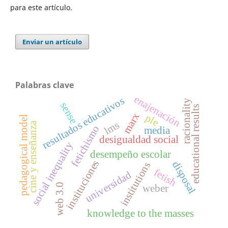
para este artículo.
Enviar un artículo
Palabras clave
enajenación
resultados educativos
racionality
sense
educational results
marx
ple
pedagogical model
lms
cine y enseñanza
fetichismo
media
desigualdad social
social inequality
desempeño escolar
instituciones
disposal
institutions
fetish
universidad
web 3.0
weber
knowledge to the masses