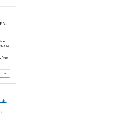
F. V.
tro.
99–114.
p/reen
s de
as