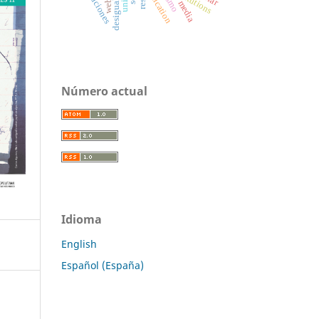
instituciones
institutions
reification
weber
media
Número actual
Idioma
English
Español (España)