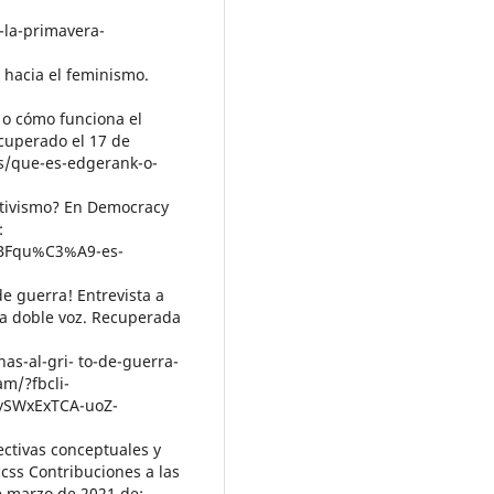
-la-primavera-
as hacia el feminismo.
 o cómo funciona el
ecuperado el 17 de
es/que-es-edgerank-o-
activismo? En Democracy
:
%BFqu%C3%A9-es-
de guerra! Entrevista a
sta doble voz. Recuperada
as-al-gri- to-de-guerra-
am/?fbcli-
ySWxExTCA-uoZ-
pectivas conceptuales y
cccss Contribuciones a las
de marzo de 2021 de: