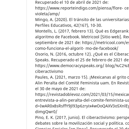
Recuperado el 10 de abril de 2021 de:
https://www.reporteindigo.com/piensa/flore- ce
violeta/amp/
Mingo, A. (2020). El tránsito de las universitari
Perfiles Educativos, 42(167), 10-30.
Montells, L. (2017, febrero 13). Qué es Edgerank
algoritmo de Facebook. Metricool [Sitio web]. R
septiembre de 2021 de: https://metricool.com/
como-funciona-el-algorit- mo-de-facebook/
Osorio, N. (2016, octubre 12). ¿Qué es el Ciber
Speaks. Recuperado el 25 de febrero de 2021 de
https://www.democracyspeaks.org/ blog/%C2
ciberactivismo
Paules, A. (2021, marzo 15). ¡Mexicanas al grito 
Alin Peralta del Comité Feminista uam. En Revi
el 30 de mayo de 2021 de:
https://revistadoblevoz.com/2021/03/15/mexican
entrevista-a-alin-peralta-del-comite-feminista-u
d=IwAR0x8sRsffY9Jl93p6zryix4wOoQAXV3oSXnlE
dimgQwr0/
Pino, E. K. (2017, junio). El ciberactivismo: pers
debates sobre la movilización social y política. 
Ciencias Sociales [en línea]. Recuperado el 20 