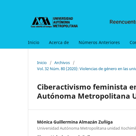
Inicio
Acerca de
Números Anteriores
Co
Inicio
/
Archivos
/
Vol. 32 Núm. 80 (2020): Violencias de género en las univ
Ciberactivismo feminista en
Autónoma Metropolitana 
Mónica Guillermina Almazán Zuñiga
Universidad Autónoma Metropolitana unidad Xochimi