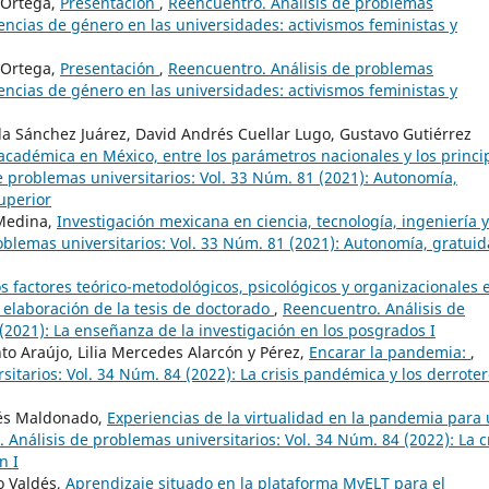
 Ortega,
Presentación
,
Reencuentro. Análisis de problemas
lencias de género en las universidades: activismos feministas y
 Ortega,
Presentación
,
Reencuentro. Análisis de problemas
lencias de género en las universidades: activismos feministas y
la Sánchez Juárez, David Andrés Cuellar Lugo, Gustavo Gutiérrez
académica en México, entre los parámetros nacionales y los princi
e problemas universitarios: Vol. 33 Núm. 81 (2021): Autonomía,
uperior
 Medina,
Investigación mexicana en ciencia, tecnología, ingeniería y
oblemas universitarios: Vol. 33 Núm. 81 (2021): Autonomía, gratuid
os factores teórico-metodológicos, psicológicos y organizacionales 
a elaboración de la tesis de doctorado
,
Reencuentro. Análisis de
(2021): La enseñanza de la investigación en los posgrados I
o Araújo, Lilia Mercedes Alarcón y Pérez,
Encarar la pandemia:
,
itarios: Vol. 34 Núm. 84 (2022): La crisis pandémica y los derrote
rtés Maldonado,
Experiencias de la virtualidad en la pandemia para
 Análisis de problemas universitarios: Vol. 34 Núm. 84 (2022): La cr
n I
o Valdés,
Aprendizaje situado en la plataforma MyELT para el