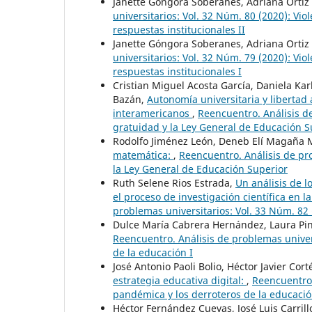
Janette Góngora Soberanes, Adriana Ortiz
universitarios: Vol. 32 Núm. 80 (2020): Vio
respuestas institucionales II
Janette Góngora Soberanes, Adriana Ortiz
universitarios: Vol. 32 Núm. 79 (2020): Vio
respuestas institucionales I
Cristian Miguel Acosta García, Daniela Kar
Bazán,
Autonomía universitaria y libertad 
interamericanos
,
Reencuentro. Análisis d
gratuidad y la Ley General de Educación S
Rodolfo Jiménez León, Deneb Elí Magaña
matemática:
,
Reencuentro. Análisis de pr
la Ley General de Educación Superior
Ruth Selene Rios Estrada,
Un análisis de l
el proceso de investigación científica en l
problemas universitarios: Vol. 33 Núm. 82 
Dulce María Cabrera Hernández, Laura Pint
Reencuentro. Análisis de problemas univers
de la educación I
José Antonio Paoli Bolio, Héctor Javier Co
estrategia educativa digital:
,
Reencuentro.
pandémica y los derroteros de la educació
Héctor Fernández Cuevas, José Luis Carrill