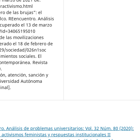
ractivismo.html
ero de las brujas”: el
o. REencuentro. Análisis
ecuperado el 13 de marzo
a?id=34065195010
 de las movilizaciones
perado el 18 de febrero de
29/sociedad/026n1soc
imientos sociales. El
 contemporánea. Revista
.
́n, atención, sanción y
Universidad Autónoma
inal].
o. Análisis de problemas universitarios: Vol. 32 Núm. 80 (2020):
 activismos feministas y respuestas institucionales II