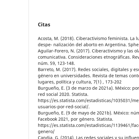
Citas
Acosta, M. (2018). Ciberactivismo feminista. La 
despe- nalización del aborto en Argentina. Spher
Aguilar-Forero, N. (2017). Ciberactivismo y las ol
comunicativa. Consideraciones etnográficas. Rev
núm. 59, 123-148.
Barreto, M. (2017). Redes sociales, digitales y es
género en universidades. Revista de temas con
lugares, política y cultura, 7(1) , 173-202
Burgueño, E. (3 de marzo de 2021a). México: po
red social 2020. Statista.
https://es.statista.com/estadisticas/1035031/me
usuarios-por-red-social/.
Burgueño, E. (9 de mayo de 2021b). México: nu
Facebook 2021, por género. Statista.
https://es.statista.com/estadisticas/1139461/fa
genero/
Candia, G. (2014). Las redes sociales y su influ