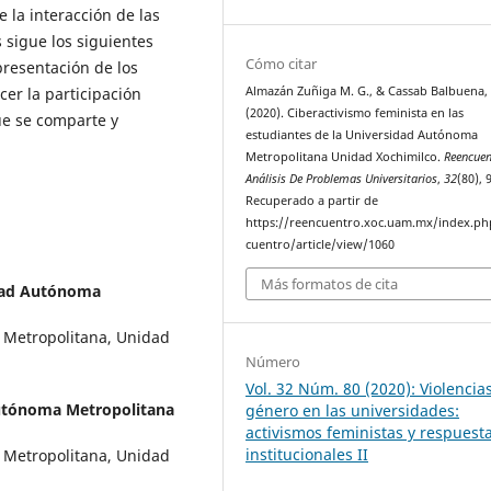
 la interacción de las
s sigue los siguientes
Cómo citar
presentación de los
er la participación
Almazán Zuñiga M. G., & Cassab Balbuena, 
(2020). Ciberactivismo feminista en las
ue se comparte y
estudiantes de la Universidad Autónoma
Metropolitana Unidad Xochimilco.
Reencuen
Análisis De Problemas Universitarios
,
32
(80), 
Recuperado a partir de
https://reencuentro.xoc.uam.mx/index.ph
cuentro/article/view/1060
Más formatos de cita
ad Autónoma
a Metropolitana, Unidad
Número
Vol. 32 Núm. 80 (2020): Violencia
utónoma Metropolitana
género en las universidades:
activismos feministas y respuest
institucionales II
a Metropolitana, Unidad