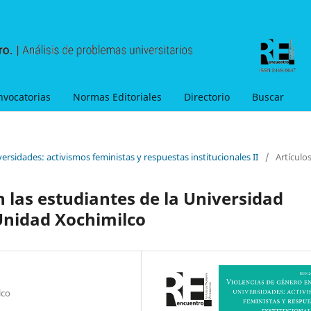
nvocatorias
Normas Editoriales
Directorio
Buscar
ersidades: activismos feministas y respuestas institucionales II
/
Artículo
 las estudiantes de la Universidad
Unidad Xochimilco
lco