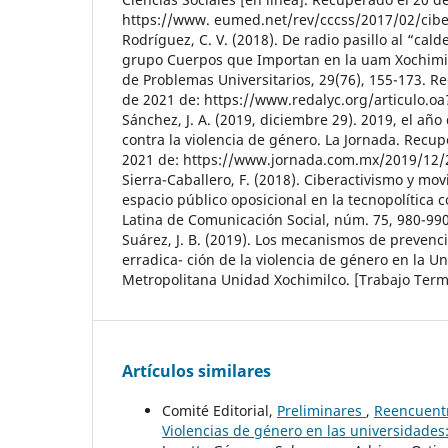
https://www. eumed.net/rev/cccss/2017/02/cibe
Rodríguez, C. V. (2018). De radio pasillo al “cald
grupo Cuerpos que Importan en la uam Xochimilc
de Problemas Universitarios, 29(76), 155-173. R
de 2021 de: https://www.redalyc.org/articulo.o
Sánchez, J. A. (2019, diciembre 29). 2019, el año
contra la violencia de género. La Jornada. Recu
2021 de: https://www.jornada.com.mx/2019/12/
Sierra-Caballero, F. (2018). Ciberactivismo y mov
espacio público oposicional en la tecnopolítica
Latina de Comunicación Social, núm. 75, 980-990
Suárez, J. B. (2019). Los mecanismos de prevencio
erradica- ción de la violencia de género en la 
Metropolitana Unidad Xochimilco. [Trabajo Term
Artículos similares
Comité Editorial,
Preliminares
,
Reencuentr
Violencias de género en las universidades: