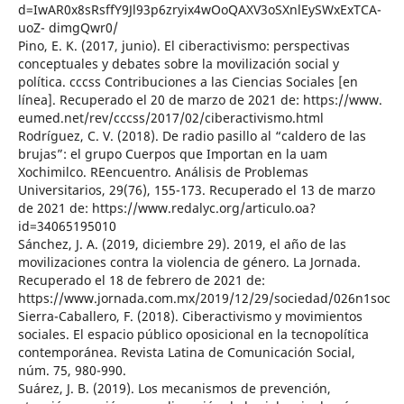
d=IwAR0x8sRsffY9Jl93p6zryix4wOoQAXV3oSXnlEySWxExTCA-
uoZ- dimgQwr0/
Pino, E. K. (2017, junio). El ciberactivismo: perspectivas
conceptuales y debates sobre la movilización social y
política. cccss Contribuciones a las Ciencias Sociales [en
línea]. Recuperado el 20 de marzo de 2021 de: https://www.
eumed.net/rev/cccss/2017/02/ciberactivismo.html
Rodríguez, C. V. (2018). De radio pasillo al “caldero de las
brujas”: el grupo Cuerpos que Importan en la uam
Xochimilco. REencuentro. Análisis de Problemas
Universitarios, 29(76), 155-173. Recuperado el 13 de marzo
de 2021 de: https://www.redalyc.org/articulo.oa?
id=34065195010
Sánchez, J. A. (2019, diciembre 29). 2019, el año de las
movilizaciones contra la violencia de género. La Jornada.
Recuperado el 18 de febrero de 2021 de:
https://www.jornada.com.mx/2019/12/29/sociedad/026n1soc
Sierra-Caballero, F. (2018). Ciberactivismo y movimientos
sociales. El espacio público oposicional en la tecnopolítica
contemporánea. Revista Latina de Comunicación Social,
núm. 75, 980-990.
Suárez, J. B. (2019). Los mecanismos de prevención,