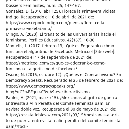
Dossiers Feministes, núm. 25, 147-167.
González, D. (2016, abril 25). Florece la Primavera Violeta.
Índigo. Recuperado el 10 de abril de 2021 de:
https://www.reporteindigo.com/piensa/flore- ce-la-
primavera-violeta/amp/
Mingo, A. (2020). El tránsito de las universitarias hacia el
feminismo. Perfiles Educativos, 42(167), 10-30.
Montells, L. (2017, febrero 13). Qué es Edgerank o cómo
funciona el algoritmo de Facebook. Metricool [Sitio web].
Recuperado el 17 de septiembre de 2021 de:
https://metricool.com/es/que-es-edgerank-o-como-
funciona-el-algorit- mo-de-facebook/
Osorio, N. (2016, octubre 12). ¿Qué es el Ciberactivismo? En
Democracy Speaks. Recuperado el 25 de febrero de 2021 de:
https://www.democracyspeaks.org/
blog/%C2%BFqu%C3%A9-es-ciberactivismo
Paules, A. (2021, marzo 15). ¡Mexicanas al grito de guerra!
Entrevista a Alin Peralta del Comité Feminista uam. En
Revista doble voz. Recuperada el 30 de mayo de 2021 de:
https://revistadoblevoz.com/2021/03/15/mexicanas-al-gri-
to-de-guerra-entrevista-a-alin-peralta-del-comite-feminista-
uam/?fbcli-