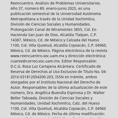
Reencuentro. Análisis de Problemas Universitarios.
Año 37, número 89, enero-junio 2025, es una
publicación semestral de la Universidad Autónoma
Metropolitana a través de la Unidad Xochimilco,
División de Ciencias Sociales y Humanidades.
Prolongación Canal de Miramontes 3855, Col. Ex-
Hacienda San Juan de Dios, Alcaldía Tlalpan, C.P.
14387, México, Cd. de México y Calzada del Hueso
1100, Col. Villa Quietud, Alcaldía Coyoacán, C.P. 04960,
México, Cd. de México. Página electrónica de la revista
www.reencuentro.xoc.uam.mx y dirección electrónica:
cuaree@correo.xoc.uam.mx. Editor Responsable:
D.C.G. Rosa Luz Cartajena Alcántara. Certificado de
Reserva de Derechos al Uso Exclusivo de Título No. 04-
2016-031812054200-203, ISSN en trámite, ambos
otorgados por el Instituto Nacional del Derecho de
Autor. Responsables de la última actualización de este
número, Dra. Angélica Buendía Espinosa y Dr. Walter
Beller Taboada, División de Ciencias Sociales y
Humanidades, Unidad Xochimilco, Calz. del Hueso
1100, Col. Villa Quietud, Alcaldía Coyoacán, C.P. 04960
México, Cd. de México. Fecha de última modificación: