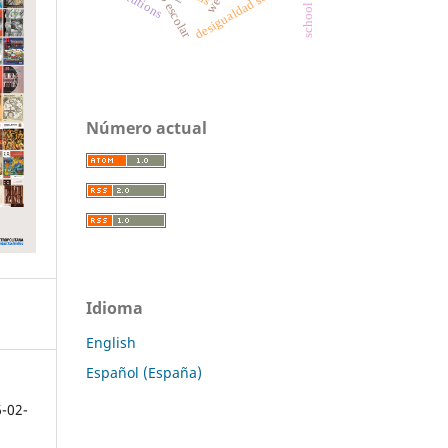
desigualdad social
Número actual
Idioma
English
Español (España)
6-02-