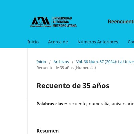
Inicio
Acerca de
Números Anteriores
Co
Inicio
/
Archivos
/
Vol. 36 Núm. 87 (2024): La Uni
Recuento de 35 años (Numeralia)
Recuento de 35 años
Palabras clave:
recuento, numeralia, aniversari
Resumen