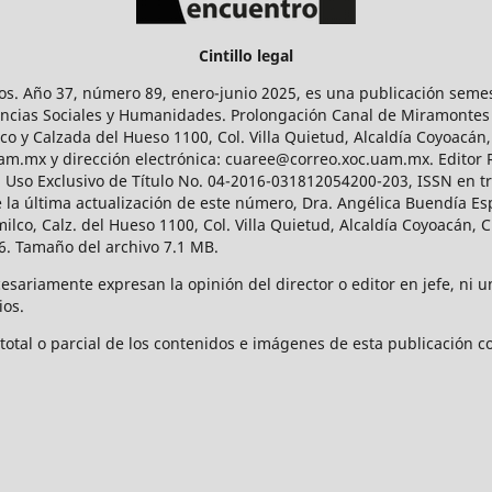
Cintillo legal
os. Año 37, número 89, enero-junio 2025, es una publicación sem
Ciencias Sociales y Humanidades. Prolongación Canal de Miramontes
ico y Calzada del Hueso 1100, Col. Villa Quietud, Alcaldía Coyoacán,
uam.mx y dirección electrónica: cuaree@correo.xoc.uam.mx. Editor
l Uso Exclusivo de Título No. 04-2016-031812054200-203, ISSN en tr
 última actualización de este número, Dra. Angélica Buendía Esp
o, Calz. del Hueso 1100, Col. Villa Quietud, Alcaldía Coyoacán, C
. Tamaño del archivo 7.1 MB.
ariamente expresan la opinión del director o editor en jefe, ni una
ios.
tal o parcial de los contenidos e imágenes de esta publicación con