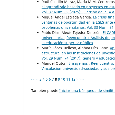
Raúl Castillo-Meraz, María M.M. Contreras
el aprendizaje basado en proyectos en est
Vol. 37 Núm. 89 (2025): El arribo de la IA a
Miguel Ángel Estrada García,
La crisis fin
ventanas de oportunidad en la LGES ante 
problemas universitarios: Vol. 33 Núm. 81
Pablo Díaz, Alexis Tejedor De León,
El CAD
universitaria
,
Reencuentro. Análisis de pr
la educación superior pública
María López Belloso, Ainhoa Díez Sanz,
Ap
estructural en las Instituciones de Inves
Vol. 29 Núm. 74 (2017): Género y educació
Manuel Outón,
Ensayemos
,
Reencuentro. 
Vinculación universidad-sociedad y sus p
<<
<
3
4
5
6
7
8
9
10
11
12
>
>>
También puede
Iniciar una búsqueda de simili