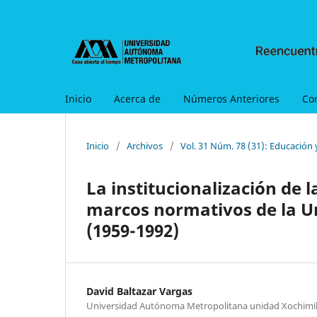
Inicio
Acerca de
Números Anteriores
Co
Inicio
/
Archivos
/
Vol. 31 Núm. 78 (31): Educación
La institucionalización de l
marcos normativos de la 
(1959-1992)
David Baltazar Vargas
Universidad Autónoma Metropolitana unidad Xochimi