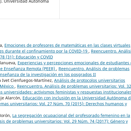
). Universidad Autónoma
ga,
Emociones de profesores de matemáticas en las clases virtuales
tes durante el confinamiento por la COVID-19
,
Reencuentro. Anális
 78 (31): Educación y COVID
llanueva,
Experiencias y percepciones emocionales de estudiantes
 de Enseñanza Remota (PEER)
,
Reencuentro. Análisis de problemas
 enseñanza de la investigación en los posgrados II
 Ivet Cienfuegos-Martínez,
Análisis de protocolos universitarios
n México
,
Reencuentro. Análisis de problemas universitarios: Vol. 3
s universidades: activismos feministas y respuestas institucionales
je Alarcón,
Educación con inclusión en la Universidad Autónoma d
emas universitarios: Vol. 27 Núm. 70 (2015): Derechos humanos y
Morón,
La segregación ocupacional del profesorado femenino en la
sis de problemas universitarios: Vol. 29 Núm. 74 (2017): Género y