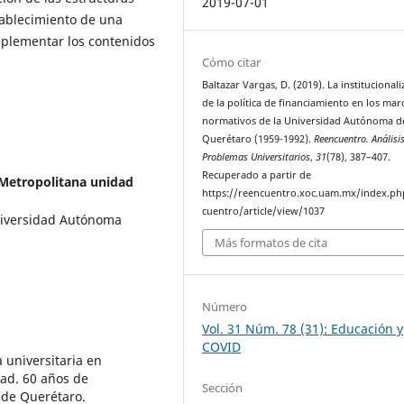
2019-07-01
tablecimiento de una
mplementar los contenidos
Cómo citar
Baltazar Vargas, D. (2019). La institucional
de la política de financiamiento en los mar
normativos de la Universidad Autónoma d
Querétaro (1959-1992).
Reencuentro. Análisi
Problemas Universitarios
,
31
(78), 387–407.
Recuperado a partir de
Metropolitana unidad
https://reencuentro.xoc.uam.mx/index.ph
cuentro/article/view/1037
niversidad Autónoma
Más formatos de cita
Número
Vol. 31 Núm. 78 (31): Educación y
COVID
 universitaria en
tad. 60 años de
Sección
 de Querétaro.