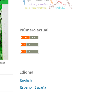
social inequality
instituciones
institutions
disposal
cine y enseñanza
web 3.0
aula universitaria
Número actual
Idioma
English
Español (España)