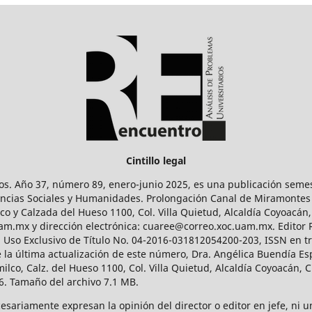
Cintillo legal
os. Año 37, número 89, enero-junio 2025, es una publicación sem
Ciencias Sociales y Humanidades. Prolongación Canal de Miramontes
ico y Calzada del Hueso 1100, Col. Villa Quietud, Alcaldía Coyoacán,
uam.mx y dirección electrónica: cuaree@correo.xoc.uam.mx. Editor
l Uso Exclusivo de Título No. 04-2016-031812054200-203, ISSN en tr
 última actualización de este número, Dra. Angélica Buendía Esp
o, Calz. del Hueso 1100, Col. Villa Quietud, Alcaldía Coyoacán, C
. Tamaño del archivo 7.1 MB.
ariamente expresan la opinión del director o editor en jefe, ni una