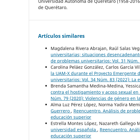
Universidad Autónoma de Querétaro (1958-2016
de Querétaro.
Artículos similares
Magdalena Rivera Abrajan, Raúl Salas Ve
universitarias; situaciones desencadenan
de problemas universitarios: Vol. 31 Núm.
Carolina Peláez González, Carlos García Vi
la UAM-X durante el Proyecto Emergente
universitarios: Vol. 34 Núm. 83 (2022): La
Brenda Samantha Medina-Medina, Yessica
contra el hostigamiento y acoso sexual e
Núm. 79 (2020): Violencias de género en la
Alma Luz Pérez López, Norma Yadira Memi
Guerrero
,
Reencuentro. Análisis de probl
educación superior
Estrella Montes López, Nazareth Gallego 
universidad española
,
Reencuentro. Análi
educación superior