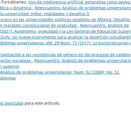
-Turrubiartes,
Uso de inteligencia artificial generativa como apoyo
ática y dinámica
,
Reencuentro. Análisis de problemas universitari
 la universidad: mitos, realidades y desafíos II
anciera en las universidades públicas estatales de México. Desafíos
el mandato constitucional de gratuidad
,
Reencuentro. Análisis de
 (2021): Autonomía, gratuidad y la Ley General de Educación Super
ESUN. Un nuevo instrumento para analizar la deserción estudiantil
oblemas universitarios: Vol. 29 Núm. 73 (2017): La burocratización
roximación a las resistencias de género en los procesos de cambio
tigación europeas
,
Reencuentro. Análisis de problemas universitario
n superior
Análisis de problemas universitarios: Núm. 52 (2008): No. 52,
roblemas
tud avanzada
para este artículo.