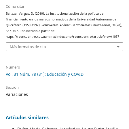
Cómo citar
Baltazar Vargas, D. (2019). La institucionalización de la política de
financiamiento en los marcos normativos de la Universidad Autónoma de
Querétaro (1959-1992).
Reencuentro. Análisis De Problemas Universitarios
,
31
(78),
387–407. Recuperado a partir de
https://reencuentro.xoc.uam.mx/index.php/reencuentro/article/view/1037
Más formatos de cita
Número
Vol. 31 Núm. 78 (31): Educación y COVID
Sección
Variaciones
Artículos similares
Dulce María Cabrera Hernández, Laura Pinto Araújo,