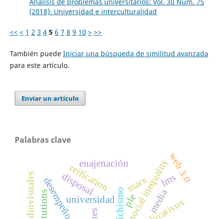
Análisis de problemas universitarios: Vol. 30 Núm. 75
(2018): Universidad e interculturalidad
<<
<
1
2
3
4
5
6
7
8
9
10
>
>>
También puede
Iniciar una búsqueda de similitud avanzada
para este artículo.
Enviar un artículo
Palabras clave
web 3.0
social inequality
enajenación
reification
disposal
medios audiovisuales
lms
marx
desempeño escolar
fetichismo
media
institutions
ple
universidad