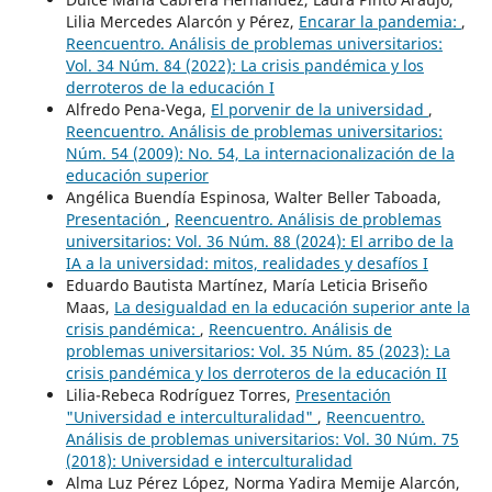
Lilia Mercedes Alarcón y Pérez,
Encarar la pandemia:
,
Reencuentro. Análisis de problemas universitarios:
Vol. 34 Núm. 84 (2022): La crisis pandémica y los
derroteros de la educación I
Alfredo Pena-Vega,
El porvenir de la universidad
,
Reencuentro. Análisis de problemas universitarios:
Núm. 54 (2009): No. 54, La internacionalización de la
educación superior
Angélica Buendía Espinosa, Walter Beller Taboada,
Presentación
,
Reencuentro. Análisis de problemas
universitarios: Vol. 36 Núm. 88 (2024): El arribo de la
IA a la universidad: mitos, realidades y desafíos I
Eduardo Bautista Martínez, María Leticia Briseño
Maas,
La desigualdad en la educación superior ante la
crisis pandémica:
,
Reencuentro. Análisis de
problemas universitarios: Vol. 35 Núm. 85 (2023): La
crisis pandémica y los derroteros de la educación II
Lilia-Rebeca Rodríguez Torres,
Presentación
"Universidad e interculturalidad"
,
Reencuentro.
Análisis de problemas universitarios: Vol. 30 Núm. 75
(2018): Universidad e interculturalidad
Alma Luz Pérez López, Norma Yadira Memije Alarcón,