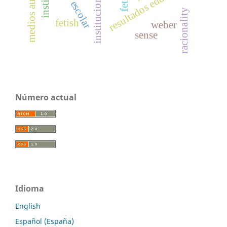
resultados educativos
instituciones
racionality
fetish
weber
sense
Número actual
Idioma
English
Español (España)