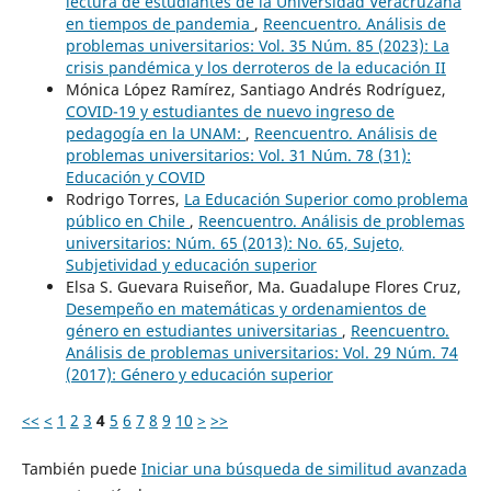
lectura de estudiantes de la Universidad Veracruzana
en tiempos de pandemia
,
Reencuentro. Análisis de
problemas universitarios: Vol. 35 Núm. 85 (2023): La
crisis pandémica y los derroteros de la educación II
Mónica López Ramírez, Santiago Andrés Rodríguez,
COVID-19 y estudiantes de nuevo ingreso de
pedagogía en la UNAM:
,
Reencuentro. Análisis de
problemas universitarios: Vol. 31 Núm. 78 (31):
Educación y COVID
Rodrigo Torres,
La Educación Superior como problema
público en Chile
,
Reencuentro. Análisis de problemas
universitarios: Núm. 65 (2013): No. 65, Sujeto,
Subjetividad y educación superior
Elsa S. Guevara Ruiseñor, Ma. Guadalupe Flores Cruz,
Desempeño en matemáticas y ordenamientos de
género en estudiantes universitarias
,
Reencuentro.
Análisis de problemas universitarios: Vol. 29 Núm. 74
(2017): Género y educación superior
<<
<
1
2
3
4
5
6
7
8
9
10
>
>>
También puede
Iniciar una búsqueda de similitud avanzada