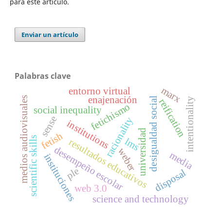
para este artículo.
Enviar un artículo
Palabras clave
marx
entorno virtual
enajenación
medios audiovisuales
desigualdad social
intentionality
reification
fetichismo
social inequality
sense
racionality
institutions
universidad
fetish
scientific skills
lms
resultados educativos
desempeño escolar
weber
media
instituciones
ple
disposal
web 3.0
science and technology