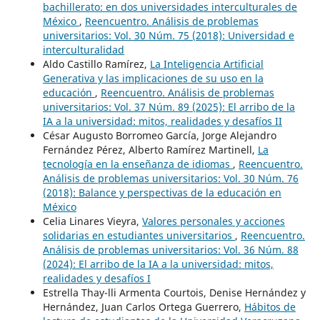
bachillerato: en dos universidades interculturales de
México
,
Reencuentro. Análisis de problemas
universitarios: Vol. 30 Núm. 75 (2018): Universidad e
interculturalidad
Aldo Castillo Ramírez,
La Inteligencia Artificial
Generativa y las implicaciones de su uso en la
educación
,
Reencuentro. Análisis de problemas
universitarios: Vol. 37 Núm. 89 (2025): El arribo de la
IA a la universidad: mitos, realidades y desafíos II
César Augusto Borromeo García, Jorge Alejandro
Fernández Pérez, Alberto Ramírez Martinell,
La
tecnología en la enseñanza de idiomas
,
Reencuentro.
Análisis de problemas universitarios: Vol. 30 Núm. 76
(2018): Balance y perspectivas de la educación en
México
Celia Linares Vieyra,
Valores personales y acciones
solidarias en estudiantes universitarios
,
Reencuentro.
Análisis de problemas universitarios: Vol. 36 Núm. 88
(2024): El arribo de la IA a la universidad: mitos,
realidades y desafíos I
Estrella Thay-lli Armenta Courtois, Denise Hernández y
Hernández, Juan Carlos Ortega Guerrero,
Hábitos de