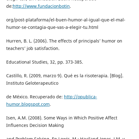
de:
http://www.fundacionbotin
.
org/post-plataforma/el-buen-humor-al-igual-que-el-mal-
humor-se-contagia-que-vas-a-elegir-tu.html
Hurren, B. L. (2006). The effects of principals’ humor on
teachers’ job satisfaction.
Educational Studies, 32, pp. 373-385.
Castillo, R. (2009, marzo 9). Qué es la risoterapia. [Blog].
Instituto Geloterapeutico
de México. Recuperado de:
http://opublica-
humor.blogspot.com
.
Isen, A.M. (2008). Some Ways in Which Positive Affect
Influences Decision Making
and Problem Solving. En Lewis, M.; Haviland-Jones, J.M. y