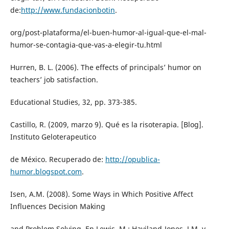
de:
http://www.fundacionbotin
.
org/post-plataforma/el-buen-humor-al-igual-que-el-mal-
humor-se-contagia-que-vas-a-elegir-tu.html
Hurren, B. L. (2006). The effects of principals’ humor on
teachers’ job satisfaction.
Educational Studies, 32, pp. 373-385.
Castillo, R. (2009, marzo 9). Qué es la risoterapia. [Blog].
Instituto Geloterapeutico
de México. Recuperado de:
http://opublica-
humor.blogspot.com
.
Isen, A.M. (2008). Some Ways in Which Positive Affect
Influences Decision Making
and Problem Solving. En Lewis, M.; Haviland-Jones, J.M. y