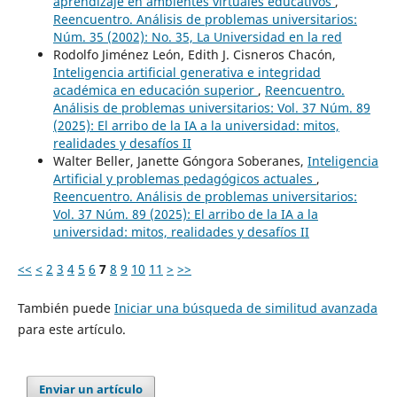
aprendizaje en ambientes virtuales educativos
,
Reencuentro. Análisis de problemas universitarios:
Núm. 35 (2002): No. 35, La Universidad en la red
Rodolfo Jiménez León, Edith J. Cisneros Chacón,
Inteligencia artificial generativa e integridad
académica en educación superior
,
Reencuentro.
Análisis de problemas universitarios: Vol. 37 Núm. 89
(2025): El arribo de la IA a la universidad: mitos,
realidades y desafíos II
Walter Beller, Janette Góngora Soberanes,
Inteligencia
Artificial y problemas pedagógicos actuales
,
Reencuentro. Análisis de problemas universitarios:
Vol. 37 Núm. 89 (2025): El arribo de la IA a la
universidad: mitos, realidades y desafíos II
<<
<
2
3
4
5
6
7
8
9
10
11
>
>>
También puede
Iniciar una búsqueda de similitud avanzada
para este artículo.
Enviar un artículo