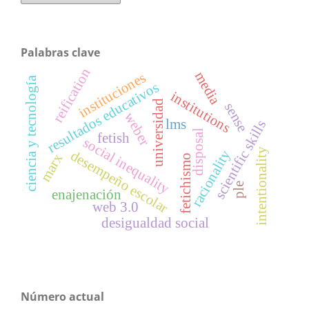
Palabras clave
reification
media
instituciones
ciencia y tecnología
resultados educativos
institutions
universidad
sense
weber
lms
scientific skills
disposal
fetish
social inequality
intentionality
racionality
desempeño escolar
marx
fetichismo
ple
enajenación
web 3.0
desigualdad social
Número actual