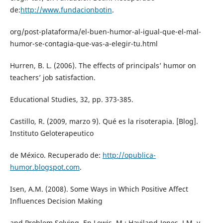
de:
http://www.fundacionbotin
.
org/post-plataforma/el-buen-humor-al-igual-que-el-mal-
humor-se-contagia-que-vas-a-elegir-tu.html
Hurren, B. L. (2006). The effects of principals’ humor on
teachers’ job satisfaction.
Educational Studies, 32, pp. 373-385.
Castillo, R. (2009, marzo 9). Qué es la risoterapia. [Blog].
Instituto Geloterapeutico
de México. Recuperado de:
http://opublica-
humor.blogspot.com
.
Isen, A.M. (2008). Some Ways in Which Positive Affect
Influences Decision Making
and Problem Solving. En Lewis, M.; Haviland-Jones, J.M. y