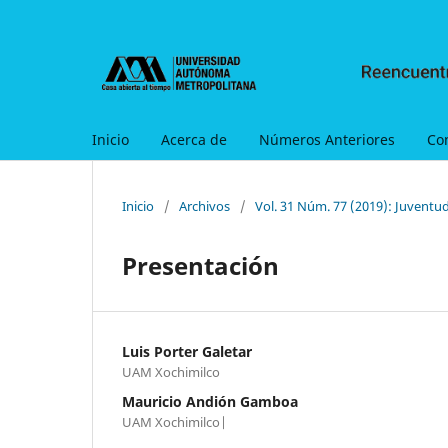
Inicio
Acerca de
Números Anteriores
Co
Inicio
/
Archivos
/
Vol. 31 Núm. 77 (2019): Juventud
Presentación
Luis Porter Galetar
UAM Xochimilco
Mauricio Andión Gamboa
UAM Xochimilco|