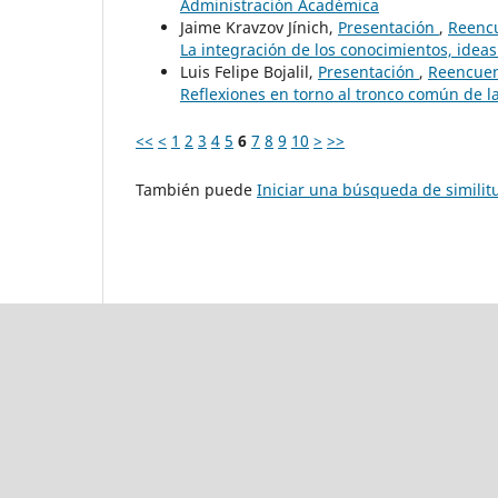
Administración Académica
Jaime Kravzov Jínich,
Presentación
,
Reencu
La integración de los conocimientos, idea
Luis Felipe Bojalil,
Presentación
,
Reencuent
Reflexiones en torno al tronco común de la
<<
<
1
2
3
4
5
6
7
8
9
10
>
>>
También puede
Iniciar una búsqueda de simili