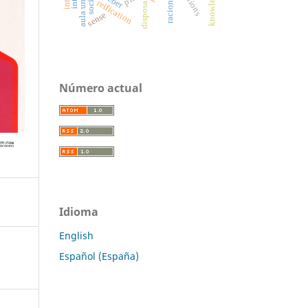
racionality
weber
disposal
reification
sense
Número actual
Idioma
English
Español (España)