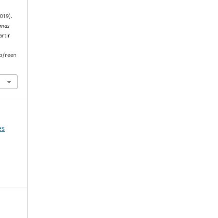
019).
lemas
artir
p/reen
es