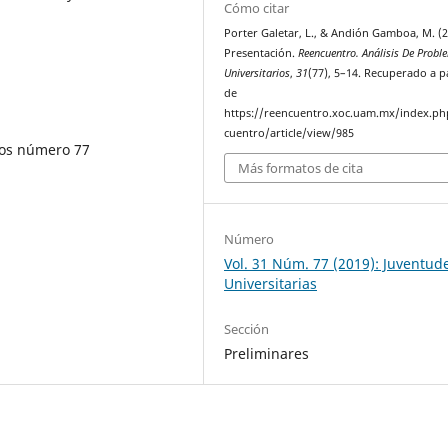
Cómo citar
Porter Galetar, L., & Andión Gamboa, M. (2
Presentación.
Reencuentro. Análisis De Prob
Universitarios
,
31
(77), 5–14. Recuperado a p
de
https://reencuentro.xoc.uam.mx/index.ph
cuentro/article/view/985
ios número 77
Más formatos de cita
Número
Vol. 31 Núm. 77 (2019): Juventud
Universitarias
Sección
Preliminares