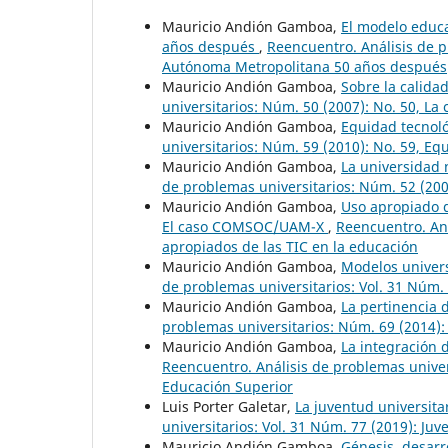
Mauricio Andión Gamboa,
El modelo educ
años después
,
Reencuentro. Análisis de p
Autónoma Metropolitana 50 años después
Mauricio Andión Gamboa,
Sobre la calida
universitarios: Núm. 50 (2007): No. 50, La
Mauricio Andión Gamboa,
Equidad tecnoló
universitarios: Núm. 59 (2010): No. 59, Eq
Mauricio Andión Gamboa,
La universidad 
de problemas universitarios: Núm. 52 (200
Mauricio Andión Gamboa,
Uso apropiado d
El caso COMSOC/UAM-X
,
Reencuentro. Aná
apropiados de las TIC en la educación
Mauricio Andión Gamboa,
Modelos univers
de problemas universitarios: Vol. 31 Núm.
Mauricio Andión Gamboa,
La pertinencia 
problemas universitarios: Núm. 69 (2014)
Mauricio Andión Gamboa,
La integración 
Reencuentro. Análisis de problemas univers
Educación Superior
Luis Porter Galetar,
La juventud universita
universitarios: Vol. 31 Núm. 77 (2019): Juv
Mauricio Andión Gamboa,
Génesis, desarr