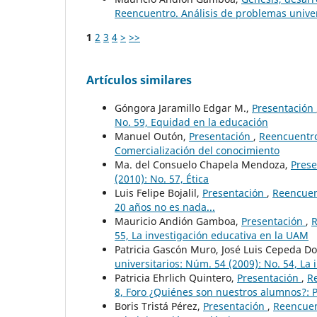
Reencuentro. Análisis de problemas univer
1
2
3
4
>
>>
Artículos similares
Góngora Jaramillo Edgar M.,
Presentación
No. 59, Equidad en la educación
Manuel Outón,
Presentación
,
Reencuentro.
Comercialización del conocimiento
Ma. del Consuelo Chapela Mendoza,
Pres
(2010): No. 57, Ética
Luis Felipe Bojalil,
Presentación
,
Reencuent
20 años no es nada...
Mauricio Andión Gamboa,
Presentación
,
R
55, La investigación educativa en la UAM
Patricia Gascón Muro, José Luis Cepeda D
universitarios: Núm. 54 (2009): No. 54, La
Patricia Ehrlich Quintero,
Presentación
,
Re
8, Foro ¿Quiénes son nuestros alumnos?: P
Boris Tristá Pérez,
Presentación
,
Reencuent