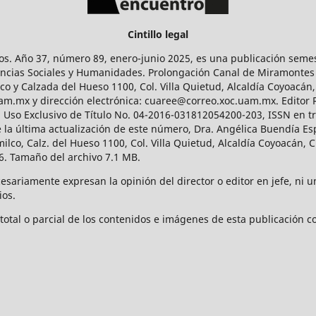
Cintillo legal
os. Año 37, número 89, enero-junio 2025, es una publicación sem
Ciencias Sociales y Humanidades. Prolongación Canal de Miramontes
ico y Calzada del Hueso 1100, Col. Villa Quietud, Alcaldía Coyoacán,
uam.mx y dirección electrónica: cuaree@correo.xoc.uam.mx. Editor
l Uso Exclusivo de Título No. 04-2016-031812054200-203, ISSN en tr
 última actualización de este número, Dra. Angélica Buendía Esp
o, Calz. del Hueso 1100, Col. Villa Quietud, Alcaldía Coyoacán, C
. Tamaño del archivo 7.1 MB.
ariamente expresan la opinión del director o editor en jefe, ni una
ios.
tal o parcial de los contenidos e imágenes de esta publicación con