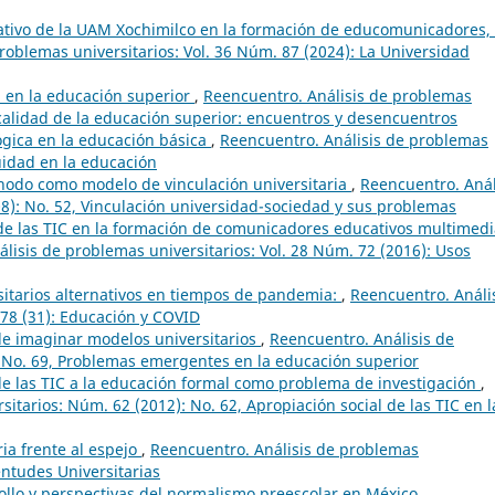
ativo de la UAM Xochimilco en la formación de educomunicadores,
roblemas universitarios: Vol. 36 Núm. 87 (2024): La Universidad
d en la educación superior
,
Reencuentro. Análisis de problemas
 calidad de la educación superior: encuentros y desencuentros
gica en la educación básica
,
Reencuentro. Análisis de problemas
uidad en la educación
nodo como modelo de vinculación universitaria
,
Reencuentro. Anál
8): No. 52, Vinculación universidad-sociedad y sus problemas
e las TIC en la formación de comunicadores educativos multimedi
lisis de problemas universitarios: Vol. 28 Núm. 72 (2016): Usos
itarios alternativos en tiempos de pandemia:
,
Reencuentro. Análi
 78 (31): Educación y COVID
de imaginar modelos universitarios
,
Reencuentro. Análisis de
: No. 69, Problemas emergentes en la educación superior
de las TIC a la educación formal como problema de investigación
,
itarios: Núm. 62 (2012): No. 62, Apropiación social de las TIC en l
ria frente al espejo
,
Reencuentro. Análisis de problemas
entudes Universitarias
ollo y perspectivas del normalismo preescolar en México
,