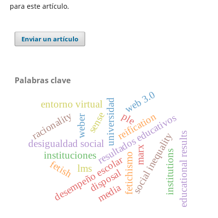
para este artículo.
Enviar un artículo
Palabras clave
web 3.0
universidad
entorno virtual
racionality
sense
ple
reification
resultados educativos
weber
educational results
social inequality
desigualdad social
marx
institutions
instituciones
fetichismo
desempeño escolar
fetish
lms
disposal
media