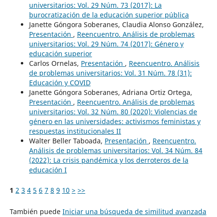
universitarios: Vol. 29 Núm. 73 (2017): La
burocratización de la educación superior pública
Janette Góngora Soberanes, Claudia Alonso González,
Presentación
,
Reencuentro. Análisis de problemas
universitarios: Vol. 29 Núm. 74 (2017): Género y
educación superior
Carlos Ornelas,
Presentación
,
Reencuentro. Análisis
de problemas universitarios: Vol. 31 Núm. 78 (31):
Educación y COVID
Janette Góngora Soberanes, Adriana Ortiz Ortega,
Presentación
,
Reencuentro. Análisis de problemas
universitarios: Vol. 32 Núm. 80 (2020): Violencias de
género en las universidades: activismos feministas y
respuestas institucionales II
Walter Beller Taboada,
Presentación
,
Reencuentro.
Análisis de problemas universitarios: Vol. 34 Núm. 84
(2022): La crisis pandémica y los derroteros de la
educación I
1
2
3
4
5
6
7
8
9
10
>
>>
También puede
Iniciar una búsqueda de similitud avanzada