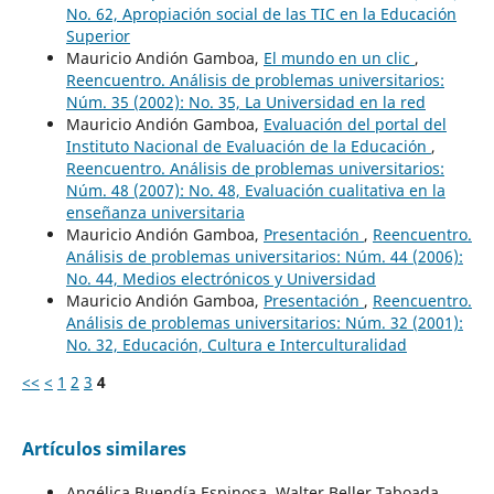
No. 62, Apropiación social de las TIC en la Educación
Superior
Mauricio Andión Gamboa,
El mundo en un clic
,
Reencuentro. Análisis de problemas universitarios:
Núm. 35 (2002): No. 35, La Universidad en la red
Mauricio Andión Gamboa,
Evaluación del portal del
Instituto Nacional de Evaluación de la Educación
,
Reencuentro. Análisis de problemas universitarios:
Núm. 48 (2007): No. 48, Evaluación cualitativa en la
enseñanza universitaria
Mauricio Andión Gamboa,
Presentación
,
Reencuentro.
Análisis de problemas universitarios: Núm. 44 (2006):
No. 44, Medios electrónicos y Universidad
Mauricio Andión Gamboa,
Presentación
,
Reencuentro.
Análisis de problemas universitarios: Núm. 32 (2001):
No. 32, Educación, Cultura e Interculturalidad
<<
<
1
2
3
4
Artículos similares
Angélica Buendía Espinosa, Walter Beller Taboada,