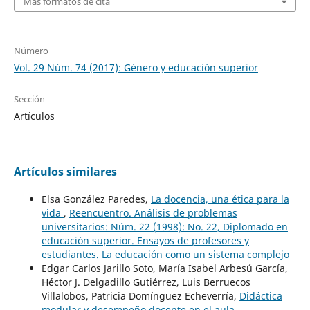
Más formatos de cita
Número
Vol. 29 Núm. 74 (2017): Género y educación superior
Sección
Artículos
Artículos similares
Elsa González Paredes,
La docencia, una ética para la
vida
,
Reencuentro. Análisis de problemas
universitarios: Núm. 22 (1998): No. 22, Diplomado en
educación superior. Ensayos de profesores y
estudiantes. La educación como un sistema complejo
Edgar Carlos Jarillo Soto, María Isabel Arbesú García,
Héctor J. Delgadillo Gutiérrez, Luis Berruecos
Villalobos, Patricia Domínguez Echeverría,
Didáctica
modular y desempeño docente en el aula
,