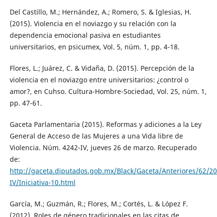
Del Castillo, M.; Hernández, A.; Romero, S. & Iglesias, H.
(2015). Violencia en el noviazgo y su relación con la
dependencia emocional pasiva en estudiantes
universitarios, en psicumex, Vol. 5, núm. 1, pp. 4-18.
Flores, L.; Juárez, C. & Vidaña, D. (2015). Percepción de la
violencia en el noviazgo entre universitarios: ¿control o
amor?, en Cuhso. Cultura-Hombre-Sociedad, Vol. 25, núm. 1,
pp. 47-61.
Gaceta Parlamentaria (2015). Reformas y adiciones a la Ley
General de Acceso de las Mujeres a una Vida libre de
Violencia. Núm. 4242-IV, jueves 26 de marzo. Recuperado
de:
http://gaceta.diputados.gob.mx/Black/Gaceta/Anteriores/62/
IV/Iniciativa-10.html
García, M.; Guzmán, R.; Flores, M.; Cortés, L. & López F.
(2012). Roles de género tradicionales en las citas de