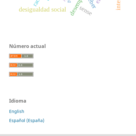
weber
sense
desigualdad social
Número actual
Idioma
English
Español (España)