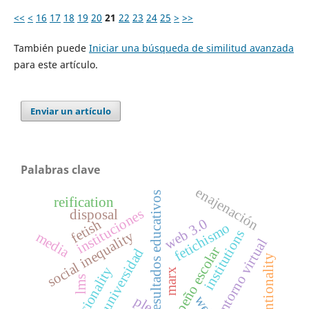
<<
<
16
17
18
19
20
21
22
23
24
25
>
>>
También puede
Iniciar una búsqueda de similitud avanzada
para este artículo.
Enviar un artículo
Palabras clave
enajenación
resultados educativos
reification
instituciones
disposal
web 3.0
fetish
fetichismo
institutions
social inequality
media
entorno virtual
desempeño escolar
universidad
intentionality
racionality
marx
lms
ple