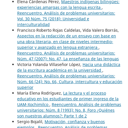
Elena Cárdenas Pérez,
Maestros indígenas bilingües:
experiencias amargas con la lengua escrita
,
Reencuentro. Análisis de problemas universitarios:
Vol. 30 Núm. 75 (2018): Universidad e
interculturalidad
Francisco Roberto Rojas Caldelas, Vida Valero Borrás,
Aspectos en la redacción de un ensayo con base en
una obra literaria, en clase de niveles intermedio-
superior y avanzado en lengua extranjera
,
Reencuentro. Análisis de problemas universitarios:
Núm. 47 (2007): No. 47, La enseñanza de las lenguas
Victoria Yolanda Villaseñor López,
Hacia una didáctica
de la escritura académica en la universidad
,
Reencuentro. Análisis de problemas universitarios:
Núm. 66 (24): No. 66, Cultura, intercultura y educación
superior
María Elena Rodríguez,
La lectura y el proceso
educativo en los estudiantes de primer ingreso de la
UAM-Xochimilco
,
Reencuentro. Análisis de problemas
universitarios: Núm. 8 (1993): No. 8, Foro ¿Quiénes
son nuestros alumnos?: Parte 1 de 2
Sergio Bojalil,
Motivación, confianza y buenos
ejemplos
,
Reencuentro. Análisis de problemas