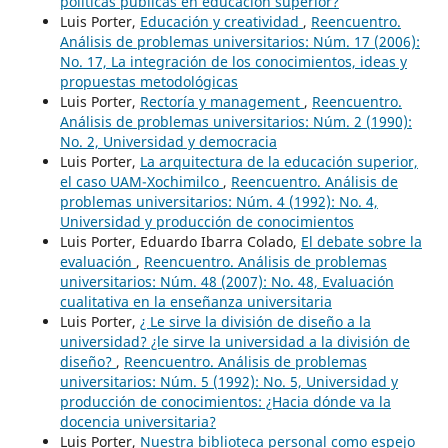
políticas públicas en educación superior?
Luis Porter,
Educación y creatividad
,
Reencuentro.
Análisis de problemas universitarios: Núm. 17 (2006):
No. 17, La integración de los conocimientos, ideas y
propuestas metodológicas
Luis Porter,
Rectoría y management
,
Reencuentro.
Análisis de problemas universitarios: Núm. 2 (1990):
No. 2, Universidad y democracia
Luis Porter,
La arquitectura de la educación superior,
el caso UAM-Xochimilco
,
Reencuentro. Análisis de
problemas universitarios: Núm. 4 (1992): No. 4,
Universidad y producción de conocimientos
Luis Porter, Eduardo Ibarra Colado,
El debate sobre la
evaluación
,
Reencuentro. Análisis de problemas
universitarios: Núm. 48 (2007): No. 48, Evaluación
cualitativa en la enseñanza universitaria
Luis Porter,
¿ Le sirve la división de diseño a la
universidad? ¿le sirve la universidad a la división de
diseño?
,
Reencuentro. Análisis de problemas
universitarios: Núm. 5 (1992): No. 5, Universidad y
producción de conocimientos: ¿Hacia dónde va la
docencia universitaria?
Luis Porter,
Nuestra biblioteca personal como espejo