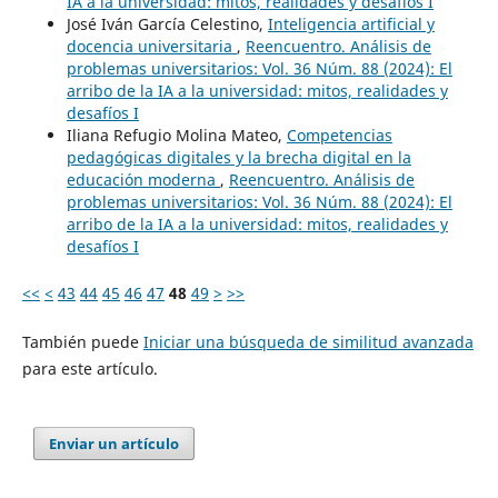
IA a la universidad: mitos, realidades y desafíos I
José Iván García Celestino,
Inteligencia artificial y
docencia universitaria
,
Reencuentro. Análisis de
problemas universitarios: Vol. 36 Núm. 88 (2024): El
arribo de la IA a la universidad: mitos, realidades y
desafíos I
Iliana Refugio Molina Mateo,
Competencias
pedagógicas digitales y la brecha digital en la
educación moderna
,
Reencuentro. Análisis de
problemas universitarios: Vol. 36 Núm. 88 (2024): El
arribo de la IA a la universidad: mitos, realidades y
desafíos I
<<
<
43
44
45
46
47
48
49
>
>>
También puede
Iniciar una búsqueda de similitud avanzada
para este artículo.
Enviar un artículo