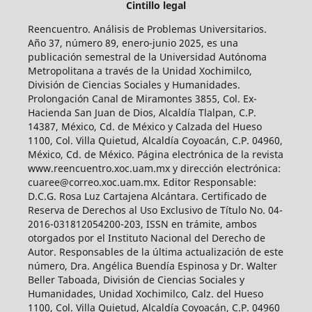
Cintillo legal
Reencuentro. Análisis de Problemas Universitarios.
Año 37, número 89, enero-junio 2025, es una
publicación semestral de la Universidad Autónoma
Metropolitana a través de la Unidad Xochimilco,
División de Ciencias Sociales y Humanidades.
Prolongación Canal de Miramontes 3855, Col. Ex-
Hacienda San Juan de Dios, Alcaldía Tlalpan, C.P.
14387, México, Cd. de México y Calzada del Hueso
1100, Col. Villa Quietud, Alcaldía Coyoacán, C.P. 04960,
México, Cd. de México. Página electrónica de la revista
www.reencuentro.xoc.uam.mx y dirección electrónica:
cuaree@correo.xoc.uam.mx. Editor Responsable:
D.C.G. Rosa Luz Cartajena Alcántara. Certificado de
Reserva de Derechos al Uso Exclusivo de Título No. 04-
2016-031812054200-203, ISSN en trámite, ambos
otorgados por el Instituto Nacional del Derecho de
Autor. Responsables de la última actualización de este
número, Dra. Angélica Buendía Espinosa y Dr. Walter
Beller Taboada, División de Ciencias Sociales y
Humanidades, Unidad Xochimilco, Calz. del Hueso
1100, Col. Villa Quietud, Alcaldía Coyoacán, C.P. 04960