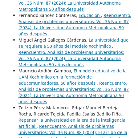
Vol. 36 Núm. 87 (2024): La Universidad Autónoma
Metropolitana 50 años después
Fernando Sancén Contreras,
Educación
,
Reencuentro.
Análisis de problemas universitarios: Vol. 36 Núm. 87
(2024): La Universidad Autónoma Metropolitana 50
años después
Miguel Ángel Gallegos Cárdenas,
La universidad que
se requiere a 50 años del modelo Xochimilco
,
Reencuentro. Análisis de problemas universitarios:
Vol. 36 Núm. 87 (2024): La Universidad Autónoma
Metropolitana 50 años después
Mauricio Andión Gamboa,
El modelo educativo de la
UAM Xochimilco en la formación de
educomunicadores, 50 años después
,
Reencuentro.
Análisis de problemas universitarios: Vol. 36 Núm. 87
(2024): La Universidad Autónoma Metropolitana 50
años después
Zeltzin Pérez Matamoros, Edgar Manuel Berdeja
Rocha, Ricardo Tejeida Padilla, Isaías Badillo Piña,
Repensar la universidad en la era de la inteligencia
artificial
,
Reencuentro. Análisis de problemas
universitarios: Vol. 36 Núm. 88 (2024): El arribo de la