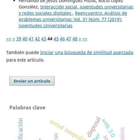
Fernando de Jesús Domínguez Pozos, Rocío López
González,
Interacción social, juventudes universitarias
y redes sociales digitales
,
Reencuentro. Análisis de
problemas universitarios: Vol. 31 Núm. 77 (2019):
Juventudes Universitarias
<<
<
39
40
41
42
43
44
45
46
47
48
>
>>
También puede
Iniciar una búsqueda de similitud avanzada
para este artículo.
Enviar un artículo
Palabras clave
disposal
web 3.0
social inequality