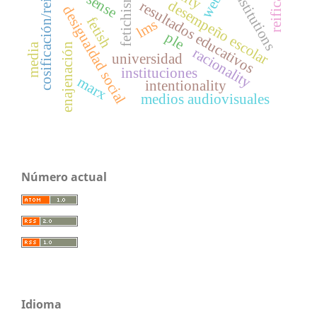
cosificación/reificación
reification
weber
fetichismo
institutions
sense
desempeño escolar
resultados educativos
desigualdad social
fetish
lms
ple
enajenación
media
racionality
universidad
instituciones
marx
intentionality
medios audiovisuales
Número actual
Idioma