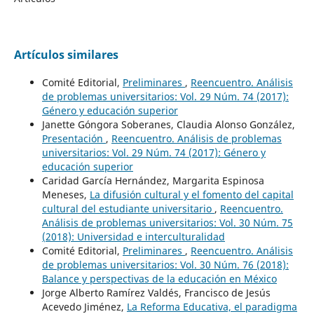
Artículos similares
Comité Editorial,
Preliminares
,
Reencuentro. Análisis
de problemas universitarios: Vol. 29 Núm. 74 (2017):
Género y educación superior
Janette Góngora Soberanes, Claudia Alonso González,
Presentación
,
Reencuentro. Análisis de problemas
universitarios: Vol. 29 Núm. 74 (2017): Género y
educación superior
Caridad García Hernández, Margarita Espinosa
Meneses,
La difusión cultural y el fomento del capital
cultural del estudiante universitario
,
Reencuentro.
Análisis de problemas universitarios: Vol. 30 Núm. 75
(2018): Universidad e interculturalidad
Comité Editorial,
Preliminares
,
Reencuentro. Análisis
de problemas universitarios: Vol. 30 Núm. 76 (2018):
Balance y perspectivas de la educación en México
Jorge Alberto Ramírez Valdés, Francisco de Jesús
Acevedo Jiménez,
La Reforma Educativa, el paradigma