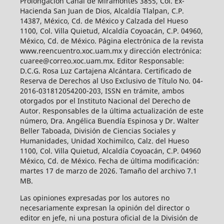
Prolongación Canal de Miramontes 3855, Col. Ex-
Hacienda San Juan de Dios, Alcaldía Tlalpan, C.P.
14387, México, Cd. de México y Calzada del Hueso
1100, Col. Villa Quietud, Alcaldía Coyoacán, C.P. 04960,
México, Cd. de México. Página electrónica de la revista
www.reencuentro.xoc.uam.mx y dirección electrónica:
cuaree@correo.xoc.uam.mx. Editor Responsable:
D.C.G. Rosa Luz Cartajena Alcántara. Certificado de
Reserva de Derechos al Uso Exclusivo de Título No. 04-
2016-031812054200-203, ISSN en trámite, ambos
otorgados por el Instituto Nacional del Derecho de
Autor. Responsables de la última actualización de este
número, Dra. Angélica Buendía Espinosa y Dr. Walter
Beller Taboada, División de Ciencias Sociales y
Humanidades, Unidad Xochimilco, Calz. del Hueso
1100, Col. Villa Quietud, Alcaldía Coyoacán, C.P. 04960
México, Cd. de México. Fecha de última modificación:
martes 17 de marzo de 2026. Tamaño del archivo 7.1
MB.
Las opiniones expresadas por los autores no
necesariamente expresan la opinión del director o
editor en jefe, ni una postura oficial de la División de