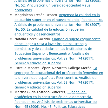
Análisis de problemas universitarios: Núm. 52 (2008):
No. 52, Vinculación universidad-sociedad y sus
problemas
Magdalena Fresán Orozco,
Repensar la calidad en la
educación superior en el nuevo milenio
,
Reencuentro.
Análisis de problemas universitarios: Núm. 50 (2007):
No. 50, La calidad de la educación superior:
encuentros y desencuentros
Natalia Flores Garrido,
Cuando el sujeto cognoscente
debe llegar a casa a lavar los platos. Trabajo
doméstico y de cuidados en las Instituciones de
Educación Superior
,
Reencuentro. Análisis de
problemas universitarios: Vol. 29 Núm. 74 (2017):
Género y educación superior
Estrella Montes López, Nazareth Gallego Morón,
La
segregación ocupacional del profesorado femenino en
la universidad española
,
Reencuentro. Análisis de
problemas universitarios: Vol. 29 Núm. 74 (2017):
Género y educación superior
Martha Gilda Tostado Gutiérrez,
El papel del
académico en la construcción de la democracia
,
Reencuentro. Análisis de problemas universitarios:
Núm. 45 (2006): No. 45, Políticas Educativas