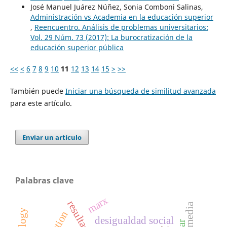
José Manuel Juárez Núñez, Sonia Comboni Salinas,
Administración vs Academia en la educación superior
,
Reencuentro. Análisis de problemas universitarios:
Vol. 29 Núm. 73 (2017): La burocratización de la
educación superior pública
<<
<
6
7
8
9
10
11
12
13
14
15
>
>>
También puede
Iniciar una búsqueda de similitud avanzada
para este artículo.
Enviar un artículo
Palabras clave
marx
media
desigualdad social