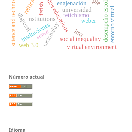
resultados educativos
science and technology
reification
desempeño escolar
ple
enajenación
fetish
entorno virtual
universidad
disposal
fetichismo
institutions
weber
racionality
instituciones
lms
sense
social inequality
web 3.0
virtual environment
Número actual
Idioma