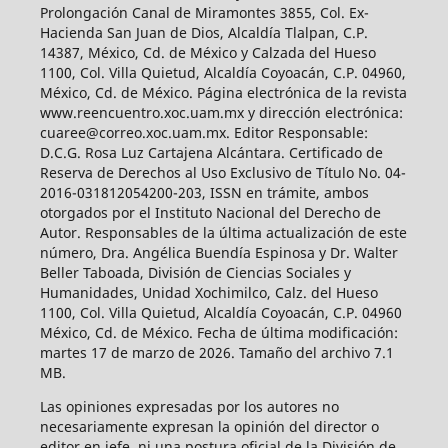
Prolongación Canal de Miramontes 3855, Col. Ex-
Hacienda San Juan de Dios, Alcaldía Tlalpan, C.P.
14387, México, Cd. de México y Calzada del Hueso
1100, Col. Villa Quietud, Alcaldía Coyoacán, C.P. 04960,
México, Cd. de México. Página electrónica de la revista
www.reencuentro.xoc.uam.mx y dirección electrónica:
cuaree@correo.xoc.uam.mx. Editor Responsable:
D.C.G. Rosa Luz Cartajena Alcántara. Certificado de
Reserva de Derechos al Uso Exclusivo de Título No. 04-
2016-031812054200-203, ISSN en trámite, ambos
otorgados por el Instituto Nacional del Derecho de
Autor. Responsables de la última actualización de este
número, Dra. Angélica Buendía Espinosa y Dr. Walter
Beller Taboada, División de Ciencias Sociales y
Humanidades, Unidad Xochimilco, Calz. del Hueso
1100, Col. Villa Quietud, Alcaldía Coyoacán, C.P. 04960
México, Cd. de México. Fecha de última modificación:
martes 17 de marzo de 2026. Tamaño del archivo 7.1
MB.
Las opiniones expresadas por los autores no
necesariamente expresan la opinión del director o
editor en jefe, ni una postura oficial de la División de