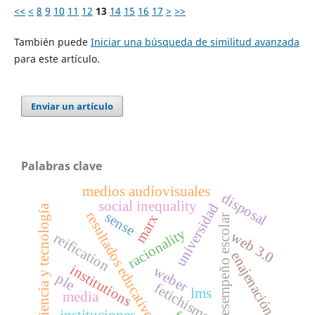
<<
<
8
9
10
11
12
13
14
15
16
17
>
>>
También puede
Iniciar una búsqueda de similitud avanzada
para este artículo.
Enviar un artículo
Palabras clave
medios audiovisuales
disposal
social inequality
universidad
ciencia y tecnología
resultados educativos
sense
marx
desempeño escolar
racionality
web 3.0
reification
enajenación
institutions
weber
ple
fetichismo
lms
media
instituciones