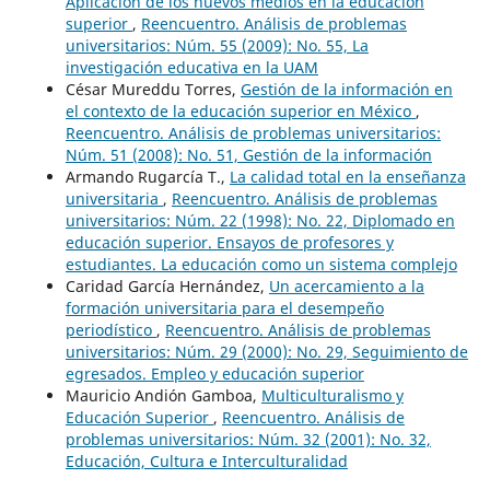
Aplicación de los nuevos medios en la educación
superior
,
Reencuentro. Análisis de problemas
universitarios: Núm. 55 (2009): No. 55, La
investigación educativa en la UAM
César Mureddu Torres,
Gestión de la información en
el contexto de la educación superior en México
,
Reencuentro. Análisis de problemas universitarios:
Núm. 51 (2008): No. 51, Gestión de la información
Armando Rugarcía T.,
La calidad total en la enseñanza
universitaria
,
Reencuentro. Análisis de problemas
universitarios: Núm. 22 (1998): No. 22, Diplomado en
educación superior. Ensayos de profesores y
estudiantes. La educación como un sistema complejo
Caridad García Hernández,
Un acercamiento a la
formación universitaria para el desempeño
periodístico
,
Reencuentro. Análisis de problemas
universitarios: Núm. 29 (2000): No. 29, Seguimiento de
egresados. Empleo y educación superior
Mauricio Andión Gamboa,
Multiculturalismo y
Educación Superior
,
Reencuentro. Análisis de
problemas universitarios: Núm. 32 (2001): No. 32,
Educación, Cultura e Interculturalidad