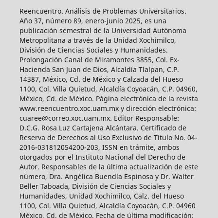
Reencuentro. Análisis de Problemas Universitarios.
Año 37, número 89, enero-junio 2025, es una
publicación semestral de la Universidad Autónoma
Metropolitana a través de la Unidad Xochimilco,
División de Ciencias Sociales y Humanidades.
Prolongación Canal de Miramontes 3855, Col. Ex-
Hacienda San Juan de Dios, Alcaldía Tlalpan, C.P.
14387, México, Cd. de México y Calzada del Hueso
1100, Col. Villa Quietud, Alcaldía Coyoacán, C.P. 04960,
México, Cd. de México. Página electrónica de la revista
www.reencuentro.xoc.uam.mx y dirección electrónica:
cuaree@correo.xoc.uam.mx. Editor Responsable:
D.C.G. Rosa Luz Cartajena Alcántara. Certificado de
Reserva de Derechos al Uso Exclusivo de Título No. 04-
2016-031812054200-203, ISSN en trámite, ambos
otorgados por el Instituto Nacional del Derecho de
Autor. Responsables de la última actualización de este
número, Dra. Angélica Buendía Espinosa y Dr. Walter
Beller Taboada, División de Ciencias Sociales y
Humanidades, Unidad Xochimilco, Calz. del Hueso
1100, Col. Villa Quietud, Alcaldía Coyoacán, C.P. 04960
México, Cd. de México. Fecha de última modificación: