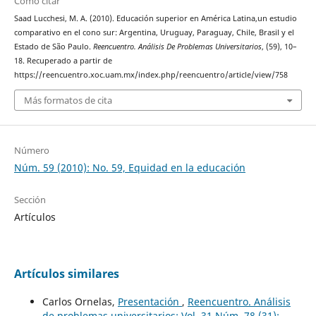
Cómo citar
Saad Lucchesi, M. A. (2010). Educación superior en América Latina,un estudio
comparativo en el cono sur: Argentina, Uruguay, Paraguay, Chile, Brasil y el
Estado de São Paulo.
Reencuentro. Análisis De Problemas Universitarios
, (59), 10–
18. Recuperado a partir de
https://reencuentro.xoc.uam.mx/index.php/reencuentro/article/view/758
Más formatos de cita
Número
Núm. 59 (2010): No. 59, Equidad en la educación
Sección
Artículos
Artículos similares
Carlos Ornelas,
Presentación
,
Reencuentro. Análisis
de problemas universitarios: Vol. 31 Núm. 78 (31):