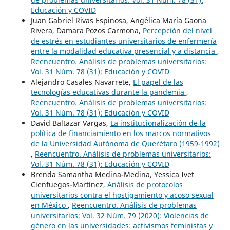
Educación y COVID
Juan Gabriel Rivas Espinosa, Angélica María Gaona
Rivera, Damara Pozos Carmona,
Percepción del nivel
de estrés en estudiantes universitarios de enfermería
entre la modalidad educativa presencial y a distancia
,
Reencuentro. Análisis de problemas universitarios:
Vol. 31 Núm. 78 (31): Educación y COVID
Alejandro Casales Navarrete,
El papel de las
tecnologías educativas durante la pandemia
,
Reencuentro. Análisis de problemas universitarios:
Vol. 31 Núm. 78 (31): Educación y COVID
David Baltazar Vargas,
La institucionalización de la
política de financiamiento en los marcos normativos
de la Universidad Autónoma de Querétaro (1959-1992)
,
Reencuentro. Análisis de problemas universitarios:
Vol. 31 Núm. 78 (31): Educación y COVID
Brenda Samantha Medina-Medina, Yessica Ivet
Cienfuegos-Martínez,
Análisis de protocolos
universitarios contra el hostigamiento y acoso sexual
en México
,
Reencuentro. Análisis de problemas
universitarios: Vol. 32 Núm. 79 (2020): Violencias de
género en las universidades: activismos feministas y