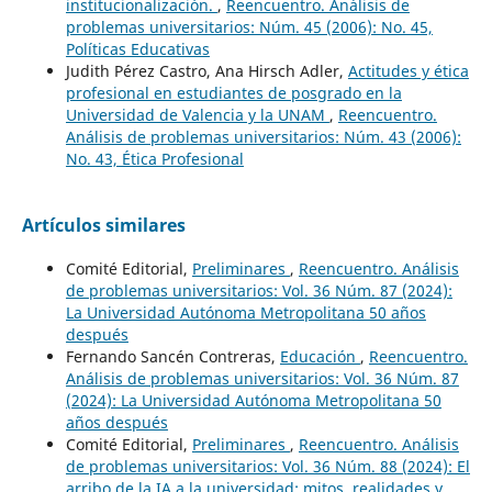
institucionalización.
,
Reencuentro. Análisis de
problemas universitarios: Núm. 45 (2006): No. 45,
Políticas Educativas
Judith Pérez Castro, Ana Hirsch Adler,
Actitudes y ética
profesional en estudiantes de posgrado en la
Universidad de Valencia y la UNAM
,
Reencuentro.
Análisis de problemas universitarios: Núm. 43 (2006):
No. 43, Ética Profesional
Artículos similares
Comité Editorial,
Preliminares
,
Reencuentro. Análisis
de problemas universitarios: Vol. 36 Núm. 87 (2024):
La Universidad Autónoma Metropolitana 50 años
después
Fernando Sancén Contreras,
Educación
,
Reencuentro.
Análisis de problemas universitarios: Vol. 36 Núm. 87
(2024): La Universidad Autónoma Metropolitana 50
años después
Comité Editorial,
Preliminares
,
Reencuentro. Análisis
de problemas universitarios: Vol. 36 Núm. 88 (2024): El
arribo de la IA a la universidad: mitos, realidades y