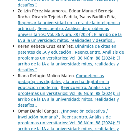
desafíos I
Zeltzin Pérez Matamoros, Edgar Manuel Berdeja
Rocha, Ricardo Tejeida Padilla, Isaías Badillo Piña,
Repensar la universidad en la era de la inteligencia
artificial
,
Reencuentro. Análisis de problemas
universitarios: Vol. 36 Núm. 88 (2024): El arribo de la
IA a la universidad: mitos, realidades y desafíos I
Keren Rebeca Cruz Ramírez,
Dinámica de citas en
patentes de IA y educación
,
Reencuentro. Análisis de
problemas universitarios: Vol. 36 Núm. 88 (2024): El
arribo de la IA a la universidad: mitos, realidades y
desafíos I
Iliana Refugio Molina Mateo,
Competencias
pedagógicas digitales y la brecha digital en la
educación moderna
,
Reencuentro. Análisis de
problemas universitarios: Vol. 36 Núm. 88 (2024): El
arribo de la IA a la universidad: mitos, realidades y
desafíos I
Omar Daniel Cangas,
¿Innovación educativa /
Involución humana?
,
Reencuentro. Análisis de
problemas universitarios: Vol. 36 Núm. 88 (2024): El
arribo de la IA a la universidad: mitos, realidades y