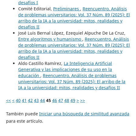
desafíos I
Comité Editorial,
Preliminares
,
Reencuentro. Análisis
de problemas universitarios: Vol. 37 Núm. 89 (2025): El
arribo de la IA a la universidad: mitos, realidades y
desafíos II
José Luis Bernal López, Ezequiel Alpuche De La Cruz,
Entre algoritmos y humanismo
,
Reencuentro. Análisis
de problemas universitarios: Vol. 37 Núm. 89 (2025): El
arribo de la IA a la universidad: mitos, realidades y
desafíos II
Aldo Castillo Ramírez,
La Inteligencia Artificial
Generativa y las implicaciones de su uso en la
educación
,
Reencuentro. Análisis de problemas
universitarios: Vol. 37 Núm. 89 (2025): El arribo de la
IA a la universidad: mitos, realidades y desafíos II
<<
<
40
41
42
43
44
45
46
47
48
49
>
>>
También puede
Iniciar una búsqueda de similitud avanzada
para este artículo.