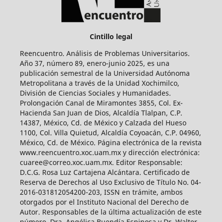
Cintillo legal
Reencuentro. Análisis de Problemas Universitarios.
Año 37, número 89, enero-junio 2025, es una
publicación semestral de la Universidad Autónoma
Metropolitana a través de la Unidad Xochimilco,
División de Ciencias Sociales y Humanidades.
Prolongación Canal de Miramontes 3855, Col. Ex-
Hacienda San Juan de Dios, Alcaldía Tlalpan, C.P.
14387, México, Cd. de México y Calzada del Hueso
1100, Col. Villa Quietud, Alcaldía Coyoacán, C.P. 04960,
México, Cd. de México. Página electrónica de la revista
www.reencuentro.xoc.uam.mx y dirección electrónica:
cuaree@correo.xoc.uam.mx. Editor Responsable:
D.C.G. Rosa Luz Cartajena Alcántara. Certificado de
Reserva de Derechos al Uso Exclusivo de Título No. 04-
2016-031812054200-203, ISSN en trámite, ambos
otorgados por el Instituto Nacional del Derecho de
Autor. Responsables de la última actualización de este
número, Dra. Angélica Buendía Espinosa y Dr. Walter