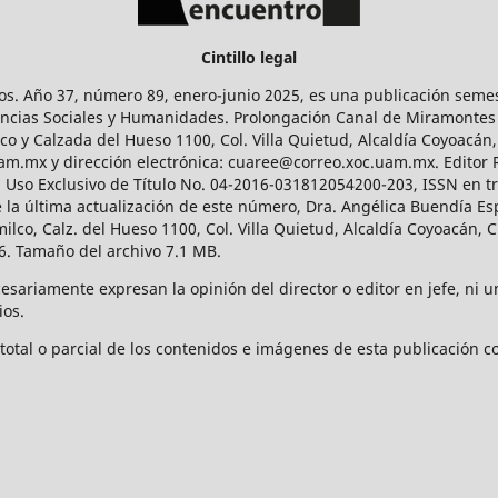
Cintillo legal
os. Año 37, número 89, enero-junio 2025, es una publicación sem
Ciencias Sociales y Humanidades. Prolongación Canal de Miramontes
ico y Calzada del Hueso 1100, Col. Villa Quietud, Alcaldía Coyoacán,
uam.mx y dirección electrónica: cuaree@correo.xoc.uam.mx. Editor
l Uso Exclusivo de Título No. 04-2016-031812054200-203, ISSN en tr
 última actualización de este número, Dra. Angélica Buendía Esp
o, Calz. del Hueso 1100, Col. Villa Quietud, Alcaldía Coyoacán, C
. Tamaño del archivo 7.1 MB.
ariamente expresan la opinión del director o editor en jefe, ni una
ios.
tal o parcial de los contenidos e imágenes de esta publicación con