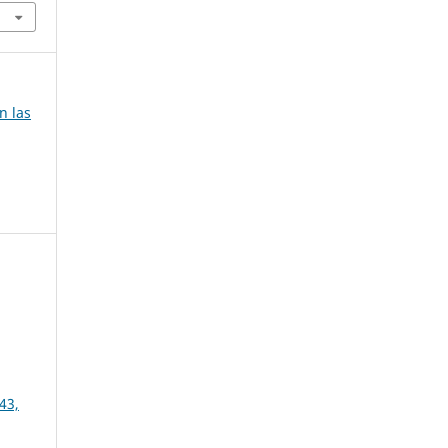
n las
43,