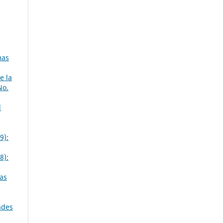
mas
e la
No.
d
9):
8):
as
ades