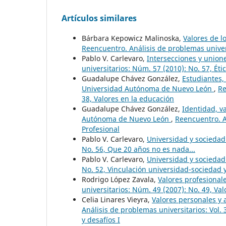
Artículos similares
Bárbara Kepowicz Malinoska,
Valores de l
Reencuentro. Análisis de problemas univer
Pablo V. Carlevaro,
Intersecciones y unione
universitarios: Núm. 57 (2010): No. 57, Éti
Guadalupe Chávez González,
Estudiantes, 
Universidad Autónoma de Nuevo León
,
Re
38, Valores en la educación
Guadalupe Chávez González,
Identidad, va
Autónoma de Nuevo León
,
Reencuentro. A
Profesional
Pablo V. Carlevaro,
Universidad y socieda
No. 56, Que 20 años no es nada...
Pablo V. Carlevaro,
Universidad y socieda
No. 52, Vinculación universidad-sociedad
Rodrigo López Zavala,
Valores profesional
universitarios: Núm. 49 (2007): No. 49, Val
Celia Linares Vieyra,
Valores personales y 
Análisis de problemas universitarios: Vol. 
y desafíos I