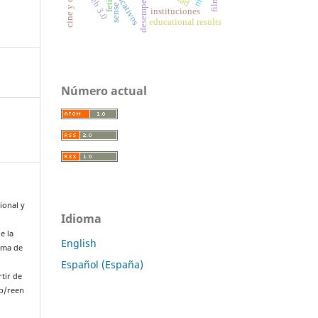
fetish
web 3.0
sense
instituciones
educational results
Número actual
ional y
Idioma
e la
English
oma de
Español (España)
rtir de
p/reen