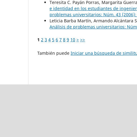
Teresita C. Payán Porras, Margarita Guerr
e identidad en los estudiantes de ingenier
problemas universitarios: Núm. 43 (2006): 
Leticia Barba Martín, Armando Alcántara 
Análisis de problemas universitarios: Núm.
1
2
3
4
5
6
7
8
9
10
>
>>
También puede
Iniciar una búsqueda de simili