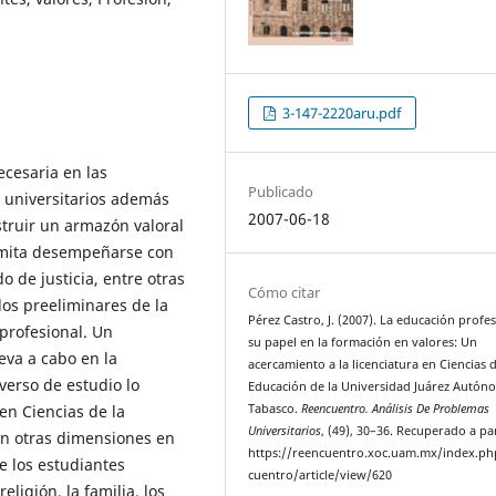
3-147-2220aru.pdf
cesaria en las
Publicado
s universitarios además
2007-06-18
struir un armazón valoral
ermita desempeñarse con
 de justicia, entre otras
Cómo citar
dos preeliminares de la
Pérez Castro, J. (2007). La educación profes
 profesional. Un
su papel en la formación en valores: Un
leva a cabo en la
acercamiento a la licenciatura en Ciencias d
verso de estudio lo
Educación de la Universidad Juárez Autón
en Ciencias de la
Tabasco.
Reencuentro. Análisis De Problemas
Universitarios
, (49), 30–36. Recuperado a pa
on otras dimensiones en
https://reencuentro.xoc.uam.mx/index.ph
e los estudiantes
cuentro/article/view/620
ligión, la familia, los