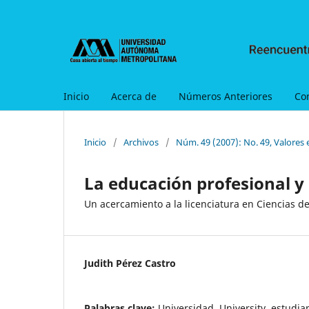
Inicio
Acerca de
Números Anteriores
Co
Inicio
/
Archivos
/
Núm. 49 (2007): No. 49, Valores e
La educación profesional y
Un acercamiento a la licenciatura en Ciencias 
Judith Pérez Castro
Palabras clave:
Universidad, University, estudian