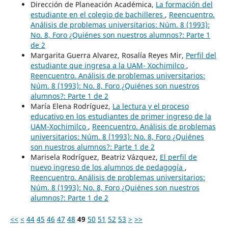
Dirección de Planeación Académica,
La formación del
estudiante en el colegio de bachilleres
,
Reencuentro.
Análisis de problemas universitarios: Núm. 8 (1993):
No. 8, Foro ¿Quiénes son nuestros alumnos?: Parte 1
de 2
Margarita Guerra Alvarez, Rosalía Reyes Mir,
Perfil del
estudiante que ingresa a la UAM- Xochimilco
,
Reencuentro. Análisis de problemas universitarios:
Núm. 8 (1993): No. 8, Foro ¿Quiénes son nuestros
alumnos?: Parte 1 de 2
María Elena Rodríguez,
La lectura y el proceso
educativo en los estudiantes de primer ingreso de la
UAM-Xochimilco
,
Reencuentro. Análisis de problemas
universitarios: Núm. 8 (1993): No. 8, Foro ¿Quiénes
son nuestros alumnos?: Parte 1 de 2
Marisela Rodríguez, Beatriz Vázquez,
El perfil de
nuevo ingreso de los alumnos de pedagogía
,
Reencuentro. Análisis de problemas universitarios:
Núm. 8 (1993): No. 8, Foro ¿Quiénes son nuestros
alumnos?: Parte 1 de 2
<<
<
44
45
46
47
48
49
50
51
52
53
>
>>