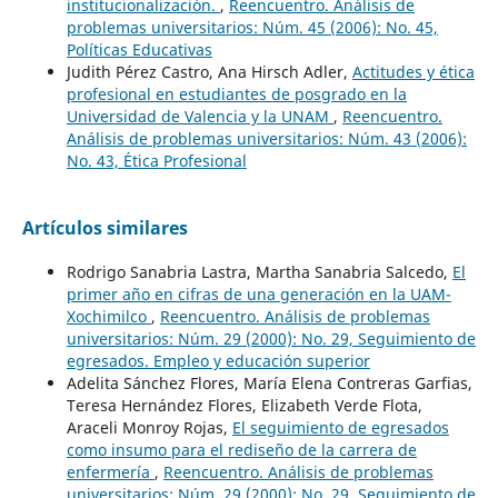
institucionalización.
,
Reencuentro. Análisis de
problemas universitarios: Núm. 45 (2006): No. 45,
Políticas Educativas
Judith Pérez Castro, Ana Hirsch Adler,
Actitudes y ética
profesional en estudiantes de posgrado en la
Universidad de Valencia y la UNAM
,
Reencuentro.
Análisis de problemas universitarios: Núm. 43 (2006):
No. 43, Ética Profesional
Artículos similares
Rodrigo Sanabria Lastra, Martha Sanabria Salcedo,
El
primer año en cifras de una generación en la UAM-
Xochimilco
,
Reencuentro. Análisis de problemas
universitarios: Núm. 29 (2000): No. 29, Seguimiento de
egresados. Empleo y educación superior
Adelita Sánchez Flores, María Elena Contreras Garfias,
Teresa Hernández Flores, Elizabeth Verde Flota,
Araceli Monroy Rojas,
El seguimiento de egresados
como insumo para el rediseño de la carrera de
enfermería
,
Reencuentro. Análisis de problemas
universitarios: Núm. 29 (2000): No. 29, Seguimiento de