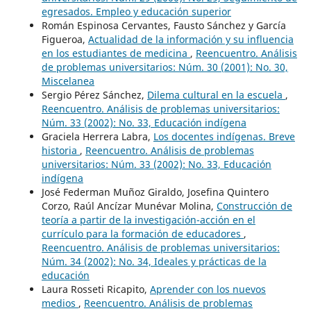
egresados. Empleo y educación superior
Román Espinosa Cervantes, Fausto Sánchez y García
Figueroa,
Actualidad de la información y su influencia
en los estudiantes de medicina
,
Reencuentro. Análisis
de problemas universitarios: Núm. 30 (2001): No. 30,
Miscelanea
Sergio Pérez Sánchez,
Dilema cultural en la escuela
,
Reencuentro. Análisis de problemas universitarios:
Núm. 33 (2002): No. 33, Educación indígena
Graciela Herrera Labra,
Los docentes indígenas. Breve
historia
,
Reencuentro. Análisis de problemas
universitarios: Núm. 33 (2002): No. 33, Educación
indígena
José Federman Muñoz Giraldo, Josefina Quintero
Corzo, Raúl Ancízar Munévar Molina,
Construcción de
teoría a partir de la investigación-acción en el
currículo para la formación de educadores
,
Reencuentro. Análisis de problemas universitarios:
Núm. 34 (2002): No. 34, Ideales y prácticas de la
educación
Laura Rosseti Ricapito,
Aprender con los nuevos
medios
,
Reencuentro. Análisis de problemas