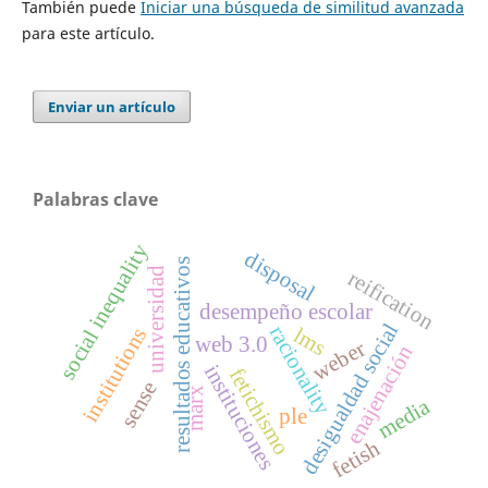
También puede
Iniciar una búsqueda de similitud avanzada
para este artículo.
Enviar un artículo
Palabras clave
social inequality
disposal
resultados educativos
universidad
reification
desempeño escolar
desigualdad social
racionality
lms
institutions
web 3.0
weber
enajenación
instituciones
fetichismo
sense
marx
media
ple
fetish